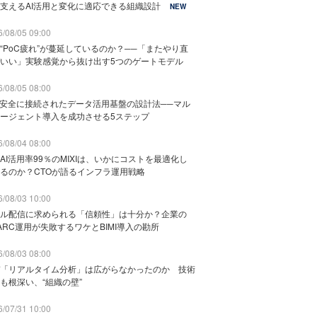
支えるAI活用と変化に適応できる組織設計
NEW
/08/05 09:00
“PoC疲れ”が蔓延しているのか？──「またやり直
いい」実験感覚から抜け出す5つのゲートモデル
/08/05 08:00
と安全に接続されたデータ活用基盤の設計法──マル
ージェント導入を成功させる5ステップ
/08/04 08:00
AI活用率99％のMIXIは、いかにコストを最適化し
るのか？CTOが語るインフラ運用戦略
/08/03 10:00
ル配信に求められる「信頼性」は十分か？企業の
ARC運用が失敗するワケとBIMI導入の勘所
/08/03 08:00
「リアルタイム分析」は広がらなかったのか 技術
も根深い、“組織の壁”
/07/31 10:00