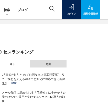
特集
ブログ
ログイン
新規
会員登録
クセスランキング
今日
月間
JR東海がNRIと挑む“前例なき上流工程変革” リ
ニア構想を支えるAI活用と変化に適応できる組織
設計
NEW
メール配信に求められる「信頼性」は十分か？企
業のDMARC運用が失敗するワケとBIMI導入の勘
所