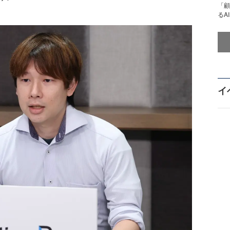
「顧
るA
イ