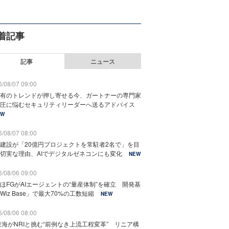
着記事
記事
ニュース
/08/07 09:00
有のトレンドが押し寄せる今、ガートナーの専門家
圧に悩むセキュリティリーダーへ送るアドバイス
EW
/08/07 08:00
建設が「20億円プロジェクトを常駐者2名で」を目
切実な理由、AIでデジタルゼネコンにも変化
NEW
/08/06 09:00
ほFGがAIエージェントの“量産体制”を確立 開発基
Wiz Base」で最大70%の工数短縮
NEW
/08/06 08:00
東海がNRIと挑む“前例なき上流工程変革” リニア構