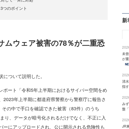
3つのポイント
新
サムウェア被害の78％が二重恐
2026
未曾
が重
N
2026
状について説明した。
清水
指す
たレポート「令和5年上半期におけるサイバー空間をめ
2026
2023年上半期に都道府県警察から警察庁に報告さ
みず
、その中で手口を確認できた被害（83件）のうち
盤「
つまり、データが暗号化されるだけでなく、不正に入
2026
JR
バーにアップロードされ、公に開示される危険性も