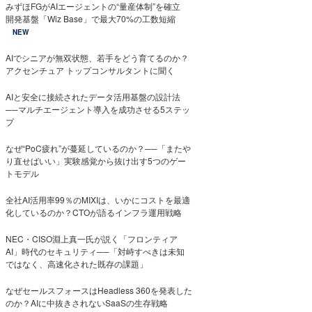
みずほFGがAIエージェントの“量産体制”を確立
開発基盤「Wiz Base」で最大70%の工数短縮
NEW
AIでシニアが無双状態、若手をどう育てるのか？
アクセンチュア トップコンサルタントに聞く
AIと安全に接続されたデータ活用基盤の設計法
──マルチエージェント導入を成功させる5ステッ
プ
なぜ“PoC疲れ”が蔓延しているのか？──「またや
り直せばいい」実験感覚から抜け出す5つのゲー
トモデル
全社AI活用率99％のMIXIは、いかにコストを最適
化しているのか？CTOが語るインフラ運用戦略
NEC・CISO淵上真一氏が説く「フロンティア
AI」時代のセキュリティ──「対峙すべきは未知
ではなく、高速化された既存の課題」
なぜセールスフォースはHeadless 360を発表した
のか？AIに中抜きされないSaaSの生存戦略