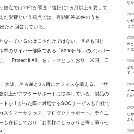
想を
う観点では10件が調査／復旧に1ヵ月以上を要して
2026
えた影響という観点では、有効回答63件のうち
なぜ
せば
が出たと回答している。
2026
となっているのは日本だけではない。世界も同じ
AI
チエ
軍のサイバー部隊である「8200部隊」のメンバー
だ。「Protect It All」をテーマとしており、米国、日
2026
全社
てい
京、大阪、名古屋と3ヵ所にオフィスを構える。「サ
2026
メー
数以上がアフターサポートに従事している。製品の
DM
ートが上がった際に対処するSOCサービスも自社で
2026
カスタマーサクセス、プロダクトサポート、テクニ
なぜ
より
ーも在籍しており「お客様にしっかりと寄り添うセ
2026
う。