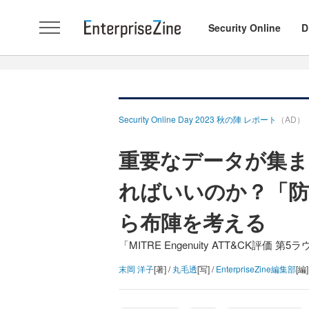
Security Online
D
Security Online Day 2023 秋の陣 レポート
（AD）
重要なデータが集
ればいいのか？「防
ら布陣を考える
「MITRE Engenuity ATT&CK評価 
末岡 洋子
[著] /
丸毛透
[写] /
EnterpriseZine編集部
[編]