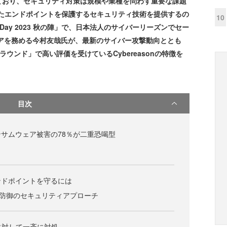
おり、セキュリティ対策は規模や業種を問わず重要な課題
ったエンドポイントを保護するセキュリティ技術を提供するの
10
nline Day 2023 秋の陣」で、日本法人のサイバーリーズンでセー
アを務める今村友哉氏が、最新のサイバー攻撃動向ととも
評価 第5ラウンド」で高い評価を受けているCybereasonの特徴を
目次
サムウェア被害の78％が二重恐喝型
ンドポイントを守るには
層防御のセキュリティアプローチ
に対して一斉に対処