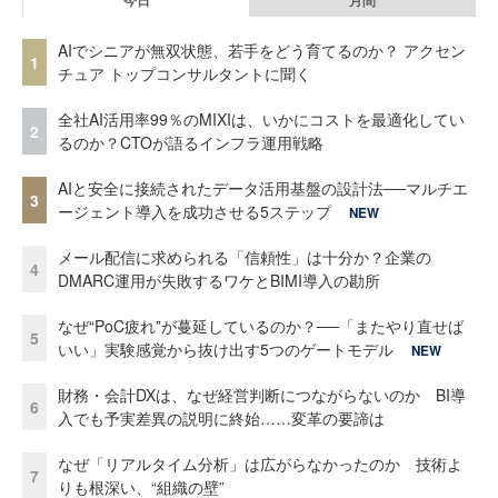
今日
月間
AIでシニアが無双状態、若手をどう育てるのか？ アクセン
1
チュア トップコンサルタントに聞く
全社AI活用率99％のMIXIは、いかにコストを最適化してい
2
るのか？CTOが語るインフラ運用戦略
AIと安全に接続されたデータ活用基盤の設計法──マルチエ
3
ージェント導入を成功させる5ステップ
NEW
メール配信に求められる「信頼性」は十分か？企業の
4
DMARC運用が失敗するワケとBIMI導入の勘所
なぜ“PoC疲れ”が蔓延しているのか？──「またやり直せば
5
いい」実験感覚から抜け出す5つのゲートモデル
NEW
財務・会計DXは、なぜ経営判断につながらないのか BI導
6
入でも予実差異の説明に終始……変革の要諦は
なぜ「リアルタイム分析」は広がらなかったのか 技術よ
7
りも根深い、“組織の壁”