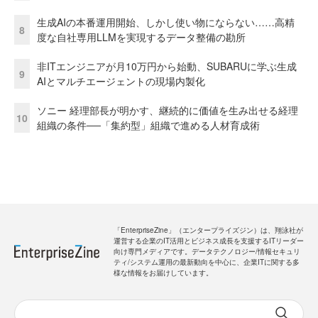
生成AIの本番運用開始、しかし使い物にならない……高精
8
度な自社専用LLMを実現するデータ整備の勘所
非ITエンジニアが月10万円から始動、SUBARUに学ぶ生成
9
AIとマルチエージェントの現場内製化
ソニー 経理部長が明かす、継続的に価値を生み出せる経理
10
組織の条件──「集約型」組織で進める人材育成術
「EnterpriseZine」（エンタープライズジン）は、翔泳社が
運営する企業のIT活用とビジネス成長を支援するITリーダー
向け専門メディアです。データテクノロジー/情報セキュリ
ティ/システム運用の最新動向を中心に、企業ITに関する多
様な情報をお届けしています。