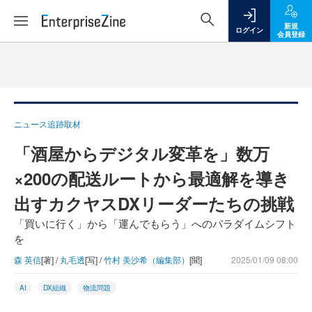
新規
ログイン
会員登録
ニュース追跡取材
「酒屋からデジタル変革を」数万
×200の配送ルートから最適解を導き
出すカクヤスDXリーダーたちの挑戦
「買いに行く」から「運んでもらう」へのパラダイムシフト
を
森 英信
[著] /
丸毛透
[写] /
竹村 美沙希（編集部）
[聞]
2025/01/09 08:00
AI
DX組織
物流問題