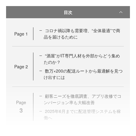
目次
コロナ禍以降も需要増、“全体最適”で商
Page
1
品を届けるために
“酒屋”がIT専門人材を外部からどう集め
たのか？
Page
2
数万×200の配送ルートから最適解を見つ
け出すには
顧客ニーズを徹底調査、アプリ改修でコ
Page
ンバージョン率も大幅改善
3
2025年6月までに配送管理システムを稼
働へ