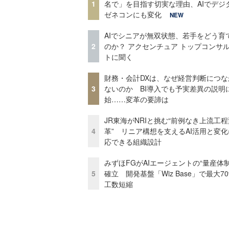
1
名で」を目指す切実な理由、AIでデジ
ゼネコンにも変化
NEW
AIでシニアが無双状態、若手をどう育
2
のか？ アクセンチュア トップコンサ
トに聞く
財務・会計DXは、なぜ経営判断につな
3
ないのか BI導入でも予実差異の説明
始……変革の要諦は
JR東海がNRIと挑む“前例なき上流工程
4
革” リニア構想を支えるAI活用と変
応できる組織設計
みずほFGがAIエージェントの“量産体制
5
確立 開発基盤「Wiz Base」で最大7
工数短縮