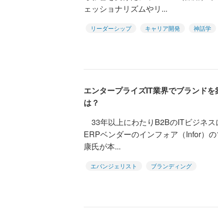
ェッショナリズムやリ...
リーダーシップ
キャリア開発
神話学
エンタープライズIT業界でブランド
は？
33年以上にわたりB2BのITビジネ
ERPベンダーのインフォア（Infor
康氏が本...
エバンジェリスト
ブランディング