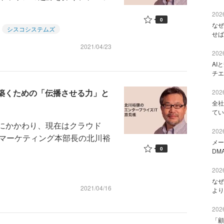
2026
0
なぜ
シスコシステムズ
せば
2021/04/23
2026
AI
チエ
を築くための「伝播させる力」と
2026
全社
てい
スにかかわり、現在はクラウド
2026
）のマーケティング本部長の北川裕
メー
0
DM
2026
なぜ
2021/04/16
より
2026
「顧