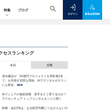
特集
ブログ
ログイン
新規
会員登録
クセスランキング
今日
月間
清水建設が「20億円プロジェクトを常駐者2名
で」を目指す切実な理由、AIでデジタルゼネコン
にも変化
NEW
AIでシニアが無双状態、若手をどう育てるのか？
アクセンチュア トップコンサルタントに聞く
財務・会計DXは、なぜ経営判断につながらないの