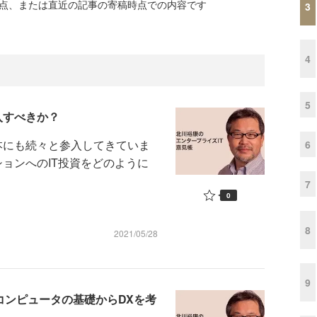
時点、または直近の記事の寄稿時点での内容です
3
4
5
入すべきか？
本にも続々と参入してきていま
6
ションへのIT投資をどのように
7
0
8
2021/05/28
9
 コンピュータの基礎からDXを考