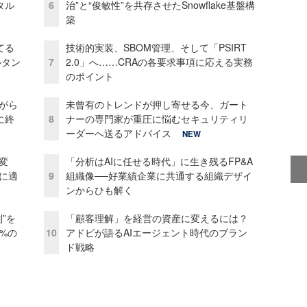
タル
6
治”と“俊敏性”を共存させたSnowflake基盤構
築
てる
技術的実装、SBOM管理、そして「PSIRT
ルタン
7
2.0」へ……CRAの各要求事項に応える実務
のポイント
がら
未曾有のトレンドが押し寄せる今、ガート
に終
8
ナーの専門家が重圧に悩むセキュリティリ
ーダーへ送るアドバイス
NEW
変
「分析はAIに任せる時代」に生き残るFP&A
化に適
9
組織像──好業績企業に共通する組織デザイ
ンからひも解く
”を
「顧客理解」を経営の資産に変えるには？
0%の
10
アドビが語るAIエージェント時代のブラン
ド戦略