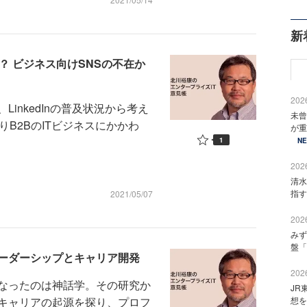
新
か？ ビジネス向けSNSの不在か
2026
nkedInの普及状況から考え
未曾
B2BのITビジネスにかかわ
が重
1
N
2026
清水
指す
2021/05/07
2026
みず
盤「
ーダーシップとキャリア開発
2026
なったのは神話学。その研究か
JR
キャリアの起源を探り、プロフ
想を