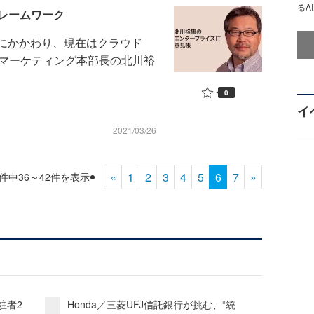
るA
レームワーク
スにかかわり、現在はクラウド
）のマーケティング本部長の北川裕
0
イ
2021/03/26
«
1
2
3
4
5
6
7
»
7件中36～42件を表示
駐者2
Honda／三菱UFJ信託銀行が挑む、“統