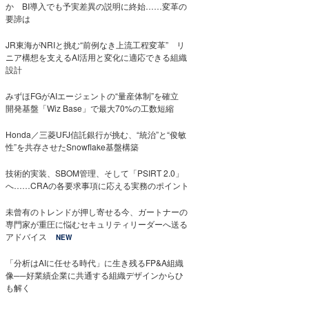
か BI導入でも予実差異の説明に終始……変革の
要諦は
JR東海がNRIと挑む“前例なき上流工程変革” リ
ニア構想を支えるAI活用と変化に適応できる組織
設計
みずほFGがAIエージェントの“量産体制”を確立
開発基盤「Wiz Base」で最大70%の工数短縮
Honda／三菱UFJ信託銀行が挑む、“統治”と“俊敏
性”を共存させたSnowflake基盤構築
技術的実装、SBOM管理、そして「PSIRT 2.0」
へ……CRAの各要求事項に応える実務のポイント
未曾有のトレンドが押し寄せる今、ガートナーの
専門家が重圧に悩むセキュリティリーダーへ送る
アドバイス
NEW
「分析はAIに任せる時代」に生き残るFP&A組織
像──好業績企業に共通する組織デザインからひ
も解く