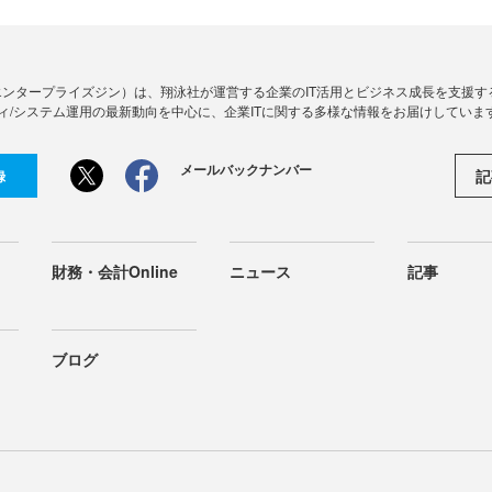
Zine」（エンタープライズジン）は、翔泳社が運営する企業のIT活用とビジネス成長を支
ィ/システム運用の最新動向を中心に、企業ITに関する多様な情報をお届けしていま
メールバックナンバー
記
録
財務・会計Online
ニュース
記事
ブログ