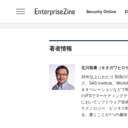
Security Online
D
著者情報
北川裕康（キタガワヒロ
35年以上にわたり B2
ズ、SAS Institute
＆オペレーションなどで執
のIFSでマーケティング
においてソフトウェア技術
テクノロジー、ビジネス
る。書くことが1つの趣