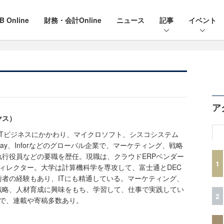
B Online
財務・会計Online
ニュース
記事
イベント
ア
ヤス）
BのITビジネスにかかわり、マイクロソフト、シスコシステム
、Workday、Inforなどのグローバル企業で、マーケティング、戦略
行役員などの要職を歴任。現職は、クラウドERPベンダー
1
ディレクター。大学は計算機科学を専攻して、富士通とDEC
者の経験もあり、ITにも精通している。マーケティング、
戦略、人材育成に興味をもち、学習して、仕事で実践してい
2
味で、連載や寄稿多数あり。