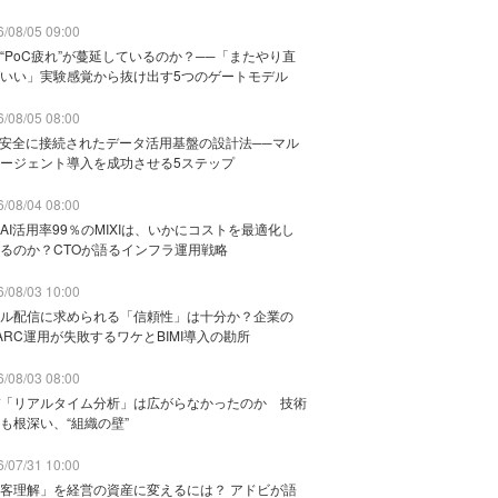
/08/05 09:00
“PoC疲れ”が蔓延しているのか？──「またやり直
いい」実験感覚から抜け出す5つのゲートモデル
/08/05 08:00
と安全に接続されたデータ活用基盤の設計法──マル
ージェント導入を成功させる5ステップ
/08/04 08:00
AI活用率99％のMIXIは、いかにコストを最適化し
るのか？CTOが語るインフラ運用戦略
/08/03 10:00
ル配信に求められる「信頼性」は十分か？企業の
ARC運用が失敗するワケとBIMI導入の勘所
/08/03 08:00
「リアルタイム分析」は広がらなかったのか 技術
も根深い、“組織の壁”
/07/31 10:00
客理解」を経営の資産に変えるには？ アドビが語