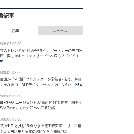
着記事
記事
ニュース
/08/07 09:00
有のトレンドが押し寄せる今、ガートナーの専門家
圧に悩むセキュリティリーダーへ送るアドバイス
EW
/08/07 08:00
建設が「20億円プロジェクトを常駐者2名で」を目
切実な理由、AIでデジタルゼネコンにも変化
NEW
/08/06 09:00
ほFGがAIエージェントの“量産体制”を確立 開発基
Wiz Base」で最大70%の工数短縮
/08/06 08:00
東海がNRIと挑む“前例なき上流工程変革” リニア構
支えるAI活用と変化に適応できる組織設計