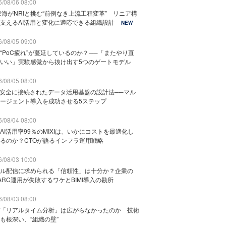
/08/06 08:00
東海がNRIと挑む“前例なき上流工程変革” リニア構
支えるAI活用と変化に適応できる組織設計
NEW
/08/05 09:00
“PoC疲れ”が蔓延しているのか？──「またやり直
いい」実験感覚から抜け出す5つのゲートモデル
/08/05 08:00
と安全に接続されたデータ活用基盤の設計法──マル
ージェント導入を成功させる5ステップ
/08/04 08:00
AI活用率99％のMIXIは、いかにコストを最適化し
るのか？CTOが語るインフラ運用戦略
/08/03 10:00
ル配信に求められる「信頼性」は十分か？企業の
ARC運用が失敗するワケとBIMI導入の勘所
/08/03 08:00
「リアルタイム分析」は広がらなかったのか 技術
も根深い、“組織の壁”