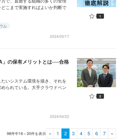
方で、直面する組織の多くの管理
をどこまで実施すればよいか判断で
1
ウム
2024/05/17
AA」の保有メリットとは──合格
たいシステム環境を描き、それを
求められている。大手クラウドベン
2
2024/04/22
«
1
2
3
4
5
6
7
»
98件中16～30件を表示