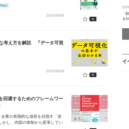
PMO
2026
「顧
2024/09/09
るA
0
な考え方を解説 『データ可視
イ
2024/08/28
0
れを回避するためのフレームワー
は
企業の長期的な成長を目指す「攻
しかし、内部の体制から変革してい