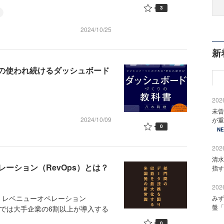
3
2024/10/25
新
めの使われ続けるダッシュボード
2026
未曾
2024/10/09
が重
0
N
2026
清水
ーション（RevOps）とは？
指す
2026
レベニューオペレーション
みず
盤「
カでは大手企業の6割以上が導入する
0