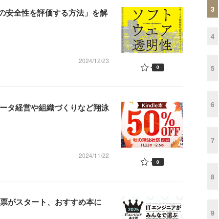
3
の安全性を評価する方法」を解
4
2024/12/23
5
0
6
、データ経営や組織づくりなど翔泳
7
2024/11/22
0
8
b投票がスタート、おすすめ本に
9