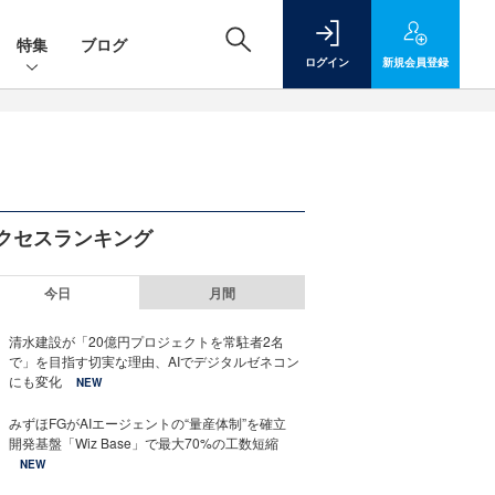
特集
ブログ
ログイン
新規
会員登録
クセスランキング
今日
月間
清水建設が「20億円プロジェクトを常駐者2名
で」を目指す切実な理由、AIでデジタルゼネコン
にも変化
NEW
みずほFGがAIエージェントの“量産体制”を確立
開発基盤「Wiz Base」で最大70%の工数短縮
NEW