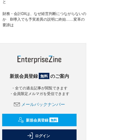
と
財務・会計DXは、なぜ経営判断につながらないの
か BI導入でも予実差異の説明に終始……変革の
要諦は
新規会員登録
のご案内
無料
・全ての過去記事が閲覧できます
・会員限定メルマガを受信できます
メールバックナンバー
新規会員登録
無料
ログイン