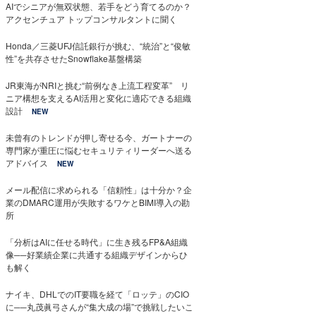
AIでシニアが無双状態、若手をどう育てるのか？
アクセンチュア トップコンサルタントに聞く
Honda／三菱UFJ信託銀行が挑む、“統治”と“俊敏
性”を共存させたSnowflake基盤構築
JR東海がNRIと挑む“前例なき上流工程変革” リ
ニア構想を支えるAI活用と変化に適応できる組織
設計
NEW
未曾有のトレンドが押し寄せる今、ガートナーの
専門家が重圧に悩むセキュリティリーダーへ送る
アドバイス
NEW
メール配信に求められる「信頼性」は十分か？企
業のDMARC運用が失敗するワケとBIMI導入の勘
所
「分析はAIに任せる時代」に生き残るFP&A組織
像──好業績企業に共通する組織デザインからひ
も解く
ナイキ、DHLでのIT要職を経て「ロッテ」のCIO
に──丸茂眞弓さんが“集大成の場”で挑戦したいこ