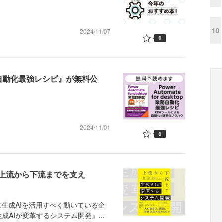
10
2024/11/07
0
top業務自動化最強レシピ』が無料公
2024/11/01
0
？上流から下流までを支え
生成AIを活用すべく動いている企
AIが変革するシステム開発』...