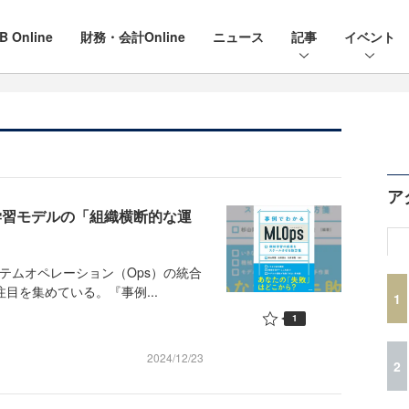
B Online
財務・会計Online
ニュース
記事
イベント
ア
学習モデルの「組織横断的な運
テムオペレーション（Ops）の統合
目を集めている。『事例...
1
1
2024/12/23
2