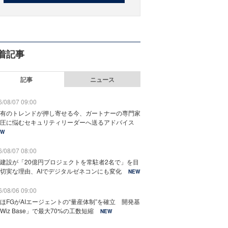
着記事
記事
ニュース
/08/07 09:00
有のトレンドが押し寄せる今、ガートナーの専門家
圧に悩むセキュリティリーダーへ送るアドバイス
EW
/08/07 08:00
建設が「20億円プロジェクトを常駐者2名で」を目
切実な理由、AIでデジタルゼネコンにも変化
NEW
/08/06 09:00
ほFGがAIエージェントの“量産体制”を確立 開発基
Wiz Base」で最大70%の工数短縮
NEW