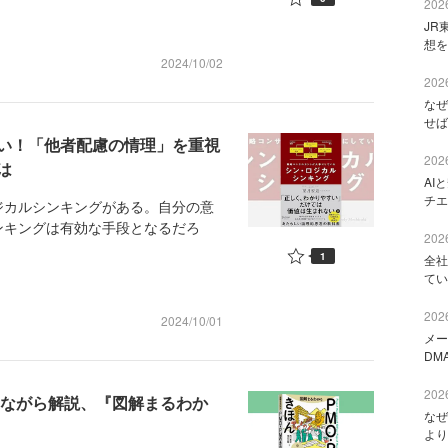
2026
JR
想を
2024/10/02
2026
なぜ
せば
い！「他者配慮の情理」を重視
2026
は
AI
チエ
カルシンキングがある。自分の意
ンキングは有効な手段となるだろ
2026
1
全社
てい
2026
2024/10/01
メー
DM
2026
しながら解説、『図解まるわか
なぜ
より