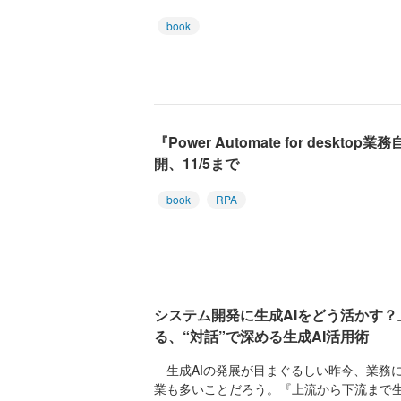
book
『Power Automate for desk
開、11/5まで
book
RPA
システム開発に生成AIをどう活かす
る、“対話”で深める生成AI活用術
生成AIの発展が目まぐるしい昨今、業務に
業も多いことだろう。『上流から下流まで生成