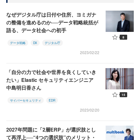
なぜデジタル庁は日付や住所、ヨミガナ
の整備を進めるのか──データ戦略統括が
語る、データ社会への初手
8
データ戦略
DX
デジタル庁
2023/02/22
「自分の力で社会や世界を良くしていき
たい」Elastic セキュリティエンジニア
中島明日香さん
15
サイバーセキュリティ
EDR
2023/02/20
2027年問題に「2層ERP」が選択肢とし
て再浮上──“4つの選択肢”のメリット・