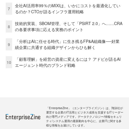
全社AI活用率99％のMIXIは、いかにコストを最適化してい
7
るのか？CTOが語るインフラ運用戦略
技術的実装、SBOM管理、そして「PSIRT 2.0」へ……CRA
8
の各要求事項に応える実務のポイント
「分析はAIに任せる時代」に生き残るFP&A組織像──好業
9
績企業に共通する組織デザインからひも解く
「顧客理解」を経営の資産に変えるには？ アドビが語るAI
10
エージェント時代のブランド戦略
「EnterpriseZine」（エンタープライズジン）は、翔泳社が
運営する企業のIT活用とビジネス成長を支援するITリーダー
向け専門メディアです。データテクノロジー/情報セキュリ
ティ/システム運用の最新動向を中心に、企業ITに関する多
様な情報をお届けしています。