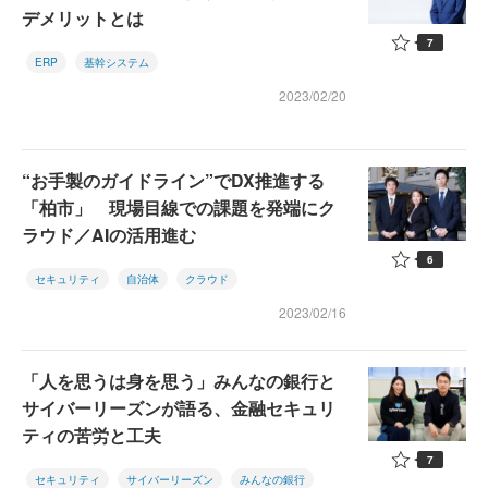
デメリットとは
7
ERP
基幹システム
2023/02/20
“お手製のガイドライン”でDX推進する
「柏市」 現場目線での課題を発端にク
ラウド／AIの活用進む
6
セキュリティ
自治体
クラウド
2023/02/16
「人を思うは身を思う」みんなの銀行と
サイバーリーズンが語る、金融セキュリ
ティの苦労と工夫
7
セキュリティ
サイバーリーズン
みんなの銀行