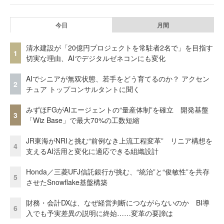
今日
月間
清水建設が「20億円プロジェクトを常駐者2名で」を目指す
1
切実な理由、AIでデジタルゼネコンにも変化
AIでシニアが無双状態、若手をどう育てるのか？ アクセン
2
チュア トップコンサルタントに聞く
みずほFGがAIエージェントの“量産体制”を確立 開発基盤
3
「Wiz Base」で最大70%の工数短縮
JR東海がNRIと挑む“前例なき上流工程変革” リニア構想を
4
支えるAI活用と変化に適応できる組織設計
Honda／三菱UFJ信託銀行が挑む、“統治”と“俊敏性”を共存
5
させたSnowflake基盤構築
財務・会計DXは、なぜ経営判断につながらないのか BI導
6
入でも予実差異の説明に終始……変革の要諦は