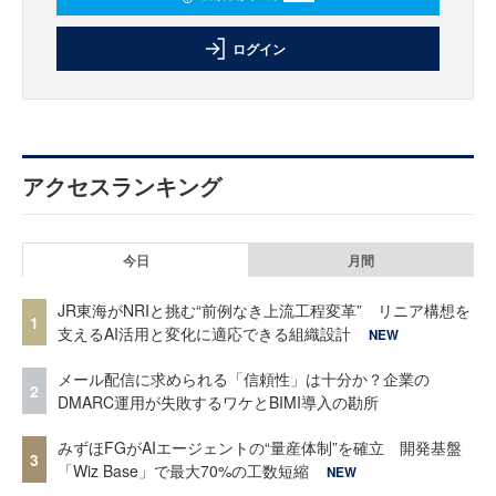
ログイン
アクセスランキング
今日
月間
JR東海がNRIと挑む“前例なき上流工程変革” リニア構想を
1
支えるAI活用と変化に適応できる組織設計
NEW
メール配信に求められる「信頼性」は十分か？企業の
2
DMARC運用が失敗するワケとBIMI導入の勘所
みずほFGがAIエージェントの“量産体制”を確立 開発基盤
3
「Wiz Base」で最大70%の工数短縮
NEW