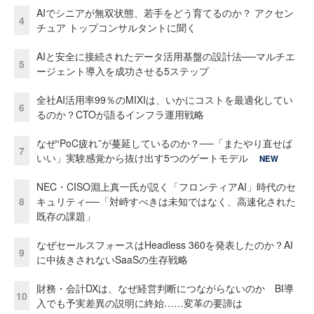
AIでシニアが無双状態、若手をどう育てるのか？ アクセン
4
チュア トップコンサルタントに聞く
AIと安全に接続されたデータ活用基盤の設計法──マルチエ
5
ージェント導入を成功させる5ステップ
全社AI活用率99％のMIXIは、いかにコストを最適化してい
6
るのか？CTOが語るインフラ運用戦略
なぜ“PoC疲れ”が蔓延しているのか？──「またやり直せば
7
いい」実験感覚から抜け出す5つのゲートモデル
NEW
NEC・CISO淵上真一氏が説く「フロンティアAI」時代のセ
8
キュリティ──「対峙すべきは未知ではなく、高速化された
既存の課題」
なぜセールスフォースはHeadless 360を発表したのか？AI
9
に中抜きされないSaaSの生存戦略
財務・会計DXは、なぜ経営判断につながらないのか BI導
10
入でも予実差異の説明に終始……変革の要諦は