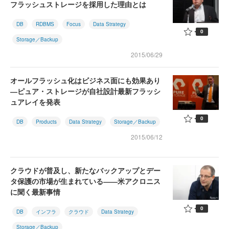
フラッシュストレージを採用した理由とは
DB
RDBMS
Focus
Data Strategy
0
Storage／Backup
2015/06/29
オールフラッシュ化はビジネス面にも効果あり
―ピュア・ストレージが自社設計最新フラッシ
ュアレイを発表
0
DB
Products
Data Strategy
Storage／Backup
2015/06/12
クラウドが普及し、新たなバックアップとデー
タ保護の市場が生まれている――米アクロニス
に聞く最新事情
0
DB
インフラ
クラウド
Data Strategy
Storage／Backup