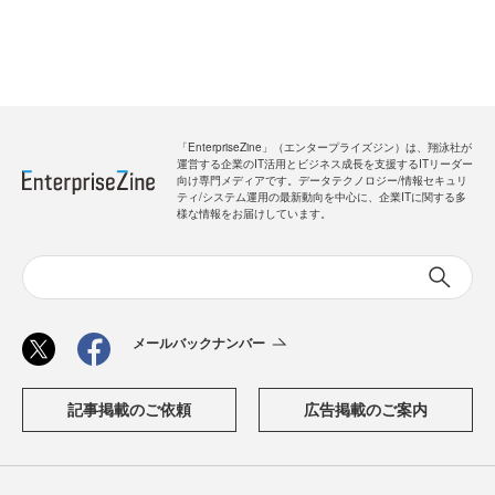
「EnterpriseZine」（エンタープライズジン）は、翔泳社が
運営する企業のIT活用とビジネス成長を支援するITリーダー
向け専門メディアです。データテクノロジー/情報セキュリ
ティ/システム運用の最新動向を中心に、企業ITに関する多
様な情報をお届けしています。
メールバックナンバー
記事掲載のご依頼
広告掲載のご案内