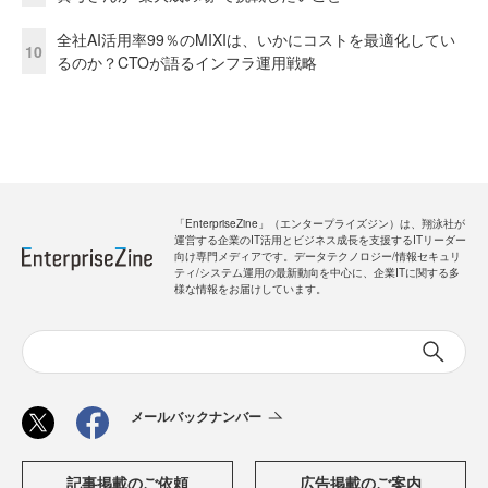
全社AI活用率99％のMIXIは、いかにコストを最適化してい
10
るのか？CTOが語るインフラ運用戦略
「EnterpriseZine」（エンタープライズジン）は、翔泳社が
運営する企業のIT活用とビジネス成長を支援するITリーダー
向け専門メディアです。データテクノロジー/情報セキュリ
ティ/システム運用の最新動向を中心に、企業ITに関する多
様な情報をお届けしています。
メールバックナンバー
記事掲載のご依頼
広告掲載のご案内