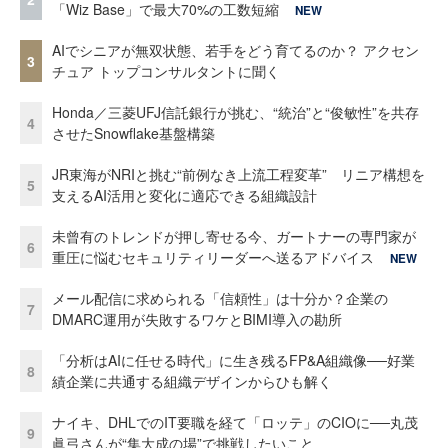
「Wiz Base」で最大70%の工数短縮
NEW
AIでシニアが無双状態、若手をどう育てるのか？ アクセン
3
チュア トップコンサルタントに聞く
Honda／三菱UFJ信託銀行が挑む、“統治”と“俊敏性”を共存
4
させたSnowflake基盤構築
JR東海がNRIと挑む“前例なき上流工程変革” リニア構想を
5
支えるAI活用と変化に適応できる組織設計
未曾有のトレンドが押し寄せる今、ガートナーの専門家が
6
重圧に悩むセキュリティリーダーへ送るアドバイス
NEW
メール配信に求められる「信頼性」は十分か？企業の
7
DMARC運用が失敗するワケとBIMI導入の勘所
「分析はAIに任せる時代」に生き残るFP&A組織像──好業
8
績企業に共通する組織デザインからひも解く
ナイキ、DHLでのIT要職を経て「ロッテ」のCIOに──丸茂
9
眞弓さんが“集大成の場”で挑戦したいこと