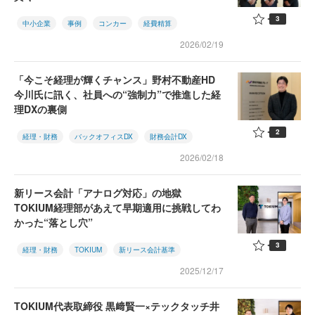
3
中小企業
事例
コンカー
経費精算
2026/02/19
「今こそ経理が輝くチャンス」野村不動産HD
今川氏に訊く、社員への“強制力”で推進した経
理DXの裏側
2
経理・財務
バックオフィスDX
財務会計DX
2026/02/18
新リース会計「アナログ対応」の地獄
TOKIUM経理部があえて早期適用に挑戦してわ
かった“落とし穴”
3
経理・財務
TOKIUM
新リース会計基準
2025/12/17
TOKIUM代表取締役 黒﨑賢一×テックタッチ井