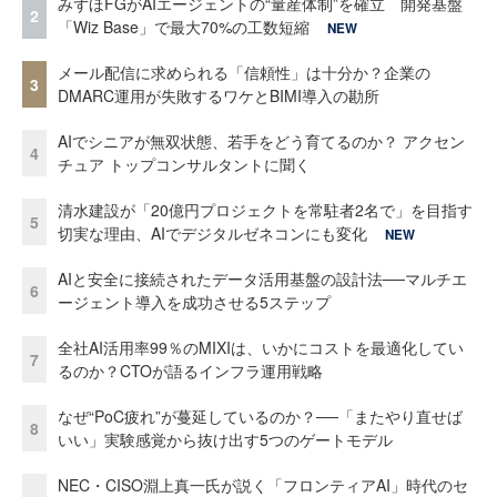
みずほFGがAIエージェントの“量産体制”を確立 開発基盤
2
「Wiz Base」で最大70%の工数短縮
NEW
メール配信に求められる「信頼性」は十分か？企業の
3
DMARC運用が失敗するワケとBIMI導入の勘所
AIでシニアが無双状態、若手をどう育てるのか？ アクセン
4
チュア トップコンサルタントに聞く
清水建設が「20億円プロジェクトを常駐者2名で」を目指す
5
切実な理由、AIでデジタルゼネコンにも変化
NEW
AIと安全に接続されたデータ活用基盤の設計法──マルチエ
6
ージェント導入を成功させる5ステップ
全社AI活用率99％のMIXIは、いかにコストを最適化してい
7
るのか？CTOが語るインフラ運用戦略
なぜ“PoC疲れ”が蔓延しているのか？──「またやり直せば
8
いい」実験感覚から抜け出す5つのゲートモデル
NEC・CISO淵上真一氏が説く「フロンティアAI」時代のセ