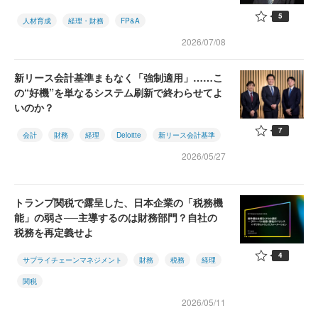
5
人材育成
経理・財務
FP&A
2026/07/08
新リース会計基準まもなく「強制適用」……こ
の“好機”を単なるシステム刷新で終わらせてよ
いのか？
7
会計
財務
経理
Deloitte
新リース会計基準
2026/05/27
トランプ関税で露呈した、日本企業の「税務機
能」の弱さ──主導するのは財務部門？自社の
税務を再定義せよ
4
サプライチェーンマネジメント
財務
税務
経理
関税
2026/05/11