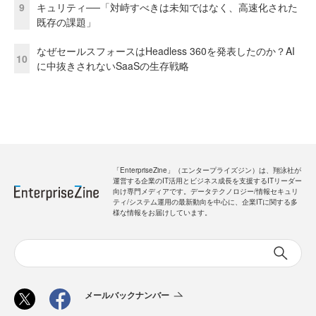
9
キュリティ──「対峙すべきは未知ではなく、高速化された
既存の課題」
なぜセールスフォースはHeadless 360を発表したのか？AI
10
に中抜きされないSaaSの生存戦略
「EnterpriseZine」（エンタープライズジン）は、翔泳社が
運営する企業のIT活用とビジネス成長を支援するITリーダー
向け専門メディアです。データテクノロジー/情報セキュリ
ティ/システム運用の最新動向を中心に、企業ITに関する多
様な情報をお届けしています。
メールバックナンバー