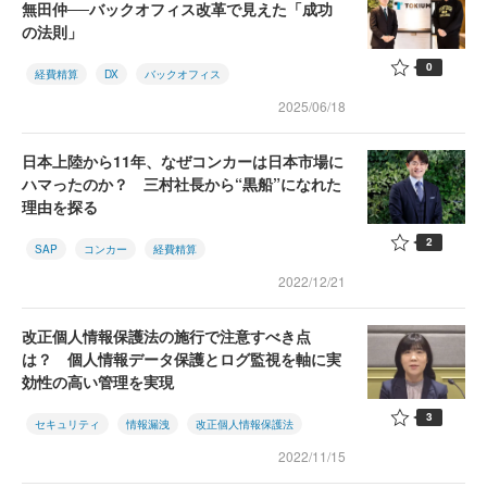
無田仲──バックオフィス改革で見えた「成功
の法則」
0
経費精算
DX
バックオフィス
2025/06/18
日本上陸から11年、なぜコンカーは日本市場に
ハマったのか？ 三村社長から“黒船”になれた
理由を探る
2
SAP
コンカー
経費精算
2022/12/21
改正個人情報保護法の施行で注意すべき点
は？ 個人情報データ保護とログ監視を軸に実
効性の高い管理を実現
3
セキュリティ
情報漏洩
改正個人情報保護法
2022/11/15