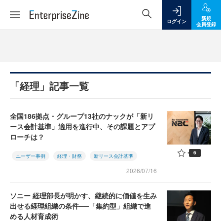
新規
ログイン
会員登録
「経理」記事一覧
全国186拠点・グループ13社のナックが「新リ
ース会計基準」適用を進行中、その課題とアプ
ローチは？
6
ユーザー事例
経理・財務
新リース会計基準
2026/07/16
ソニー 経理部長が明かす、継続的に価値を生み
出せる経理組織の条件──「集約型」組織で進
める人材育成術