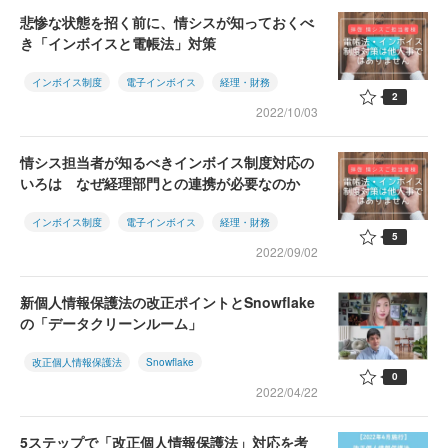
悲惨な状態を招く前に、情シスが知っておくべ
き「インボイスと電帳法」対策
インボイス制度
電子インボイス
経理・財務
2
2022/10/03
情シス担当者が知るべきインボイス制度対応の
いろは なぜ経理部門との連携が必要なのか
インボイス制度
電子インボイス
経理・財務
5
2022/09/02
新個人情報保護法の改正ポイントとSnowflake
の「データクリーンルーム」
改正個人情報保護法
Snowflake
0
2022/04/22
5ステップで「改正個人情報保護法」対応を考