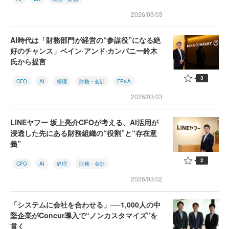
2026/03/03
AI時代は「財務部門が経営の“参謀役”になる絶
好のチャンス」ベイン·アンド·カンパニー鈴木
氏から提言
3
CFO
AI
経理
財務・会計
FP&A
2026/03/03
LINEヤフー 坂上亮介CFOが考える、AI活用が
浸透した先にある財務組織の“役割”と“存在意
義”
2
CFO
AI
経理
財務・会計
2026/03/02
「システムに会社を合わせる」──1,000人の中
堅企業がConcur導入で“ノンカスタマイズ”を
貫く