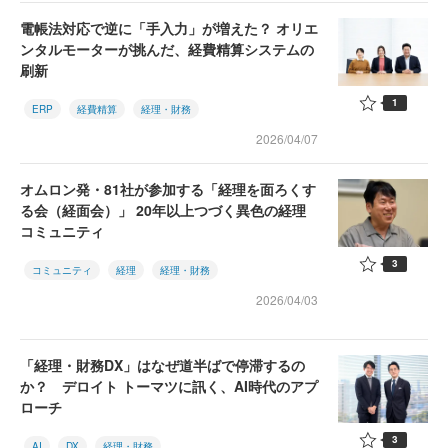
電帳法対応で逆に「手入力」が増えた？ オリエ
ンタルモーターが挑んだ、経費精算システムの
刷新
1
ERP
経費精算
経理・財務
2026/04/07
オムロン発・81社が参加する「経理を面ろくす
る会（経面会）」 20年以上つづく異色の経理
コミュニティ
3
コミュニティ
経理
経理・財務
2026/04/03
「経理・財務DX」はなぜ道半ばで停滞するの
か？ デロイト トーマツに訊く、AI時代のアプ
ローチ
3
AI
DX
経理・財務