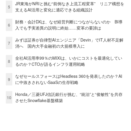
JR東海がNRIと挑む“前例なき上流工程変革” リニア構想を
5
支えるAI活用と変化に適応できる組織設計
財務・会計DXは、なぜ経営判断につながらないのか BI導
6
入でも予実差異の説明に終始……変革の要諦は
みずほ証券が自律型AIエンジニア「Devin」でIT人材不足解
7
消へ 国内大手金融初の大規模導入に
全社AI活用率99％のMIXIは、いかにコストを最適化してい
8
るのか？CTOが語るインフラ運用戦略
なぜセールスフォースはHeadless 360を発表したのか？AI
9
に中抜きされないSaaSの生存戦略
Honda／三菱UFJ信託銀行が挑む、“統治”と“俊敏性”を共存
10
させたSnowflake基盤構築