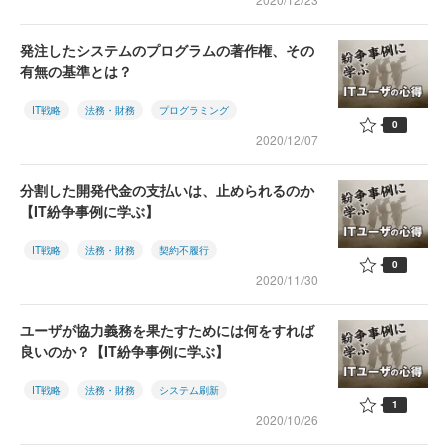
発注したシステムのプログラムの著作権、その
有無の基準とは？
IT戦略
法務・財務
プログラミング
0
2020/12/07
分割した開発代金の支払いは、止められるのか
【IT紛争事例に学ぶ】
IT戦略
法務・財務
契約不履行
0
2020/11/30
ユーザが協力義務を果たすためには何をすれば
良いのか？【IT紛争事例に学ぶ】
IT戦略
法務・財務
システム刷新
1
2020/10/26