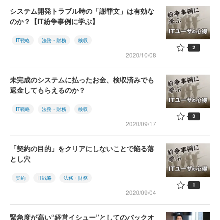
システム開発トラブル時の「謝罪文」は有効な
のか？【IT紛争事例に学ぶ】
IT戦略
法務・財務
検収
2
2020/10/08
未完成のシステムに払ったお金、検収済みでも
返金してもらえるのか？
IT戦略
法務・財務
検収
3
2020/09/17
「契約の目的」をクリアにしないことで陥る落
とし穴
契約
IT戦略
法務・財務
1
2020/09/04
緊急度が高い“経営イシュー”としてのバックオ