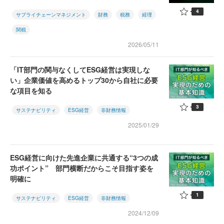
4
サプライチェーンマネジメント
財務
税務
経理
関税
2026/05/11
「IT部門の関与なくしてESG経営は実現しな
い」企業価値を高めるトップ30から自社に必要
な項目を知る
3
サステナビリティ
ESG経営
非財務情報
2025/01/29
ESG経営に向けた先進企業に共通する“3つの成
功ポイント” 部門横断だからこそ目指す姿を
明確に
1
サステナビリティ
ESG経営
非財務情報
2024/12/09