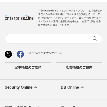
「EnterpriseZine」（エンタープライズジン）は、翔泳社が
運営する企業のIT活用とビジネス成長を支援するITリーダー
向け専門メディアです。データテクノロジー/情報セキュリ
ティ/システム運用の最新動向を中心に、企業ITに関する多
様な情報をお届けしています。
メールバックナンバー
記事掲載のご依頼
広告掲載のご案内
Security Online
DB Online