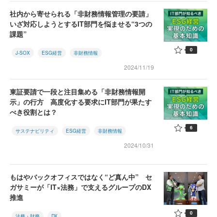
社内から寄せられる「非財務情報管理の要請」
いざ対応しようとするIT部門を悩ませる“3つの
課題”
0
J-SOX
ESG経営
非財務情報
2024/11/19
東証要請で一段と注目集める「非財務情報開
示」の行方 高度化する要求にIT部門が果たす
べき役割とは？
6
サステナビリティ
ESG経営
非財務情報
2024/10/31
もはやバックオフィスではなく“ど真ん中” セ
ガサミーが「IT×法務」で支えるグループのDX
推進
0
法務・財務
DX