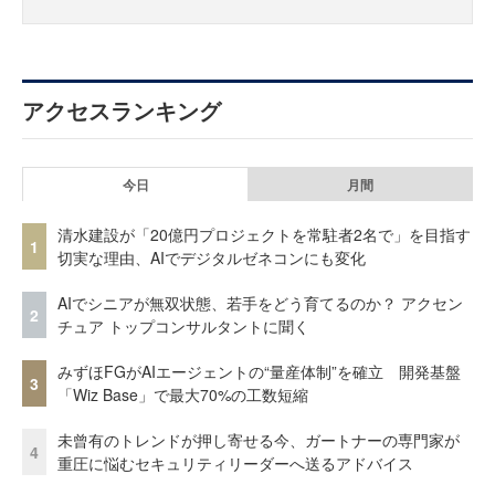
アクセスランキング
今日
月間
清水建設が「20億円プロジェクトを常駐者2名で」を目指す
1
切実な理由、AIでデジタルゼネコンにも変化
AIでシニアが無双状態、若手をどう育てるのか？ アクセン
2
チュア トップコンサルタントに聞く
みずほFGがAIエージェントの“量産体制”を確立 開発基盤
3
「Wiz Base」で最大70%の工数短縮
未曾有のトレンドが押し寄せる今、ガートナーの専門家が
4
重圧に悩むセキュリティリーダーへ送るアドバイス