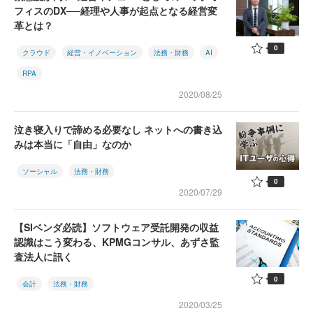
フィスのDX──経理や人事が起点となる経営変
革とは？
0
クラウド
経営・イノベーション
法務・財務
AI
RPA
2020/08/25
泣き寝入りで諦める必要なし ネットへの書き込
みは本当に「自由」なのか
ソーシャル
法務・財務
0
2020/07/29
【SIベンダ必読】ソフトウェア受託開発の収益
認識はこう変わる、KPMGコンサル、あずさ監
査法人に訊く
0
会計
法務・財務
2020/03/25