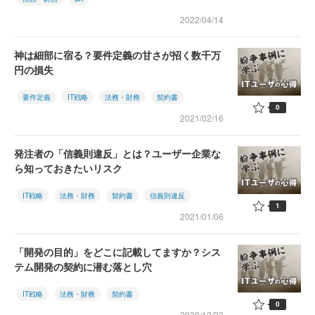
2022/04/14
神は細部に宿る？要件定義の甘さが招く数千万
円の損失
要件定義
IT戦略
法務・財務
契約書
0
2021/02/16
発注者の「信義則違反」とは？ユーザー企業な
ら知っておきたいリスク
IT戦略
法務・財務
契約書
信義則違反
1
2021/01/06
「開発の目的」をどこに記載してますか？シス
テム開発の契約に潜む落とし穴
IT戦略
法務・財務
契約書
0
2020/12/23