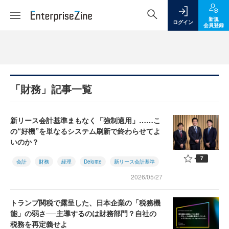
新規
ログイン
会員登録
「財務」記事一覧
新リース会計基準まもなく「強制適用」……こ
の“好機”を単なるシステム刷新で終わらせてよ
いのか？
7
会計
財務
経理
Deloitte
新リース会計基準
2026/05/27
トランプ関税で露呈した、日本企業の「税務機
能」の弱さ──主導するのは財務部門？自社の
税務を再定義せよ