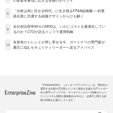
の各要求事項に応える実務のポイント
「分析はAIに任せる時代」に生き残るFP&A組織像──好業
8
績企業に共通する組織デザインからひも解く
全社AI活用率99％のMIXIは、いかにコストを最適化してい
9
るのか？CTOが語るインフラ運用戦略
未曾有のトレンドが押し寄せる今、ガートナーの専門家が
10
重圧に悩むセキュリティリーダーへ送るアドバイス
「EnterpriseZine」（エンタープライズジン）は、翔泳社が
運営する企業のIT活用とビジネス成長を支援するITリーダー
向け専門メディアです。データテクノロジー/情報セキュリ
ティ/システム運用の最新動向を中心に、企業ITに関する多
様な情報をお届けしています。