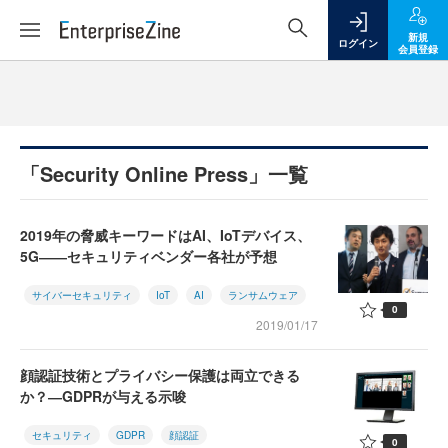
新規
ログイン
会員登録
「Security Online Press」一覧
2019年の脅威キーワードはAI、IoTデバイス、
5G――セキュリティベンダー各社が予想
サイバーセキュリティ
IoT
AI
ランサムウェア
0
2019/01/17
顔認証技術とプライバシー保護は両立できる
か？―GDPRが与える示唆
セキュリティ
GDPR
顔認証
0