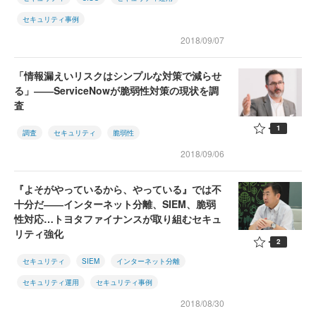
セキュリティ事例
2018/09/07
「情報漏えいリスクはシンプルな対策で減らせ
る」――ServiceNowが脆弱性対策の現状を調
査
1
調査
セキュリティ
脆弱性
2018/09/06
『よそがやっているから、やっている』では不
十分だ――インターネット分離、SIEM、脆弱
性対応…トヨタファイナンスが取り組むセキュ
リティ強化
2
セキュリティ
SIEM
インターネット分離
セキュリティ運用
セキュリティ事例
2018/08/30