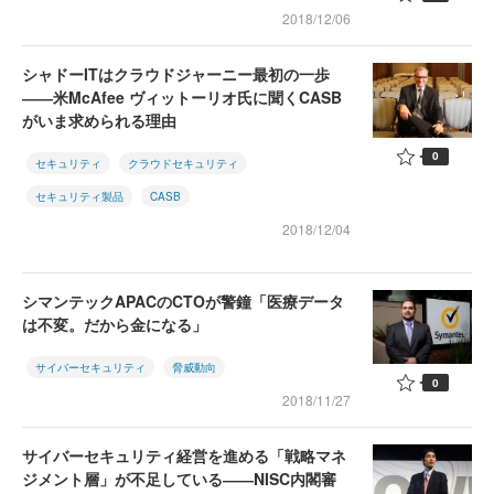
2018/12/06
シャドーITはクラウドジャーニー最初の一歩
――米McAfee ヴィットーリオ氏に聞くCASB
がいま求められる理由
0
セキュリティ
クラウドセキュリティ
セキュリティ製品
CASB
2018/12/04
シマンテックAPACのCTOが警鐘「医療データ
は不変。だから金になる」
サイバーセキュリティ
脅威動向
0
2018/11/27
サイバーセキュリティ経営を進める「戦略マネ
ジメント層」が不足している――NISC内閣審