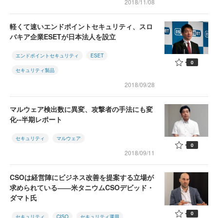
2018/11/08
軽くて速いエンドポイントセキュリティ、スロ
バキア企業ESETが日本法人を設立
エンドポイントセキュリティ
ESET
0
セキュリティ製品
2018/09/28
マルウェア検出数に異変、攻撃者の手法にも変
化--半期レポート
セキュリティ
マルウェア
0
2018/09/11
CSOは経営陣にビジネス改善を提案する立場が
求められている――米タニウムCSOデビッド・
ダマト氏
0
セキュリティ
CISO
セキュリティ運用