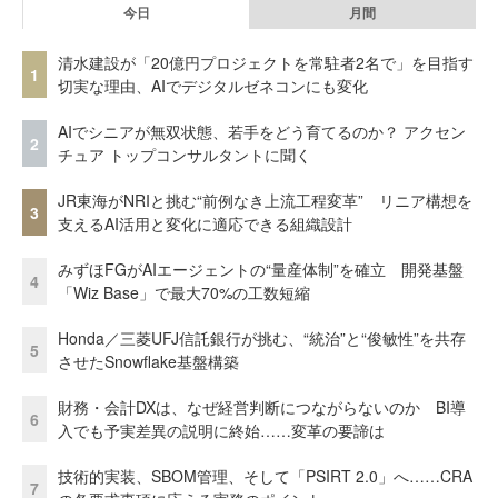
今日
月間
清水建設が「20億円プロジェクトを常駐者2名で」を目指す
1
切実な理由、AIでデジタルゼネコンにも変化
AIでシニアが無双状態、若手をどう育てるのか？ アクセン
2
チュア トップコンサルタントに聞く
JR東海がNRIと挑む“前例なき上流工程変革” リニア構想を
3
支えるAI活用と変化に適応できる組織設計
みずほFGがAIエージェントの“量産体制”を確立 開発基盤
4
「Wiz Base」で最大70%の工数短縮
Honda／三菱UFJ信託銀行が挑む、“統治”と“俊敏性”を共存
5
させたSnowflake基盤構築
財務・会計DXは、なぜ経営判断につながらないのか BI導
6
入でも予実差異の説明に終始……変革の要諦は
技術的実装、SBOM管理、そして「PSIRT 2.0」へ……CRA
7