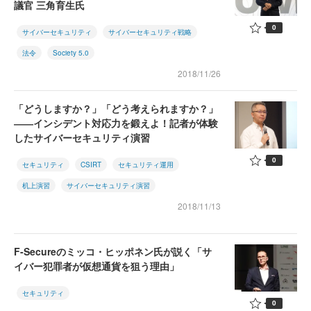
議官 三角育生氏
0
サイバーセキュリティ
サイバーセキュリティ戦略
法令
Society 5.0
2018/11/26
「どうしますか？」「どう考えられますか？」
――インシデント対応力を鍛えよ！記者が体験
したサイバーセキュリティ演習
0
セキュリティ
CSIRT
セキュリティ運用
机上演習
サイバーセキュリティ演習
2018/11/13
F-Secureのミッコ・ヒッポネン氏が説く「サ
イバー犯罪者が仮想通貨を狙う理由」
セキュリティ
0