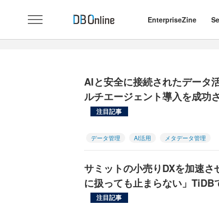
EnterpriseZine
Se
AIと安全に接続されたデータ
ルチエージェント導入を成功さ
注目記事
データ管理
AI活用
メタデータ管理
サミットの小売りDXを加速さ
に扱っても止まらない」TiD
注目記事