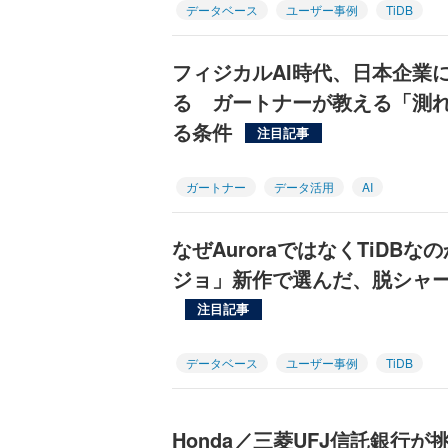
データベース
ユーザー事例
TiDB
フィジカルAI時代、日本企業
る ガートナーが教える「測れ
る条件
注目記事
ガートナー
データ活用
AI
なぜAuroraではなくTiDBな
ジョ」新作で選んだ、脱シャ
注目記事
データベース
ユーザー事例
TiDB
Honda／三菱UFJ信託銀行が