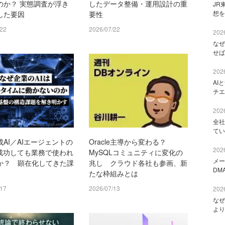
のか？ 実態調査が浮き
したデータ整備・運用設計の重
JR
想を
した要因
要性
/22
2026/07/22
2026
なぜ
せば
2026
AI
チエ
2026
全社
てい
AI／AIエージェントの
Oracle主導から変わる？
2026
は成功しても業務で使われ
MySQLコミュニティに変化の
メー
か？ 顕在化してきた課
兆し クラウド各社も参画、新
DM
たな枠組みとは
/17
2026/07/13
2026
なぜ
より