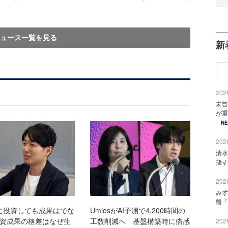
ュース一覧を見る
新
2026
未曾
が重
N
2026
清水
指す
2026
みず
盤「
けに投資しても成果はでな
UmiosがAI予測で4,200時間の
投資成果の格差はなぜ生
工数削減へ 基盤構築時に痛感
2026