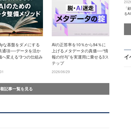
2026
「顧
るA
eadyな基盤をダメにする
AIの正答率を10％から94％に
共通項──データを活か
上げるメタデータの真価──“情
イ
織へ変える“3つの仕組み
報の付与”を実運用に乗せる3ス
テップ
/01
2026/06/29
着記事一覧を見る