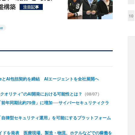
基盤構築
注目記事
10
ke
rceとAI包括契約を締結 AIエージェントを全社展開へ
本クオリティ”のAI開発における可能性とは？
（08/07）
前年同期比約75倍」に増加──サイバーセキュリティクラ
「自律型セキュリティ運用」を可能にするプラットフォーム
マノイドを発表 医療現場、製造・物流、ホテルなどでの稼働を