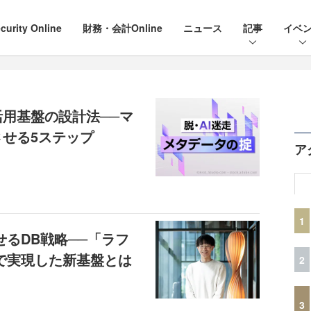
curity Online
財務・会計Online
ニュース
記事
イベ
活用基盤の設計法──マ
せる5ステップ
ア
1
せるDB戦略──「ラフ
Bで実現した新基盤とは
2
3