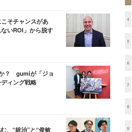
4
にこそチャンスがあ
ないROI」から脱す
5
6
のか？ gumiが「ジョ
ーディング戦略
7
8
9
挑む、“統治”と“俊敏