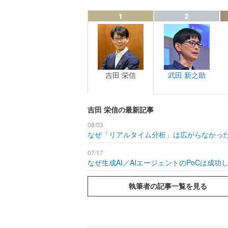
1
2
吉田 栄信
武田 新之助
吉田 栄信の最新記事
08/03
なぜ「リアルタイム分析」は広がらなかった
07/17
なぜ生成AI／AIエージェントのPoCは成
執筆者の記事一覧を見る