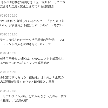
東海がNRIと挑む“前例なき上流工程変革” リニア構
支えるAI活用と変化に適応できる組織設計
/08/05 09:00
“PoC疲れ”が蔓延しているのか？──「またやり直
いい」実験感覚から抜け出す5つのゲートモデル
/08/05 08:00
と安全に接続されたデータ活用基盤の設計法──マル
ージェント導入を成功させる5ステップ
/08/04 08:00
AI活用率99％のMIXIは、いかにコストを最適化し
るのか？CTOが語るインフラ運用戦略
/08/03 10:00
ル配信に求められる「信頼性」は十分か？企業の
ARC運用が失敗するワケとBIMI導入の勘所
/08/03 08:00
「リアルタイム分析」は広がらなかったのか 技術
も根深い、“組織の壁”