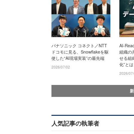
パナソニック コネクト／NTT
AI-R
ドコモに見る、Snowflakeを駆
組織の
使した“AI現場実装”の最先端
せる組
化”とは
2026/07/02
2026/07
新
人気記事の執筆者