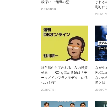
根深い、“組織の壁”
まれる
彫りに
2026/08/03
2026/07
経営層から問われる「AIの投資
なぜ生成
効果」 ROIを高める鍵は「デ
PoC
ータ／インフラ／モデル」の“3
ないの
つの主権”
題とは
2026/07/21
2026/07