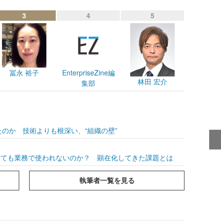
3
4
5
冨永 裕子
EnterpriseZine編
林田 宏介
集部
のか 技術よりも根深い、“組織の壁”
功しても業務で使われないのか？ 顕在化してきた課題とは
執筆者一覧を見る