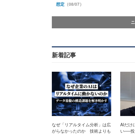
想定
（08/07）
ニ
新着記事
なぜ「リアルタイム分析」は広
AIだ
がらなかったのか 技術よりも
い──