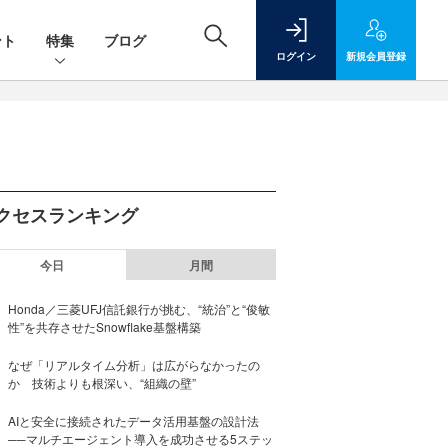
ント
特集
ブログ
ログイン
新規
会員登録
クセスランキング
今日
月間
Honda／三菱UFJ信託銀行が挑む、“統治”と“俊敏
性”を共存させたSnowflake基盤構築
なぜ「リアルタイム分析」は広がらなかったの
か 技術よりも根深い、“組織の壁”
AIと安全に接続されたデータ活用基盤の設計法
──マルチエージェント導入を成功させる5ステッ