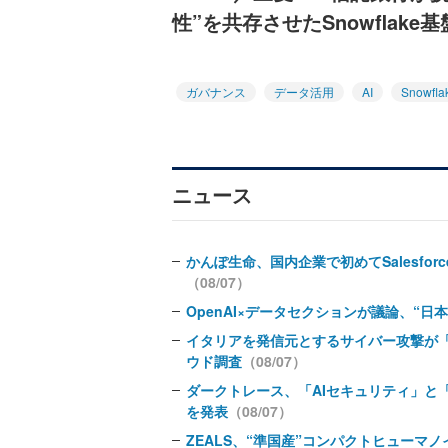
性”を共存させたSnowflake
ガバナンス
データ活用
AI
Snowfla
ニュース
かんぽ生命、国内企業で初めてSalesfo
（08/07）
OpenAI×データセクションが議論、“日
イタリアを発信元とするサイバー攻撃が「
ウド調査
（08/07）
ダークトレース、「AIセキュリティ」と
を発表
（08/07）
ZEALS、“準国産”コンパクトヒュー