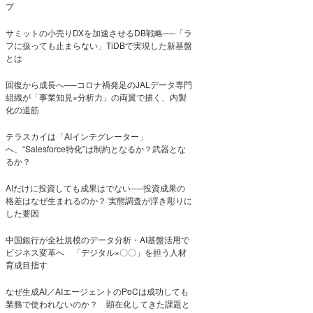
プ
サミットの小売りDXを加速させるDB戦略──「ラ
フに扱っても止まらない」TiDBで実現した新基盤
とは
回復から成長へ──コロナ禍発足のJALデータ専門
組織が「事業知見×分析力」の両翼で描く、内製
化の道筋
テラスカイは「AIインテグレーター」
へ、“Salesforce特化”は制約となるか？武器とな
るか？
AIだけに投資しても成果はでない──投資成果の
格差はなぜ生まれるのか？ 実態調査が浮き彫りに
した要因
中国銀行が全社規模のデータ分析・AI基盤活用で
ビジネス変革へ 「デジタル×〇〇」を担う人材
育成目指す
なぜ生成AI／AIエージェントのPoCは成功しても
業務で使われないのか？ 顕在化してきた課題と