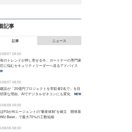
着記事
記事
ニュース
/08/07 09:00
有のトレンドが押し寄せる今、ガートナーの専門家
圧に悩むセキュリティリーダーへ送るアドバイス
EW
/08/07 08:00
建設が「20億円プロジェクトを常駐者2名で」を目
切実な理由、AIでデジタルゼネコンにも変化
NEW
/08/06 09:00
ほFGがAIエージェントの“量産体制”を確立 開発基
Wiz Base」で最大70%の工数短縮
/08/06 08:00