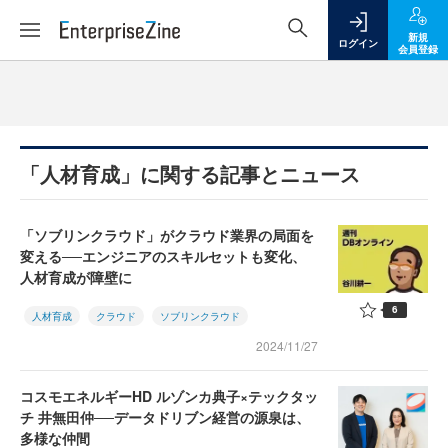
新規
ログイン
会員登録
「人材育成」に関する記事とニュース
「ソブリンクラウド」がクラウド業界の局面を
変える──エンジニアのスキルセットも変化、
人材育成が障壁に
6
人材育成
クラウド
ソブリンクラウド
2024/11/27
コスモエネルギーHD ルゾンカ典子×テックタッ
チ 井無田仲──データドリブン経営の源泉は、
多様な仲間