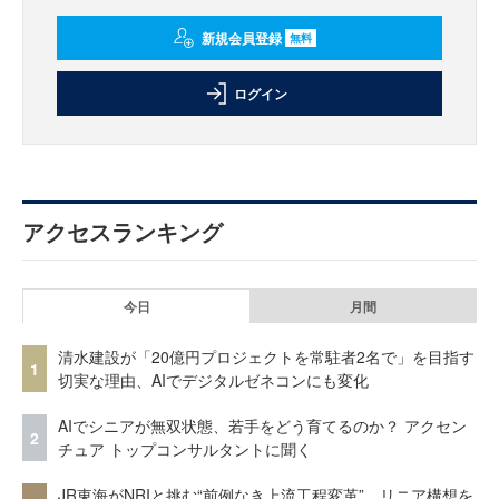
新規会員登録
無料
ログイン
アクセスランキング
今日
月間
清水建設が「20億円プロジェクトを常駐者2名で」を目指す
1
切実な理由、AIでデジタルゼネコンにも変化
AIでシニアが無双状態、若手をどう育てるのか？ アクセン
2
チュア トップコンサルタントに聞く
JR東海がNRIと挑む“前例なき上流工程変革” リニア構想を