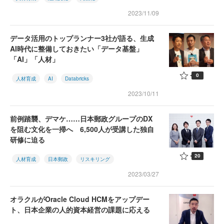
2023/11/09
データ活用のトップランナー3社が語る、生成
AI時代に整備しておきたい「データ基盤」
「AI」「人材」
0
人材育成
AI
Databricks
2023/10/11
前例踏襲、デマケ……日本郵政グループのDX
を阻む文化を一掃へ 6,500人が受講した独自
研修に迫る
20
人材育成
日本郵政
リスキリング
2023/03/27
オラクルがOracle Cloud HCMをアップデー
ト、日本企業の人的資本経営の課題に応える