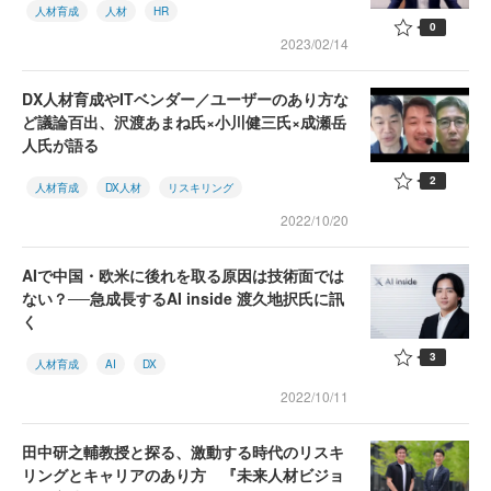
人材育成
人材
HR
0
2023/02/14
DX人材育成やITベンダー／ユーザーのあり方な
ど議論百出、沢渡あまね氏×小川健三氏×成瀬岳
人氏が語る
2
人材育成
DX人材
リスキリング
2022/10/20
AIで中国・欧米に後れを取る原因は技術面では
ない？──急成長するAI inside 渡久地択氏に訊
く
3
人材育成
AI
DX
2022/10/11
田中研之輔教授と探る、激動する時代のリスキ
リングとキャリアのあり方 『未来人材ビジョ