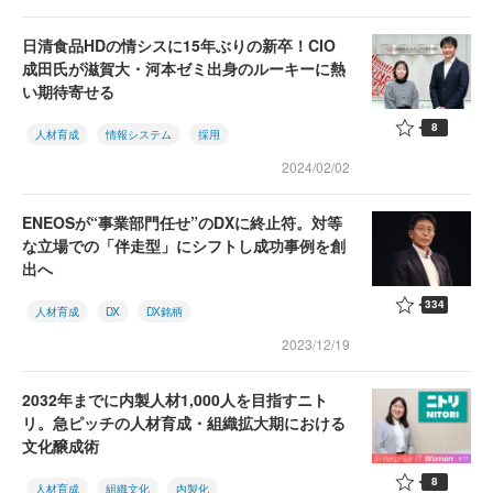
日清食品HDの情シスに15年ぶりの新卒！CIO
成田氏が滋賀大・河本ゼミ出身のルーキーに熱
い期待寄せる
8
人材育成
情報システム
採用
2024/02/02
ENEOSが“事業部門任せ”のDXに終止符。対等
な立場での「伴走型」にシフトし成功事例を創
出へ
334
人材育成
DX
DX銘柄
2023/12/19
2032年までに内製人材1,000人を目指すニト
リ。急ピッチの人材育成・組織拡大期における
文化醸成術
8
人材育成
組織文化
内製化