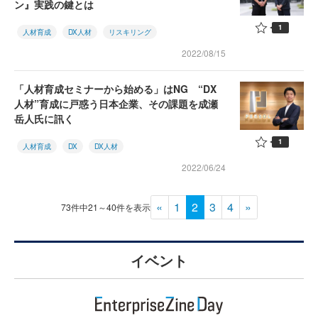
ン』実践の鍵とは
1
人材育成
DX人材
リスキリング
2022/08/15
「人材育成セミナーから始める」はNG “DX
人材”育成に戸惑う日本企業、その課題を成瀬
岳人氏に訊く
1
人材育成
DX
DX人材
2022/06/24
«
1
2
3
4
»
73件中21～40件を表示
イベント