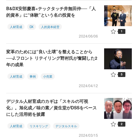
B&DX安部慶喜×テックタッチ井無田仲──「人
的資本」に“体験”という名の投資を
人材育成
DX
人的資本経営
1
2024/06/06
変革のためには“良い土壌”を整えることから
──J.フロント リテイリング野村氏が奮闘した2
年の成果
5
人材育成
事例
小売業
2024/04/12
デジタル人材育成のカギは「スキルの可視
化」。旭化成／味の素／資生堂がDSSをベース
にした活用術を披露
2
人材育成
リスキリング
デジタルスキル
2024/03/15