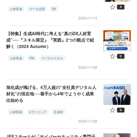
4
人材育成
データ活用
DX
2024/11/13
【特集】生成AI時代に考える“真のDX人材育
成”──『スキル策定』『実践』2つの観点で紐
解く（2024 Autumn）
2
人材育成
IPA
デジタルスキル
2024/11/08
旭化成が掲げる、4万人超の“全社員デジタル人
材化”の現在地──着手から4年でようやく成果
出始める
0
人材育成
eラーニング
生成AI
2024/11/08
JFEスチールが「サイバーセキュリティ専門子