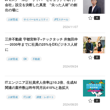
会社」設立を決断した真意 “尖った人材”の創
出の場に
4
人材育成
サイバーセキュリティ
JFEスチール
2024/11/07
三井不動産 宇都宮幹子×テックタッチ 井無田仲
──2030年までに社員の25%をDXビジネス人材
に
2
人材育成
DX
不動産
2024/09/24
ITエンジニア正社員求人倍率は10.2倍、生成AI
関連の案件数は昨年同月比410%と急拡大
人材育成
IT人材
調査・レポート
2
2024/08/20