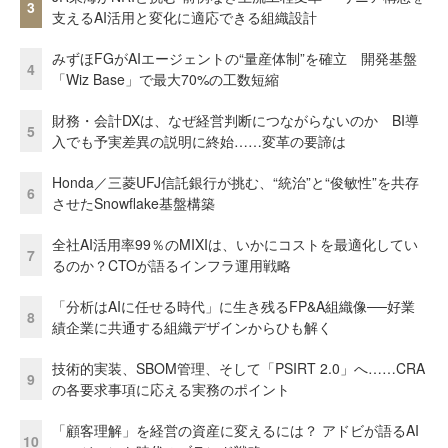
3
支えるAI活用と変化に適応できる組織設計
みずほFGがAIエージェントの“量産体制”を確立 開発基盤
4
「Wiz Base」で最大70%の工数短縮
財務・会計DXは、なぜ経営判断につながらないのか BI導
5
入でも予実差異の説明に終始……変革の要諦は
Honda／三菱UFJ信託銀行が挑む、“統治”と“俊敏性”を共存
6
させたSnowflake基盤構築
全社AI活用率99％のMIXIは、いかにコストを最適化してい
7
るのか？CTOが語るインフラ運用戦略
「分析はAIに任せる時代」に生き残るFP&A組織像──好業
8
績企業に共通する組織デザインからひも解く
技術的実装、SBOM管理、そして「PSIRT 2.0」へ……CRA
9
の各要求事項に応える実務のポイント
「顧客理解」を経営の資産に変えるには？ アドビが語るAI
10