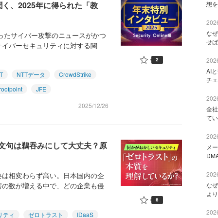
く、2025年に得られた「教
想を
2026
なぜ
ったサイバー攻撃のニュースがかつ
せば
サイバーセキュリティに対する関
2
2026
AI
T
NTTデータ
CrowdStrike
チエ
roofpoint
JFE
2026
2025/12/26
全社
てい
2026
文句は鵜吞みにして大丈夫？原
メー
DM
2026
は相変わらず高い。日本国内の企
害の数が増える中で、どの企業も侵
なぜ
より
6
2026
リティ
ゼロトラスト
IDaaS