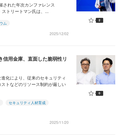
開催された年次カンファレンス
ン・ストリートマン氏は、...
2
ウム
2025/12/02
びき信用金庫、直面した脆弱性リ
進化により、従来のセキュリティ
コストなどのリソース制約が厳しい
0
セキュリティ人材育成
2025/11/20