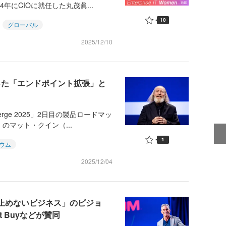
年にCIOに就任した丸茂眞...
10
グローバル
2025/12/10
った「エンドポイント拡張」と
e 2025」2日目の製品ロードマッ
のマット・クイン（...
1
ウム
2025/12/04
「止めないビジネス」のビジョ
est Buyなどが賛同