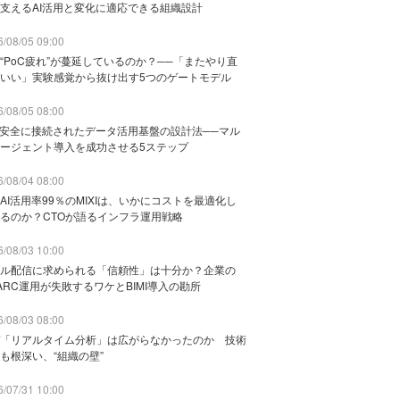
支えるAI活用と変化に適応できる組織設計
/08/05 09:00
“PoC疲れ”が蔓延しているのか？──「またやり直
いい」実験感覚から抜け出す5つのゲートモデル
/08/05 08:00
と安全に接続されたデータ活用基盤の設計法──マル
ージェント導入を成功させる5ステップ
/08/04 08:00
AI活用率99％のMIXIは、いかにコストを最適化し
るのか？CTOが語るインフラ運用戦略
/08/03 10:00
ル配信に求められる「信頼性」は十分か？企業の
ARC運用が失敗するワケとBIMI導入の勘所
/08/03 08:00
「リアルタイム分析」は広がらなかったのか 技術
も根深い、“組織の壁”
/07/31 10:00