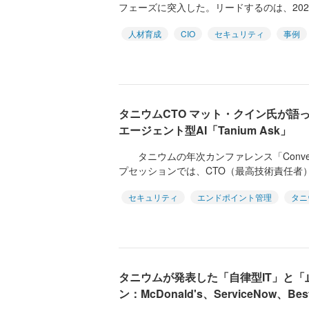
フェーズに突入した。リードするのは、2024
人材育成
CIO
セキュリティ
事例
タニウムCTO マット・クイン氏が語
エージェント型AI「Tanium Ask」
タニウムの年次カンファレンス「Converg
プセッションでは、CTO（最高技術責任者）
セキュリティ
エンドポイント管理
タニ
タニウムが発表した「自律型IT」と
ン：McDonald's、ServiceNow、B