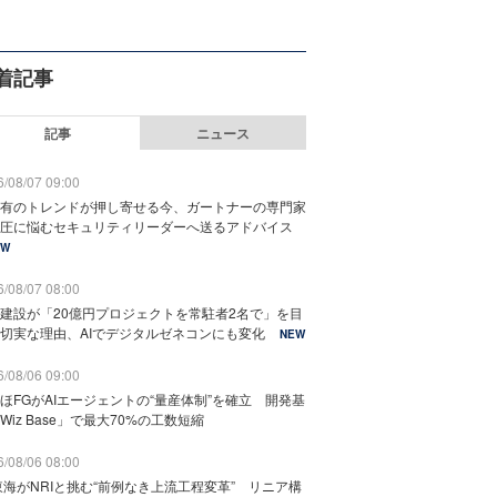
着記事
記事
ニュース
/08/07 09:00
有のトレンドが押し寄せる今、ガートナーの専門家
圧に悩むセキュリティリーダーへ送るアドバイス
EW
/08/07 08:00
建設が「20億円プロジェクトを常駐者2名で」を目
切実な理由、AIでデジタルゼネコンにも変化
NEW
/08/06 09:00
ほFGがAIエージェントの“量産体制”を確立 開発基
Wiz Base」で最大70%の工数短縮
/08/06 08:00
東海がNRIと挑む“前例なき上流工程変革” リニア構