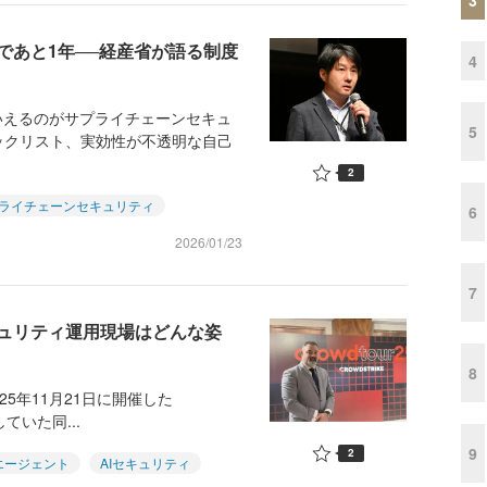
であと1年──経産省が語る制度
4
いえるのがサプライチェーンセキュ
5
ックリスト、実効性が不透明な自己
2
ライチェーンセキュリティ
6
2026/01/23
7
キュリティ運用現場はどんな姿
8
025年11月21日に開催した
していた同...
9
2
Iエージェント
AIセキュリティ