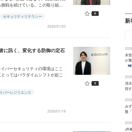
挑戦を続けている。この取り組...
0
セキュリティリテラシー
新
2026/01/20
2026
業者に訊く、変化する防御の定石
未曾
が重
N
サイバーセキュリティの環境はここ
にとってはパラダイムシフトが起こ
2026
清水
3
指す
イバーレジリエンス
2026
みず
2026/01/19
盤「
2026
JR