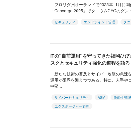
フロリダ州オーランドで2025年11月に
「Converge 2025」でタニウムCEOのダ
セキュリティ
エンドポイント管理
タニ
ITの“自前運用”を守ってきた福岡ひ
スクとセキュリティ強化の道程を語る
新たな技術の普及とサイバー攻撃の急速な
運用が限界を迎えつつある。特に、人手や
中堅...
サイバーセキュリティ
ASM
脆弱性管理
エクスポージャー管理