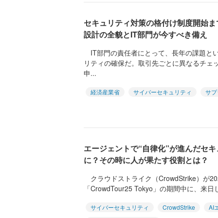
セキュリティ対策の格付け制度開始ま
設計の全貌とIT部門が今すべき備え
IT部門の責任者にとって、長年の課題と
リティの確保だ。取引先ごとに異なるチェ
申...
経済産業省
サイバーセキュリティ
サプ
エージェントで“自律化”が進んだセ
に？その時に人が果たす役割とは？
クラウドストライク（CrowdStrike）が2
「CrowdTour25 Tokyo」の期間中に、来日
サイバーセキュリティ
CrowdStrike
A