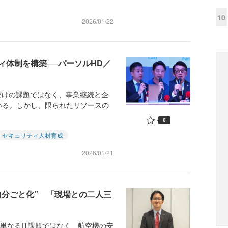
10
2026/01/22
ィ体制を構築──パーソルHD／
だけの課題ではなく、事業継続と企
いる。しかし、限られたリソースの
0
セキュリティ人材育成
2026/01/21
自分ごと化” 「現場との二人三
単なるIT課題ではなく、航空機の安