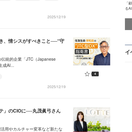
「顧
るA
2025/12/19
き、情シスがすべきこと──“守
イ
的企業「JTC（Japanese
成AI...
4
2025/12/19
テ」のCIOに──丸茂眞弓さん
I活用やカルチャー変革など新たな