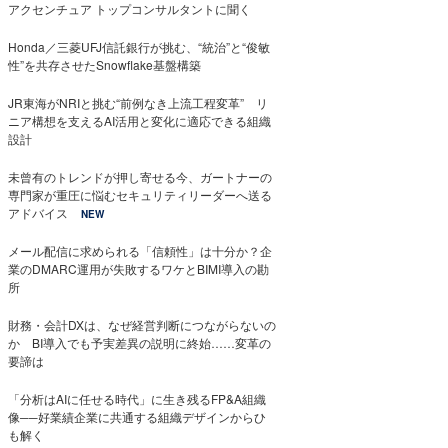
アクセンチュア トップコンサルタントに聞く
Honda／三菱UFJ信託銀行が挑む、“統治”と“俊敏
性”を共存させたSnowflake基盤構築
JR東海がNRIと挑む“前例なき上流工程変革” リ
ニア構想を支えるAI活用と変化に適応できる組織
設計
未曾有のトレンドが押し寄せる今、ガートナーの
専門家が重圧に悩むセキュリティリーダーへ送る
アドバイス
NEW
メール配信に求められる「信頼性」は十分か？企
業のDMARC運用が失敗するワケとBIMI導入の勘
所
財務・会計DXは、なぜ経営判断につながらないの
か BI導入でも予実差異の説明に終始……変革の
要諦は
「分析はAIに任せる時代」に生き残るFP&A組織
像──好業績企業に共通する組織デザインからひ
も解く