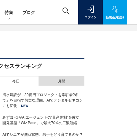
特集
ブログ
ログイン
新規
会員登録
クセスランキング
今日
月間
清水建設が「20億円プロジェクトを常駐者2名
で」を目指す切実な理由、AIでデジタルゼネコン
にも変化
NEW
みずほFGがAIエージェントの“量産体制”を確立
開発基盤「Wiz Base」で最大70%の工数短縮
AIでシニアが無双状態、若手をどう育てるのか？