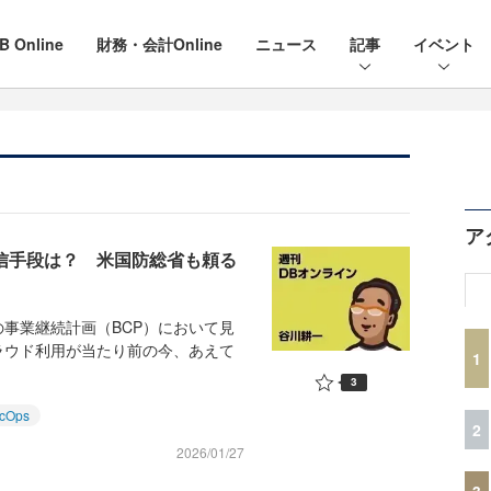
B Online
財務・会計Online
ニュース
記事
イベント
ア
、通信手段は？ 米国防総省も頼る
事業継続計画（BCP）において見
ラウド利用が当たり前の今、あえて
1
3
cOps
2
2026/01/27
3