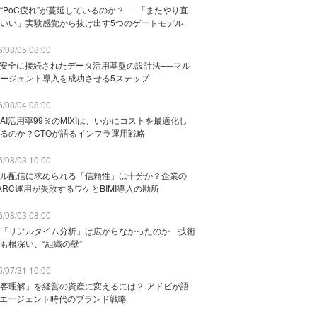
“PoC疲れ”が蔓延しているのか？──「またやり直
いい」実験感覚から抜け出す5つのゲートモデル
/08/05 08:00
と安全に接続されたデータ活用基盤の設計法──マル
ージェント導入を成功させる5ステップ
/08/04 08:00
AI活用率99％のMIXIは、いかにコストを最適化し
るのか？CTOが語るインフラ運用戦略
/08/03 10:00
ル配信に求められる「信頼性」は十分か？企業の
ARC運用が失敗するワケとBIMI導入の勘所
/08/03 08:00
「リアルタイム分析」は広がらなかったのか 技術
も根深い、“組織の壁”
/07/31 10:00
客理解」を経営の資産に変えるには？ アドビが語
Iエージェント時代のブランド戦略