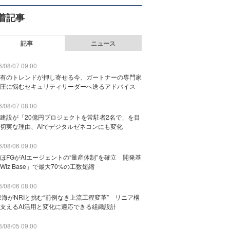
着記事
記事
ニュース
/08/07 09:00
有のトレンドが押し寄せる今、ガートナーの専門家
圧に悩むセキュリティリーダーへ送るアドバイス
/08/07 08:00
建設が「20億円プロジェクトを常駐者2名で」を目
切実な理由、AIでデジタルゼネコンにも変化
/08/06 09:00
ほFGがAIエージェントの“量産体制”を確立 開発基
Wiz Base」で最大70%の工数短縮
/08/06 08:00
東海がNRIと挑む“前例なき上流工程変革” リニア構
支えるAI活用と変化に適応できる組織設計
/08/05 09:00