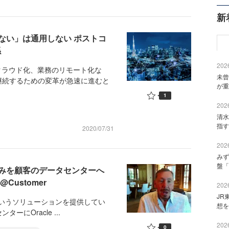
新
ない」は通用しない ポストコ
係
2026
クラウド化、業務のリモート化な
未曾
継続するための変革が急速に進むと
が重
1
2026
清水
指す
2020/07/31
2026
みず
盤「
みを顧客のデータセンターへ
ud@Customer
2026
JR
r」というソリューションを提供してい
想を
にOracle ...
2026
0