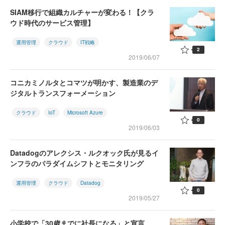
SIAM移行で組織カルチャーが変わる！【クラ
ウド時代のサービス管理】
運用管理
クラウド
IT戦略
2
2019/06/07
コニカミノルタとコマツが明かす、製造業のデ
ジタルトランスフォーメーション
クラウド
IoT
Microsoft Azure
0
2019/06/03
Datadogのアレクシス・ルクオック氏が見るイ
ンフラのパラダイムシフトとモニタリング
運用管理
クラウド
Datadog
0
2019/05/27
小学校で「30歳までに社長になる」と宣言