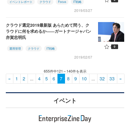
イベントレポート
クラウド
Focus
IT戦略
2019/03/27
クラウド選定2019最新版 あらためて問う、ク
ラウドに何を求めるか――ガートナージャパン
亦賀忠明氏
0
運用管理
クラウド
IT戦略
2019/02/07
655件中121～140件を表示
«
1
2
...
4
5
6
7
8
9
10
...
32
33
»
イベント