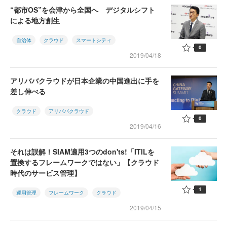
“都市OS”を会津から全国へ デジタルシフト
による地方創生
自治体
クラウド
スマートシティ
0
2019/04/18
アリババクラウドが日本企業の中国進出に手を
差し伸べる
クラウド
アリババクラウド
0
2019/04/16
それは誤解！SIAM適用3つのdon'ts!「ITILを
置換するフレームワークではない」【クラウド
時代のサービス管理】
1
運用管理
フレームワーク
クラウド
2019/04/15