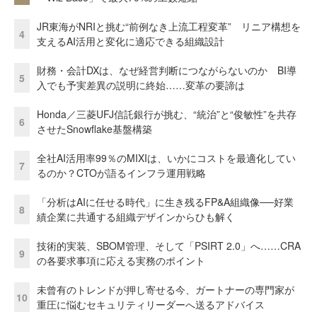
JR東海がNRIと挑む“前例なき上流工程変革” リニア構想を
4
支えるAI活用と変化に適応できる組織設計
財務・会計DXは、なぜ経営判断につながらないのか BI導
5
入でも予実差異の説明に終始……変革の要諦は
Honda／三菱UFJ信託銀行が挑む、“統治”と“俊敏性”を共存
6
させたSnowflake基盤構築
全社AI活用率99％のMIXIは、いかにコストを最適化してい
7
るのか？CTOが語るインフラ運用戦略
「分析はAIに任せる時代」に生き残るFP&A組織像──好業
8
績企業に共通する組織デザインからひも解く
技術的実装、SBOM管理、そして「PSIRT 2.0」へ……CRA
9
の各要求事項に応える実務のポイント
未曾有のトレンドが押し寄せる今、ガートナーの専門家が
10
重圧に悩むセキュリティリーダーへ送るアドバイス