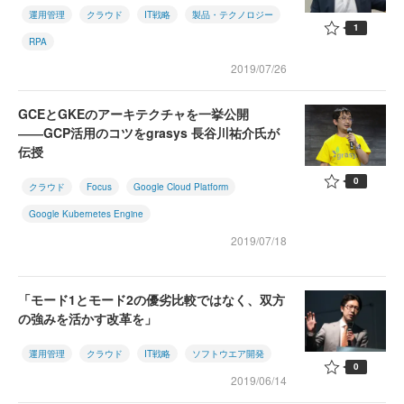
運用管理
クラウド
IT戦略
製品・テクノロジー
1
RPA
2019/07/26
GCEとGKEのアーキテクチャを一挙公開
――GCP活用のコツをgrasys 長谷川祐介氏が
伝授
0
クラウド
Focus
Google Cloud Platform
Google Kubernetes Engine
2019/07/18
「モード1とモード2の優劣比較ではなく、双方
の強みを活かす改革を」
運用管理
クラウド
IT戦略
ソフトウエア開発
0
2019/06/14