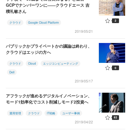
GCPでナンバーワンに――クラウドエース 吉
積礼敏さん
2
クラウド
Google Cloud Platform
2019/05/21
パブリックかプライベートかの議論は終わり、
クラウドはエッジの方へ
クラウド
Cloud
エッジコンピューティング
0
Dell
2019/05/17
アフラックが進めるデジタルイノベーション、
モード1効率化でコスト削減しモード2投資へ
運用管理
クラウド
IT戦略
ユーザー事例
82
2019/04/22