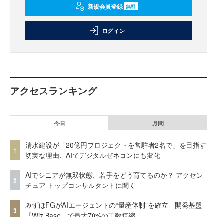
新規会員登録
無料
ログイン
アクセスランキング
今日
月間
清水建設が「20億円プロジェクトを常駐者2名で」を目指す
1
切実な理由、AIでデジタルゼネコンにも変化
AIでシニアが無双状態、若手をどう育てるのか？ アクセン
2
チュア トップコンサルタントに聞く
みずほFGがAIエージェントの“量産体制”を確立 開発基盤
3
「Wiz Base」で最大70%の工数短縮