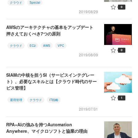
クラウド
Special
0
2019/08/29
AWSのアーキテクチャの基本をアップデート
押さえておくべき7つの原則
クラウド
EC2
AWS
VPC
0
2019/08/09
SIAMの中核を担うSI（サービスインテグレー
ト）、必要なスキルとは【クラウド時代のサー
ビス管理】
1
運用管理
クラウド
IT戦略
2019/07/31
RPA×AIの強みを持つAutomation
Anywhere、マイクロソフトと協業の理由