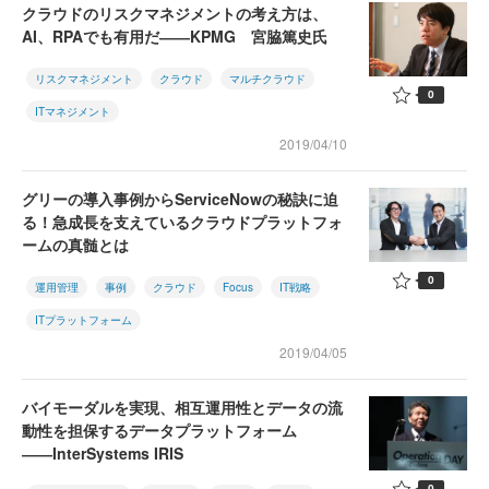
クラウドのリスクマネジメントの考え方は、
AI、RPAでも有用だ――KPMG 宮脇篤史氏
リスクマネジメント
クラウド
マルチクラウド
0
ITマネジメント
2019/04/10
グリーの導入事例からServiceNowの秘訣に迫
る！急成長を支えているクラウドプラットフォ
ームの真髄とは
0
運用管理
事例
クラウド
Focus
IT戦略
ITプラットフォーム
2019/04/05
バイモーダルを実現、相互運用性とデータの流
動性を担保するデータプラットフォーム
――InterSystems IRIS
0