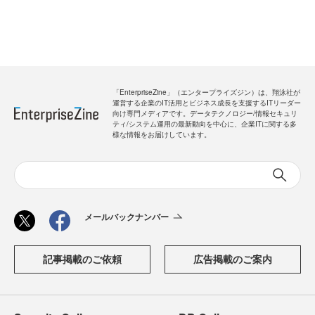
「EnterpriseZine」（エンタープライズジン）は、翔泳社が
運営する企業のIT活用とビジネス成長を支援するITリーダー
向け専門メディアです。データテクノロジー/情報セキュリ
ティ/システム運用の最新動向を中心に、企業ITに関する多
様な情報をお届けしています。
メールバックナンバー
記事掲載のご依頼
広告掲載のご案内