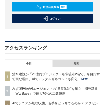
新規会員登録
無料
ログイン
アクセスランキング
今日
月間
清水建設が「20億円プロジェクトを常駐者2名で」を目指す
1
切実な理由、AIでデジタルゼネコンにも変化
NEW
みずほFGがAIエージェントの“量産体制”を確立 開発基盤
2
「Wiz Base」で最大70%の工数短縮
AIでシニアが無双状態、若手をどう育てるのか？ アクセン