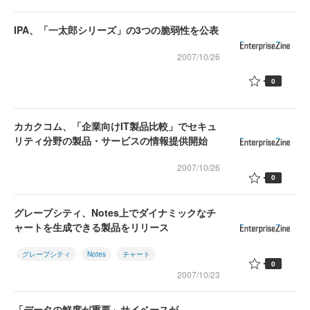
IPA、「一太郎シリーズ」の3つの脆弱性を公表
2007/10/26
0
カカクコム、「企業向けIT製品比較」でセキュ
リティ分野の製品・サービスの情報提供開始
2007/10/26
0
グレープシティ、Notes上でダイナミックなチ
ャートを生成できる製品をリリース
グレープシティ
Notes
チャート
0
2007/10/23
「データの鮮度が重要」サイベースが