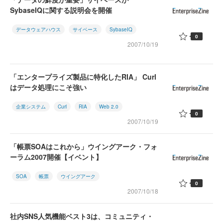
SybaseIQに関する説明会を開催
データウェアハウス
サイベース
SybaseIQ
0
2007/10/19
「エンタープライズ製品に特化したRIA」 Curl
はデータ処理にこそ強い
企業システム
Curl
RIA
Web 2.0
0
2007/10/19
「帳票SOAはこれから」ウイングアーク・フォ
ーラム2007開催【イベント】
SOA
帳票
ウイングアーク
0
2007/10/18
社内SNS人気機能ベスト3は、コミュニティ・