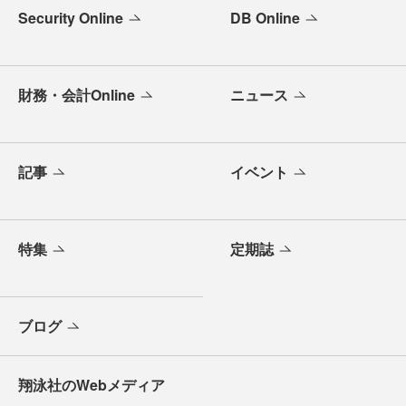
Security Online
DB Online
財務・会計Online
ニュース
記事
イベント
特集
定期誌
ブログ
翔泳社のWebメディア