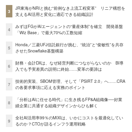
JR東海がNRIと挑む“前例なき上流工程変革” リニア構想を
3
支えるAI活用と変化に適応できる組織設計
みずほFGがAIエージェントの“量産体制”を確立 開発基盤
4
「Wiz Base」で最大70%の工数短縮
Honda／三菱UFJ信託銀行が挑む、“統治”と“俊敏性”を共存
5
させたSnowflake基盤構築
財務・会計DXは、なぜ経営判断につながらないのか BI導
6
入でも予実差異の説明に終始……変革の要諦は
技術的実装、SBOM管理、そして「PSIRT 2.0」へ……CRA
7
の各要求事項に応える実務のポイント
「分析はAIに任せる時代」に生き残るFP&A組織像──好業
8
績企業に共通する組織デザインからひも解く
全社AI活用率99％のMIXIは、いかにコストを最適化してい
9
るのか？CTOが語るインフラ運用戦略