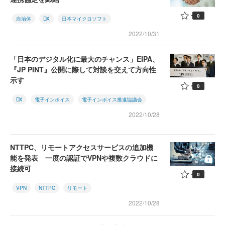
0
自治体
DX
日本マイクロソフト
2022/10/31
「日本のデジタル化に最大のチャンス」EIPA、
『JP PINT』公開に際して対談を交えて方向性
示す
0
DX
電子インボイス
電子インボイス推進協議会
2022/10/28
NTTPC、リモートアクセスサービスの追加機
能を発表 一度の認証でVPNや複数クラウドに
接続可
0
VPN
NTTPC
リモート
2022/10/28