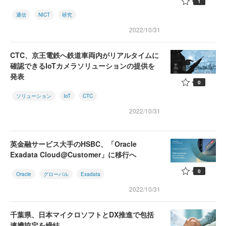
1
通信
NICT
研究
2022/10/31
CTC、京王電鉄へ鉄道車両内がリアルタイムに
確認できるIoTカメラソリューションの提供を
発表
0
ソリューション
IoT
CTC
2022/10/31
英金融サービス大手のHSBC、「Oracle
Exadata Cloud@Customer」に移行へ
0
Oracle
グローバル
Exadata
2022/10/31
千葉県、日本マイクロソフトとDX推進で包括
連携協定を締結