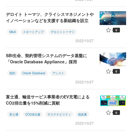
デロイト トーマツ、クライシスマネジメントや
イノベーションなどを支援する新組織を設立
0
M&A
スタートアップ
デロイトトーマツ
2022/10/27
SBI生命、契約管理システムのデータ基盤に
「Oracle Database Appliance」採用
0
契約
Oracle Database
アシスト
2022/10/27
富士通、輸送サービス事業者のEV充電による
CO2排出量を15%削減に貢献
0
富士通
CO2排出量
サステナビリティ
脱炭素
2022/10/27