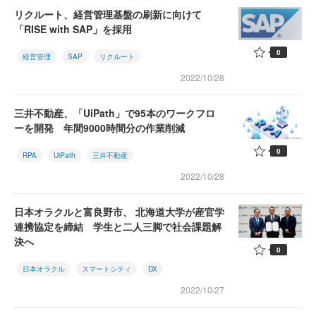
リクルート、経営管理基盤の刷新に向けて
「RISE with SAP」を採用
0
経営管理
SAP
リクルート
2022/10/28
三井不動産、「UiPath」で95本のワークフロ
ーを開発 年間9000時間分の作業削減
0
RPA
UiPath
三井不動産
2022/10/28
日本オラクルと富良野市、 北海道大学が産官学
連携協定を締結 学生と二人三脚で社会課題解
決へ
0
日本オラクル
スマートシティ
DX
2022/10/27