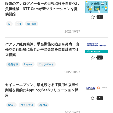
設備のアナログメーターの目視点検を自動化し
負担軽減 NTT Comが新ソリューションを提
供開始
0
AI
API
NTTcom
2022/10/27
バクラク経費精算、手当機能の追加を発表 出
張や走行距離に応じた手当金額を自動計算でミ
ス軽減
0
経費精算
LayerX
アップデート
2022/10/27
セイコーエプソン、増え続けるIT費用の妥当性
判断を目的にApptioのSaaSソリューション採
用
0
SaaS
コスト管理
Apptio
2022/10/27