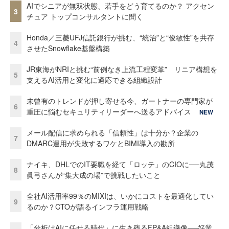
AIでシニアが無双状態、若手をどう育てるのか？ アクセン
3
チュア トップコンサルタントに聞く
Honda／三菱UFJ信託銀行が挑む、“統治”と“俊敏性”を共存
4
させたSnowflake基盤構築
JR東海がNRIと挑む“前例なき上流工程変革” リニア構想を
5
支えるAI活用と変化に適応できる組織設計
未曾有のトレンドが押し寄せる今、ガートナーの専門家が
6
重圧に悩むセキュリティリーダーへ送るアドバイス
NEW
メール配信に求められる「信頼性」は十分か？企業の
7
DMARC運用が失敗するワケとBIMI導入の勘所
ナイキ、DHLでのIT要職を経て「ロッテ」のCIOに──丸茂
8
眞弓さんが“集大成の場”で挑戦したいこと
全社AI活用率99％のMIXIは、いかにコストを最適化してい
9
るのか？CTOが語るインフラ運用戦略
「分析はAIに任せる時代」に生き残るFP&A組織像──好業