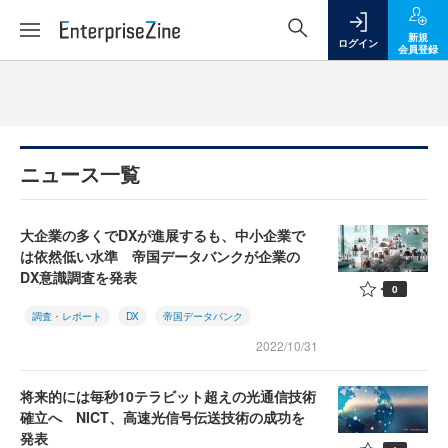
新規
ログイン
会員登録
ニュース一覧
大企業の多くでDXが進展するも、中小企業で
は依然低い水準 帝国データバンクが企業の
DX意識調査を発表
0
調査・レポート
DX
帝国データバンク
2022/10/31
将来的には毎秒10テラビット超えの光通信技術
確立へ NICT、高速光信号伝送技術の成功を
発表