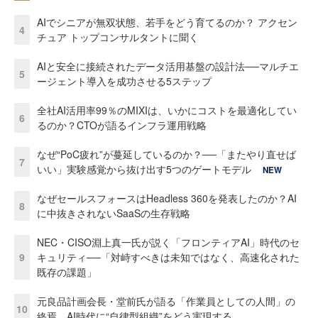
AIでシニアが無双状態、若手をどう育てるのか？ アクセン
4
チュア トップコンサルタントに聞く
AIと安全に接続されたデータ活用基盤の設計法──マルチエ
5
ージェント導入を成功させる5ステップ
全社AI活用率99％のMIXIは、いかにコストを最適化してい
6
るのか？CTOが語るインフラ運用戦略
なぜ“PoC疲れ”が蔓延しているのか？──「またやり直せば
7
いい」実験感覚から抜け出す5つのゲートモデル
NEW
なぜセールスフォースはHeadless 360を発表したのか？AI
8
に中抜きされないSaaSの生存戦略
NEC・CISO淵上真一氏が説く「フロンティアAI」時代のセ
9
キュリティ──「対峙すべきは未知ではなく、高速化された
既存の課題」
元良品計画会長・堂前氏が語る「作業員としての人間」の
10
終焉 AI時代に“自律型組織”をどう実現する