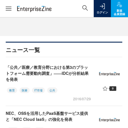
新規
ログイン
会員登録
ニュース一覧
「公共／医療／教育分野における第3のプラッ
トフォーム需要動向調査」――IDCが分析結果
を発表
0
教育
医療
IT市場
公共
2016/07/29
NEC、OSSを活用したPaaS基盤サービス提供
と「NEC Cloud IaaS」の強化を発表