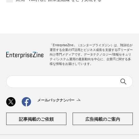
「EnterpriseZine」（エンタープライズジン）は、翔泳社が
運営する企業のIT活用とビジネス成長を支援するITリーダー
向け専門メディアです。データテクノロジー/情報セキュリ
ティ/システム運用の最新動向を中心に、企業ITに関する多
様な情報をお届けしています。
メールバックナンバー
記事掲載のご依頼
広告掲載のご案内