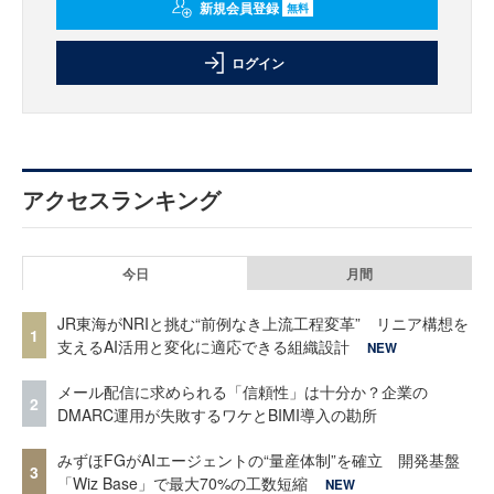
新規会員登録
無料
ログイン
アクセスランキング
今日
月間
JR東海がNRIと挑む“前例なき上流工程変革” リニア構想を
1
支えるAI活用と変化に適応できる組織設計
NEW
メール配信に求められる「信頼性」は十分か？企業の
2
DMARC運用が失敗するワケとBIMI導入の勘所
みずほFGがAIエージェントの“量産体制”を確立 開発基盤
3
「Wiz Base」で最大70%の工数短縮
NEW