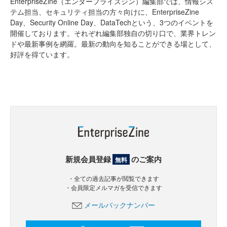
EnterpriseZine（エンタープライズジン）編集部では、情報シス
テム担当、セキュリティ担当の方々向けに、EnterpriseZine
Day、Security Online Day、DataTechという、3つのイベントを
開催しております。それぞれ編集部独自の切り口で、業界トレン
ドや最新事例を網羅。最新の動向を知ることができる場として、
好評を得ています。
新規会員登録
のご案内
無料
・全ての過去記事が閲覧できます
・会員限定メルマガを受信できます
メールバックナンバー