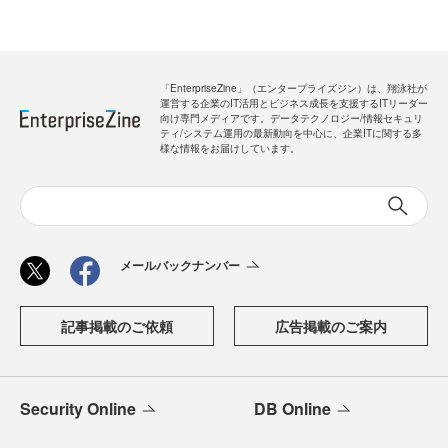
「EnterpriseZine」（エンタープライズジン）は、翔泳社が
運営する企業のIT活用とビジネス成長を支援するITリーダー
向け専門メディアです。データテクノロジー/情報セキュリ
ティ/システム運用の最新動向を中心に、企業ITに関する多
様な情報をお届けしています。
メールバックナンバー
記事掲載のご依頼
広告掲載のご案内
Security Online
DB Online