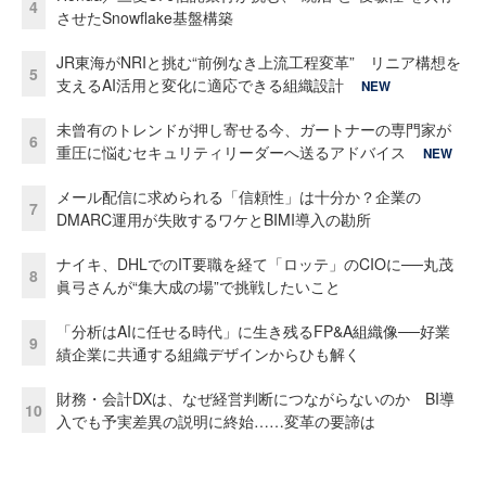
4
させたSnowflake基盤構築
JR東海がNRIと挑む“前例なき上流工程変革” リニア構想を
5
支えるAI活用と変化に適応できる組織設計
NEW
未曾有のトレンドが押し寄せる今、ガートナーの専門家が
6
重圧に悩むセキュリティリーダーへ送るアドバイス
NEW
メール配信に求められる「信頼性」は十分か？企業の
7
DMARC運用が失敗するワケとBIMI導入の勘所
ナイキ、DHLでのIT要職を経て「ロッテ」のCIOに──丸茂
8
眞弓さんが“集大成の場”で挑戦したいこと
「分析はAIに任せる時代」に生き残るFP&A組織像──好業
9
績企業に共通する組織デザインからひも解く
財務・会計DXは、なぜ経営判断につながらないのか BI導
10
入でも予実差異の説明に終始……変革の要諦は