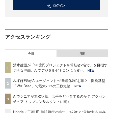
ログイン
アクセスランキング
今日
月間
清水建設が「20億円プロジェクトを常駐者2名で」を目指す
1
切実な理由、AIでデジタルゼネコンにも変化
NEW
みずほFGがAIエージェントの“量産体制”を確立 開発基盤
2
「Wiz Base」で最大70%の工数短縮
NEW
AIでシニアが無双状態、若手をどう育てるのか？ アクセン
3
チュア トップコンサルタントに聞く
Honda／三菱UFJ信託銀行が挑む、“統治”と“俊敏性”を共存