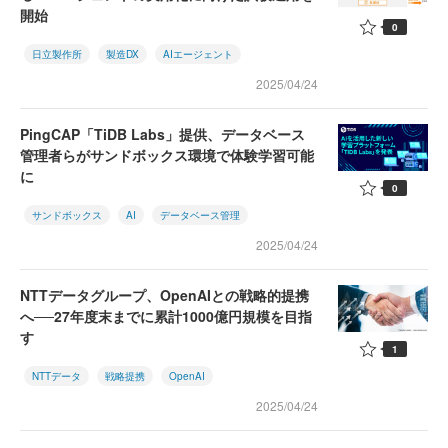
開始
0
日立製作所
製造DX
AIエージェント
2025/04/24
PingCAP「TiDB Labs」提供、データベース
管理者らがサンドボックス環境で体験学習可能
に
0
サンドボックス
AI
データベース管理
2025/04/24
NTTデータグループ、OpenAIとの戦略的提携
へ──27年度末までに累計1000億円規模を目指
す
1
NTTデータ
戦略提携
OpenAI
2025/04/24