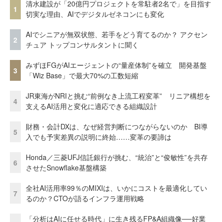
清水建設が「20億円プロジェクトを常駐者2名で」を目指す
1
切実な理由、AIでデジタルゼネコンにも変化
AIでシニアが無双状態、若手をどう育てるのか？ アクセン
2
チュア トップコンサルタントに聞く
みずほFGがAIエージェントの“量産体制”を確立 開発基盤
3
「Wiz Base」で最大70%の工数短縮
JR東海がNRIと挑む“前例なき上流工程変革” リニア構想を
4
支えるAI活用と変化に適応できる組織設計
財務・会計DXは、なぜ経営判断につながらないのか BI導
5
入でも予実差異の説明に終始……変革の要諦は
Honda／三菱UFJ信託銀行が挑む、“統治”と“俊敏性”を共存
6
させたSnowflake基盤構築
全社AI活用率99％のMIXIは、いかにコストを最適化してい
7
るのか？CTOが語るインフラ運用戦略
「分析はAIに任せる時代」に生き残るFP&A組織像──好業