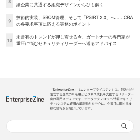
8
績企業に共通する組織デザインからひも解く
技術的実装、SBOM管理、そして「PSIRT 2.0」へ……CRA
9
の各要求事項に応える実務のポイント
未曾有のトレンドが押し寄せる今、ガートナーの専門家が
10
重圧に悩むセキュリティリーダーへ送るアドバイス
「EnterpriseZine」（エンタープライズジン）は、翔泳社が
運営する企業のIT活用とビジネス成長を支援するITリーダー
向け専門メディアです。データテクノロジー/情報セキュリ
ティ/システム運用の最新動向を中心に、企業ITに関する多
様な情報をお届けしています。