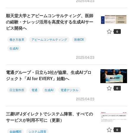
2025/04/23
順天堂大学とアビームコンサルティング、医師
の経験・ナレッジ活用を高度化する生成AIサー
ビス開発へ
0
働き方改革
アビームコンサルティング
医療DX
生成AI
2025/04/23
電通グループ・日立ら3社が協業、生成AIプロ
ジェクト「AI for EVERY」始動へ
0
日立製作所
電通
生成AI
電通デジタル
2025/04/23
三菱UFJダイレクトでシステム障害、すべての
サービスが利用不可に（更新）
0
金融機関
システム障害