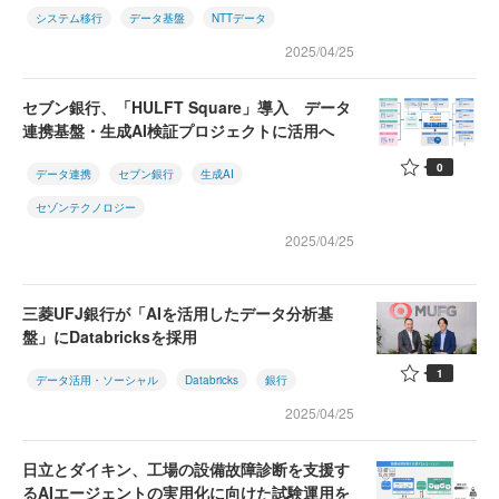
システム移行
データ基盤
NTTデータ
2025/04/25
セブン銀行、「HULFT Square」導入 データ
連携基盤・生成AI検証プロジェクトに活用へ
0
データ連携
セブン銀行
生成AI
セゾンテクノロジー
2025/04/25
三菱UFJ銀行が「AIを活用したデータ分析基
盤」にDatabricksを採用
1
データ活用・ソーシャル
Databricks
銀行
2025/04/25
日立とダイキン、工場の設備故障診断を支援す
るAIエージェントの実用化に向けた試験運用を