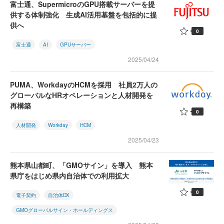
富士通、SupermicroのGPU搭載サーバーを提
供する体制強化 生成AI活用基盤を包括的に提
供へ
0
富士通
AI
GPUサーバー
2025/04/24
PUMA、WorkdayのHCMを採用 社員2万人の
グローバルなHRオペレーションと人材開発を
再構築
0
人材開発
Workday
HCM
2025/04/23
熊本県山都町、「GMOサイン」を導入 熊本
県庁をはじめ県内自治体での利用拡大
0
電子契約
自治体DX
GMOグローバルサイン・ホールディングス