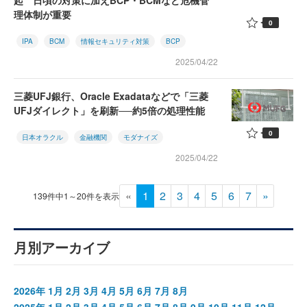
起 日頃の対策に加えBCP・BCMなど危機管
理体制が重要
0
IPA
BCM
情報セキュリティ対策
BCP
2025/04/22
三菱UFJ銀行、Oracle Exadataなどで「三菱
UFJダイレクト」を刷新──約5倍の処理性能
0
日本オラクル
金融機関
モダナイズ
2025/04/22
«
1
2
3
4
5
6
7
»
139件中1～20件を表示
月別アーカイブ
2026年
1月
2月
3月
4月
5月
6月
7月
8月
2025年
1月
2月
3月
4月
5月
6月
7月
8月
9月
10月
11月
12月