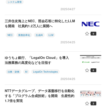
システム障害
2025/04/27
三井住友海上とNEC、照会応答に特化したLLM
を開発 社員約1.2万人に展開へ
0
NEC
業務効率化
生成AI
LLM
2025/04/25
ゆうちょ銀行、「LegalOn Cloud」を導入
法務業務の高度化などを目指す
0
法務・財務
AI
LegalOn Technologies
2025/04/25
NTTデータグループ、データ基盤移行を自動化
する「プログラム合成技術」を開発 生産性約
1.7倍を実現
2