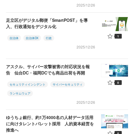
2025/12/26
足立区がデジタル郵便「SmartPOST」を導
入、行政通知をデジタル化
1
自治体
自治体DX
行政
2025/12/26
アスクル、サイバー攻撃被害の対応状況を報
告 仙台DC・福岡DCでも商品出荷を再開
0
セキュリティインシデント
サイバーセキュリティ
ランサムウェア
2025/12/26
ゆうちょ銀行、約1万4000名の人材データ活用
に向けタレントパレット採用 人的資本経営を
推進へ
0