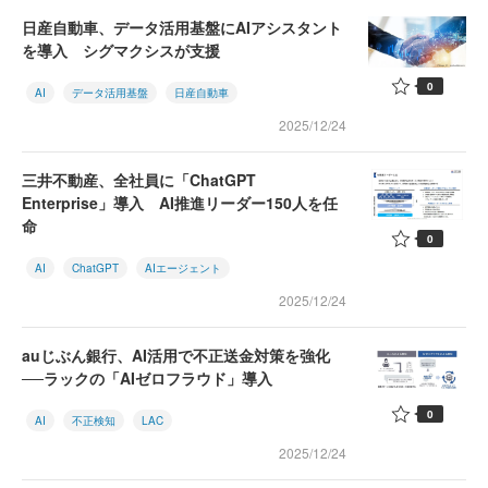
日産自動車、データ活用基盤にAIアシスタント
を導入 シグマクシスが支援
0
AI
データ活用基盤
日産自動車
2025/12/24
三井不動産、全社員に「ChatGPT
Enterprise」導入 AI推進リーダー150人を任
命
0
AI
ChatGPT
AIエージェント
2025/12/24
auじぶん銀行、AI活用で不正送金対策を強化
──ラックの「AIゼロフラウド」導入
0
AI
不正検知
LAC
2025/12/24