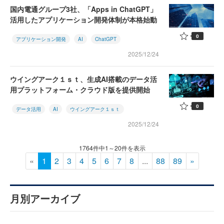
国内電通グループ3社、「Apps in ChatGPT」
活用したアプリケーション開発体制が本格始動
0
アプリケーション開発
AI
ChatGPT
2025/12/24
ウイングアーク１ｓｔ、生成AI搭載のデータ活
用プラットフォーム・クラウド版を提供開始
0
データ活用
AI
ウイングアーク１ｓｔ
2025/12/24
1764件中1～20件を表示
«
1
2
3
4
5
6
7
8
...
88
89
»
月別アーカイブ