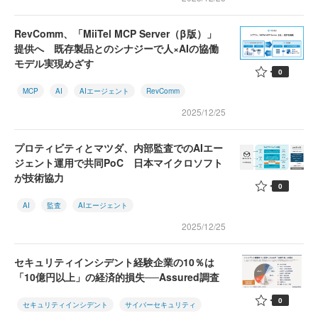
RevComm、「MiiTel MCP Server（β版）」
提供へ 既存製品とのシナジーで人×AIの協働
モデル実現めざす
0
MCP
AI
AIエージェント
RevComm
2025/12/25
プロティビティとマツダ、内部監査でのAIエー
ジェント運用で共同PoC 日本マイクロソフト
が技術協力
0
AI
監査
AIエージェント
2025/12/25
セキュリティインシデント経験企業の10％は
「10億円以上」の経済的損失──Assured調査
0
セキュリティインシデント
サイバーセキュリティ