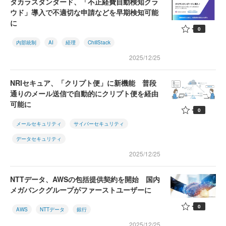
タカラスタンダード、「不正経費自動検知クラ
ウド」導入で不適切な申請などを早期検知可能
に
0
内部統制
AI
経理
ChillStack
2025/12/25
NRIセキュア、「クリプト便」に新機能 普段
通りのメール送信で自動的にクリプト便を経由
可能に
0
メールセキュリティ
サイバーセキュリティ
データセキュリティ
2025/12/25
NTTデータ、AWSの包括提供契約を開始 国内
メガバンクグループがファーストユーザーに
0
AWS
NTTデータ
銀行
2025/12/25