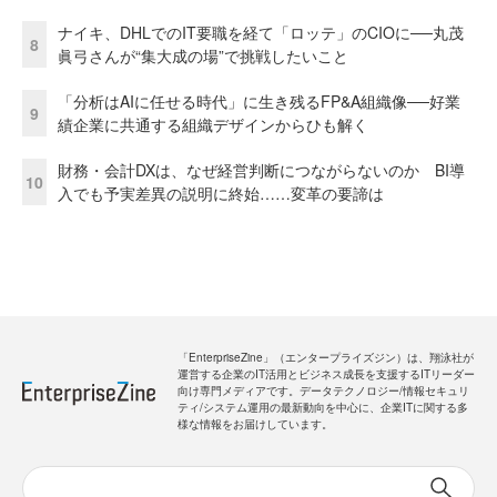
ナイキ、DHLでのIT要職を経て「ロッテ」のCIOに──丸茂
8
眞弓さんが“集大成の場”で挑戦したいこと
「分析はAIに任せる時代」に生き残るFP&A組織像──好業
9
績企業に共通する組織デザインからひも解く
財務・会計DXは、なぜ経営判断につながらないのか BI導
10
入でも予実差異の説明に終始……変革の要諦は
「EnterpriseZine」（エンタープライズジン）は、翔泳社が
運営する企業のIT活用とビジネス成長を支援するITリーダー
向け専門メディアです。データテクノロジー/情報セキュリ
ティ/システム運用の最新動向を中心に、企業ITに関する多
様な情報をお届けしています。