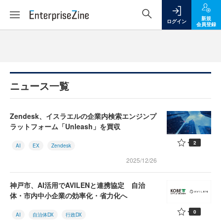
新規
ログイン
会員登録
ニュース一覧
Zendesk、イスラエルの企業内検索エンジンプ
ラットフォーム「Unleash」を買収
2
AI
EX
Zendesk
2025/12/26
神戸市、AI活用でAVILENと連携協定 自治
体・市内中小企業の効率化・省力化へ
0
AI
自治体DX
行政DX