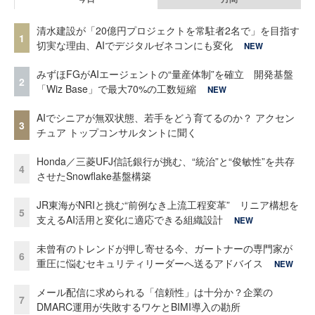
清水建設が「20億円プロジェクトを常駐者2名で」を目指す
1
切実な理由、AIでデジタルゼネコンにも変化
NEW
みずほFGがAIエージェントの“量産体制”を確立 開発基盤
2
「Wiz Base」で最大70%の工数短縮
NEW
AIでシニアが無双状態、若手をどう育てるのか？ アクセン
3
チュア トップコンサルタントに聞く
Honda／三菱UFJ信託銀行が挑む、“統治”と“俊敏性”を共存
4
させたSnowflake基盤構築
JR東海がNRIと挑む“前例なき上流工程変革” リニア構想を
5
支えるAI活用と変化に適応できる組織設計
NEW
未曾有のトレンドが押し寄せる今、ガートナーの専門家が
6
重圧に悩むセキュリティリーダーへ送るアドバイス
NEW
メール配信に求められる「信頼性」は十分か？企業の
7
DMARC運用が失敗するワケとBIMI導入の勘所