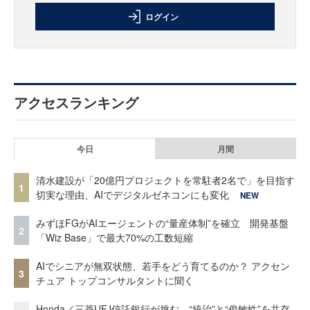
ログイン
アクセスランキング
今日
月間
清水建設が「20億円プロジェクトを常駐者2名で」を目指す
1
切実な理由、AIでデジタルゼネコンにも変化
NEW
みずほFGがAIエージェントの“量産体制”を確立 開発基盤
2
「Wiz Base」で最大70%の工数短縮
AIでシニアが無双状態、若手をどう育てるのか？ アクセン
3
チュア トップコンサルタントに聞く
Honda／三菱UFJ信託銀行が挑む、“統治”と“俊敏性”を共存