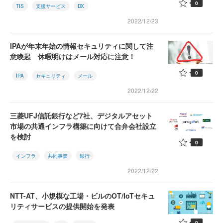
0
TIS
支援サービス
DX
2022/12/23
IPAが年末年始の情報セキュリティに関して注
意喚起 休暇明けはメール対応に注意！
0
IPA
セキュリティ
メール
2022/12/22
三菱UFJ信託銀行など7社、デジタルアセット
市場の共通インフラ構築に向けて合弁会社設立
を検討
0
インフラ
共同事業
銀行
2022/12/22
NTT-AT、小規模な工場・ビルのOT/IoTセキュ
リティサービスの提供開始を発表
0