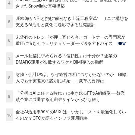
4
させたSnowflake基盤構築
JR東海がNRIと挑む“前例なき上流工程変革” リニア構想を
5
支えるAI活用と変化に適応できる組織設計
未曾有のトレンドが押し寄せる今、ガートナーの専門家が
6
重圧に悩むセキュリティリーダーへ送るアドバイス
NEW
メール配信に求められる「信頼性」は十分か？企業の
7
DMARC運用が失敗するワケとBIMI導入の勘所
財務・会計DXは、なぜ経営判断につながらないのか BI導
8
入でも予実差異の説明に終始……変革の要諦は
「分析はAIに任せる時代」に生き残るFP&A組織像──好業
9
績企業に共通する組織デザインからひも解く
全社AI活用率99％のMIXIは、いかにコストを最適化してい
10
るのか？CTOが語るインフラ運用戦略