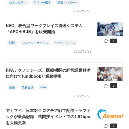
セキュリティ
サイバー犯罪
調査・レポート
2022/12/28
NEC、統合型ワークプレイス管理システム
「ARCHIBUS」を販売開始
0
NEC
マネージドサービス
ワークプレイス
2022/12/28
RPAテクノロジーズ、医療機関の経営課題解消
に向けてfundbookと業務提携
0
医療
業務提携
RPA
2022/12/28
アカマイ、日本対クロアチア戦で配信トラフィ
ックが最高記録 格闘技イベントでの4.5Tbps
を大幅更新
0