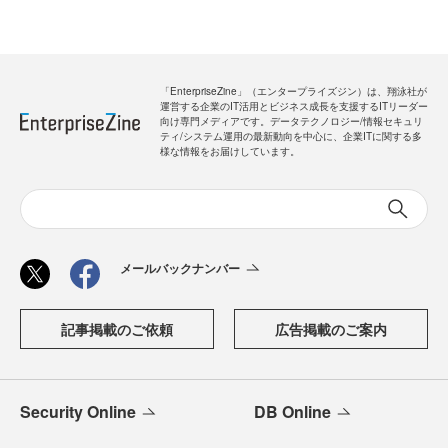
「EnterpriseZine」（エンタープライズジン）は、翔泳社が
運営する企業のIT活用とビジネス成長を支援するITリーダー
向け専門メディアです。データテクノロジー/情報セキュリ
ティ/システム運用の最新動向を中心に、企業ITに関する多
様な情報をお届けしています。
メールバックナンバー
記事掲載のご依頼
広告掲載のご案内
Security Online
DB Online