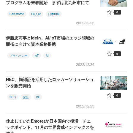
プログラムを来春開始 まずは北九州市にて
0
Salesforce
DX人材
日本IBM
2022/12/26
伊藤忠商事とIdein、AI/IoT市場のエッジ領域の
開拓に向けて資本業務提携
0
プライバシー
IoT
AI
2022/12/26
NEC、顔認証を活用したロッカーソリューショ
ンを販売開始
0
NEC
認証
DX
2022/12/23
休止していたEmotetが日本国内で復活 チェ
ックポイント、11月の世界脅威インデックスを