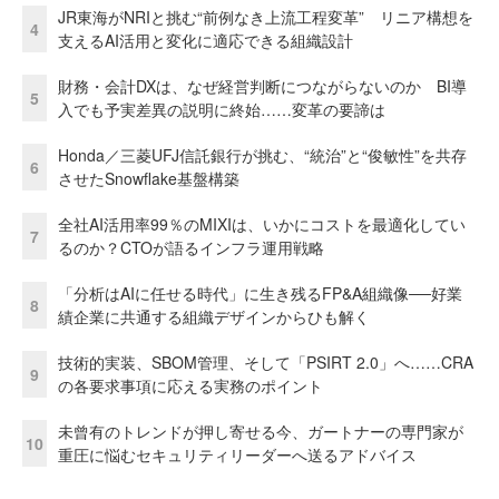
JR東海がNRIと挑む“前例なき上流工程変革” リニア構想を
4
支えるAI活用と変化に適応できる組織設計
財務・会計DXは、なぜ経営判断につながらないのか BI導
5
入でも予実差異の説明に終始……変革の要諦は
Honda／三菱UFJ信託銀行が挑む、“統治”と“俊敏性”を共存
6
させたSnowflake基盤構築
全社AI活用率99％のMIXIは、いかにコストを最適化してい
7
るのか？CTOが語るインフラ運用戦略
「分析はAIに任せる時代」に生き残るFP&A組織像──好業
8
績企業に共通する組織デザインからひも解く
技術的実装、SBOM管理、そして「PSIRT 2.0」へ……CRA
9
の各要求事項に応える実務のポイント
未曾有のトレンドが押し寄せる今、ガートナーの専門家が
10
重圧に悩むセキュリティリーダーへ送るアドバイス