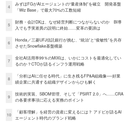
みずほFGがAIエージェントの“量産体制”を確立 開発基盤
4
「Wiz Base」で最大70%の工数短縮
財務・会計DXは、なぜ経営判断につながらないのか BI導
5
入でも予実差異の説明に終始……変革の要諦は
Honda／三菱UFJ信託銀行が挑む、“統治”と“俊敏性”を共存
6
させたSnowflake基盤構築
全社AI活用率99％のMIXIは、いかにコストを最適化してい
7
るのか？CTOが語るインフラ運用戦略
「分析はAIに任せる時代」に生き残るFP&A組織像──好業
8
績企業に共通する組織デザインからひも解く
技術的実装、SBOM管理、そして「PSIRT 2.0」へ……CRA
9
の各要求事項に応える実務のポイント
「顧客理解」を経営の資産に変えるには？ アドビが語るAI
10
エージェント時代のブランド戦略