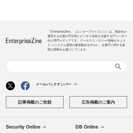
「EnterpriseZine」（エンタープライズジン）は、翔泳社が
運営する企業のIT活用とビジネス成長を支援するITリーダー
向け専門メディアです。データテクノロジー/情報セキュリ
ティ/システム運用の最新動向を中心に、企業ITに関する多
様な情報をお届けしています。
メールバックナンバー
記事掲載のご依頼
広告掲載のご案内
Security Online
DB Online