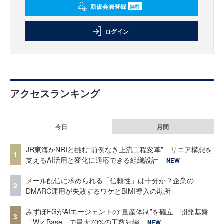
新規会員登録
無料
ログイン
アクセスランキング
今日
月間
JR東海がNRIと挑む“前例なき上流工程変革” リニア構想を
1
支えるAI活用と変化に適応できる組織設計
NEW
メール配信に求められる「信頼性」は十分か？企業の
2
DMARC運用が失敗するワケとBIMI導入の勘所
みずほFGがAIエージェントの“量産体制”を確立 開発基盤
3
「Wiz Base」で最大70%の工数短縮
NEW