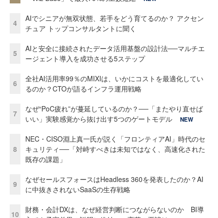
AIでシニアが無双状態、若手をどう育てるのか？ アクセン
4
チュア トップコンサルタントに聞く
AIと安全に接続されたデータ活用基盤の設計法──マルチエ
5
ージェント導入を成功させる5ステップ
全社AI活用率99％のMIXIは、いかにコストを最適化してい
6
るのか？CTOが語るインフラ運用戦略
なぜ“PoC疲れ”が蔓延しているのか？──「またやり直せば
7
いい」実験感覚から抜け出す5つのゲートモデル
NEW
NEC・CISO淵上真一氏が説く「フロンティアAI」時代のセ
8
キュリティ──「対峙すべきは未知ではなく、高速化された
既存の課題」
なぜセールスフォースはHeadless 360を発表したのか？AI
9
に中抜きされないSaaSの生存戦略
財務・会計DXは、なぜ経営判断につながらないのか BI導
10