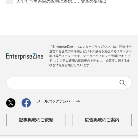
入でも予実差異の説明に終始……変革の要諦は
「EnterpriseZine」（エンタープライズジン）は、翔泳社が
運営する企業のIT活用とビジネス成長を支援するITリーダー
向け専門メディアです。データテクノロジー/情報セキュリ
ティ/システム運用の最新動向を中心に、企業ITに関する多
様な情報をお届けしています。
メールバックナンバー
記事掲載のご依頼
広告掲載のご案内