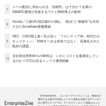
メール配信に求められる「信頼性」は十分か？企業の
7
DMARC運用が失敗するワケとBIMI導入の勘所
Honda／三菱UFJ信託銀行が挑む、“統治”と“俊敏性”を共存
8
させたSnowflake基盤構築
NEC・CISO淵上真一氏が説く「フロンティアAI」時代のセ
9
キュリティ──「対峙すべきは未知ではなく、高速化された
既存の課題」
全社AI活用率99％のMIXIは、いかにコストを最適化してい
10
るのか？CTOが語るインフラ運用戦略
「EnterpriseZine」（エンタープライズジン）は、翔泳社が
運営する企業のIT活用とビジネス成長を支援するITリーダー
向け専門メディアです。データテクノロジー/情報セキュリ