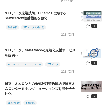
2021/03/31
NTTデータ先端技術、Hinemosにおける
ServiceNow連携機能を強化
0
製品情報
NTTデータ先端技術
2021/03/31
NTTデータ、Salesforceの定着化支援サービス
を提供へ
0
セールスフォース・ドットコム
NTTデータ
2021/03/31
日立、オムロンとの株式譲渡契約締結で日立オ
ムロンターミナルソリューションズを完全子会
社化
1
日立製作所
事業戦略