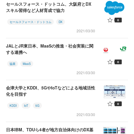
セールスフォース・ドットコム、大阪府とDX
スキル習得など人材育成で協力
0
セールスフォース・ドットコム
DX
2021/03/30
JALとJR東日本、MaaSの推進・社会実装に関
する連携へ
0
協業
MaaS
2021/03/30
会津大学とKDDI、5GやIoTなどによる地域活性
化を目指す
0
KDDI
IoT
5G
2021/03/30
日本IBM、TDUら4者が地方自治体向けのDX基