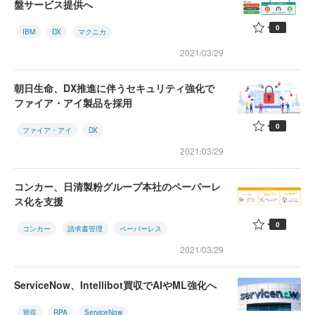
盤サービス提供へ
0
IBM
DX
マクニカ
2021/03/29
朝日生命、DX推進に伴うセキュリティ強化で
ファイア・アイ製品を採用
0
ファイア・アイ
DX
2021/03/29
コンカー、日清製粉グループ本社のペーパーレ
ス化を支援
0
コンカー
請求書管理
ペーパーレス
2021/03/29
ServiceNow、Intellibot買収でAIやML強化へ
買収
RPA
ServiceNow