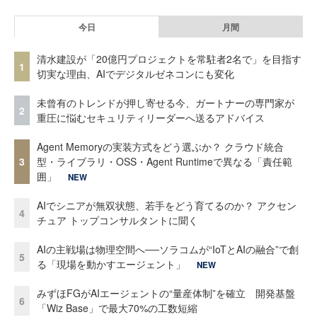
今日
月間
清水建設が「20億円プロジェクトを常駐者2名で」を目指す
1
切実な理由、AIでデジタルゼネコンにも変化
未曾有のトレンドが押し寄せる今、ガートナーの専門家が
2
重圧に悩むセキュリティリーダーへ送るアドバイス
Agent Memoryの実装方式をどう選ぶか？ クラウド統合
3
型・ライブラリ・OSS・Agent Runtimeで異なる「責任範
囲」
NEW
AIでシニアが無双状態、若手をどう育てるのか？ アクセン
4
チュア トップコンサルタントに聞く
AIの主戦場は物理空間へ──ソラコムが“IoTとAIの融合”で創
5
る「現場を動かすエージェント」
NEW
みずほFGがAIエージェントの“量産体制”を確立 開発基盤
6
「Wiz Base」で最大70%の工数短縮