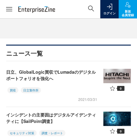
新規
ログイン
会員登録
ニュース一覧
日立、GlobalLogic買収でLumadaのデジタル
ポートフォリオを強化へ
0
買収
日立製作所
2021/03/31
インシデントの主要因はデジタルアイデンティ
ティに【SailPoint調査】
0
セキュリティ対策
調査・レポート