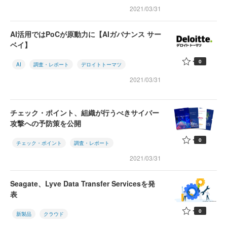
2021/03/31
AI活用ではPoCが原動力に【AIガバナンス サー
ベイ】
0
AI
調査・レポート
デロイトトーマツ
2021/03/31
チェック・ポイント、組織が行うべきサイバー
攻撃への予防策を公開
0
チェック・ポイント
調査・レポート
2021/03/31
Seagate、Lyve Data Transfer Servicesを発
表
0
新製品
クラウド