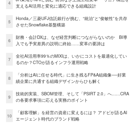
4
支えるAI活用と変化に適応できる組織設計
Honda／三菱UFJ信託銀行が挑む、“統治”と“俊敏性”を共存
5
させたSnowflake基盤構築
財務・会計DXは、なぜ経営判断につながらないのか BI導
6
入でも予実差異の説明に終始……変革の要諦は
全社AI活用率99％のMIXIは、いかにコストを最適化してい
7
るのか？CTOが語るインフラ運用戦略
「分析はAIに任せる時代」に生き残るFP&A組織像──好業
8
績企業に共通する組織デザインからひも解く
技術的実装、SBOM管理、そして「PSIRT 2.0」へ……CRA
9
の各要求事項に応える実務のポイント
「顧客理解」を経営の資産に変えるには？ アドビが語るAI
10
エージェント時代のブランド戦略