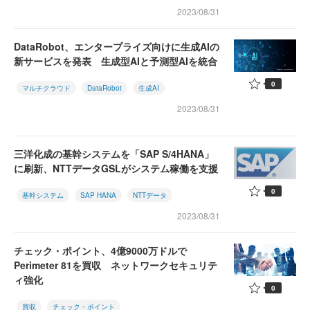
2023/08/31
DataRobot、エンタープライズ向けに生成AIの
新サービスを発表 生成型AIと予測型AIを統合
0
マルチクラウド
DataRobot
生成AI
2023/08/31
三洋化成の基幹システムを「SAP S/4HANA」
に刷新、NTTデータGSLがシステム稼働を支援
0
基幹システム
SAP HANA
NTTデータ
2023/08/31
チェック・ポイント、4億9000万ドルで
Perimeter 81を買収 ネットワークセキュリテ
ィ強化
0
買収
チェック・ポイント