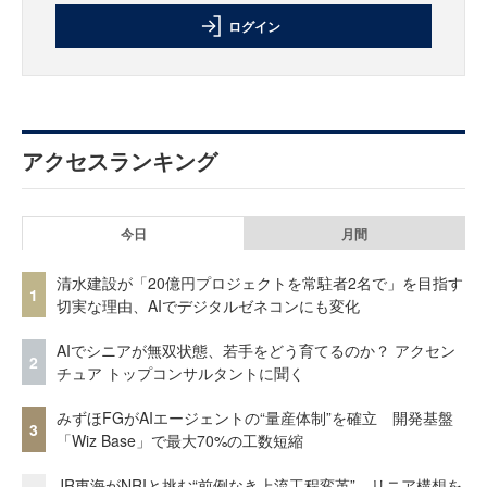
ログイン
アクセスランキング
今日
月間
清水建設が「20億円プロジェクトを常駐者2名で」を目指す
1
切実な理由、AIでデジタルゼネコンにも変化
AIでシニアが無双状態、若手をどう育てるのか？ アクセン
2
チュア トップコンサルタントに聞く
みずほFGがAIエージェントの“量産体制”を確立 開発基盤
3
「Wiz Base」で最大70%の工数短縮
JR東海がNRIと挑む“前例なき上流工程変革” リニア構想を