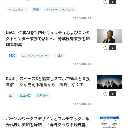
0
セキュリティ
医療
サイバーインシデント
2023/08/30
NEC、生成AIを社内セキュリティおよびコンタ
クトセンター業務で活用へ 脅威検知業務を約
80%削減
2
NEC
コンタクトセンター
生成AI
2023/08/30
KDDI、スペースXと協業しスマホで衛星と直接
通信──空が見える場所から「圏外」なくす
0
au
SpaceX
衛星通信
2023/08/30
パーソルワークスデザインとマルチブック、販
売代理店契約を締結 「海外クラウド経理部」