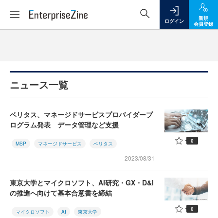
新規
ログイン
会員登録
ニュース一覧
ベリタス、マネージドサービスプロバイダープ
ログラム発表 データ管理など支援
0
MSP
マネージドサービス
ベリタス
2023/08/31
東京大学とマイクロソフト、AI研究・GX・D&I
の推進へ向けて基本合意書を締結
0
マイクロソフト
AI
東京大学