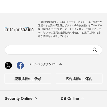
「EnterpriseZine」（エンタープライズジン）は、翔泳社が
運営する企業のIT活用とビジネス成長を支援するITリーダー
向け専門メディアです。データテクノロジー/情報セキュリ
ティ/システム運用の最新動向を中心に、企業ITに関する多
様な情報をお届けしています。
メールバックナンバー
記事掲載のご依頼
広告掲載のご案内
Security Online
DB Online