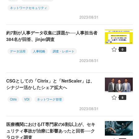
ネットワークセキュリティ
2023/08/31
約7割が人事データ収集に課題か──人事担当者
384名が回答、jinjer調査
0
データ活用
人事戦略
調査・レポート
2023/08/31
CSGとしての「Citrix」と「NetScaler」は、
シナジー活かしたシェア拡大へ
8
Citrix
VDI
ネットワーク管理
2023/08/31
医療機関におけるIT専門家の6割以上が、セキ
ュリティ事故が治療に影響あったと回答──ク
ラロティ調査