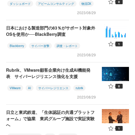
0
ダッシュボード
アビームコンサルティング
物流DX
2023/08/29
日本における製造部門の83％がサポート対象外
OSを使用か──BlackBerry調査
1
Blackberry
サイバー攻撃
調査・レポート
2023/08/29
Rubrik、VMware顧客企業向け生成AI機能発
表 サイバーレジリエンス強化を支援
0
VMware
AI
サイバーレジリエンス
rubrik
2023/08/29
日立と東武鉄道、「生体認証の共通プラットフ
ォーム」で協業 東武グループ施設で実証実験
へ
1