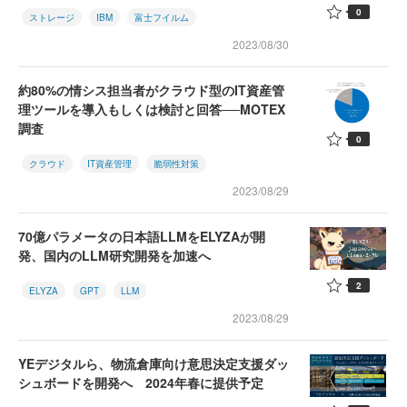
0
ストレージ
IBM
富士フイルム
2023/08/30
約80%の情シス担当者がクラウド型のIT資産管
理ツールを導入もしくは検討と回答──MOTEX
調査
0
クラウド
IT資産管理
脆弱性対策
2023/08/29
70億パラメータの日本語LLMをELYZAが開
発、国内のLLM研究開発を加速へ
2
ELYZA
GPT
LLM
2023/08/29
YEデジタルら、物流倉庫向け意思決定支援ダッ
シュボードを開発へ 2024年春に提供予定