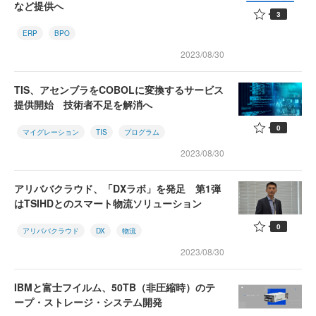
など提供へ
3
ERP
BPO
2023/08/30
TIS、アセンブラをCOBOLに変換するサービス
提供開始 技術者不足を解消へ
0
マイグレーション
TIS
プログラム
2023/08/30
アリババクラウド、「DXラボ」を発足 第1弾
はTSIHDとのスマート物流ソリューション
0
アリババクラウド
DX
物流
2023/08/30
IBMと富士フイルム、50TB（非圧縮時）のテ
ープ・ストレージ・システム開発