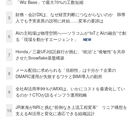
「Wiz Base」で最大70%の工数短縮
財務・会計DXは、なぜ経営判断につながらないのか BI導
5
入でも予実差異の説明に終始……変革の要諦は
AIの主戦場は物理空間へ──ソラコムが“IoTとAIの融合”で創
6
る「現場を動かすエージェント」
NEW
Honda／三菱UFJ信託銀行が挑む、“統治”と“俊敏性”を共存
7
させたSnowflake基盤構築
メール配信に求められる「信頼性」は十分か？企業の
8
DMARC運用が失敗するワケとBIMI導入の勘所
全社AI活用率99％のMIXIは、いかにコストを最適化してい
9
るのか？CTOが語るインフラ運用戦略
JR東海がNRIと挑む“前例なき上流工程変革” リニア構想を
10
支えるAI活用と変化に適応できる組織設計