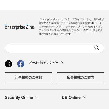
「EnterpriseZine」（エンタープライズジン）は、翔泳社が
運営する企業のIT活用とビジネス成長を支援するITリーダー
向け専門メディアです。データテクノロジー/情報セキュリ
ティ/システム運用の最新動向を中心に、企業ITに関する多
様な情報をお届けしています。
メールバックナンバー
記事掲載のご依頼
広告掲載のご案内
Security Online
DB Online