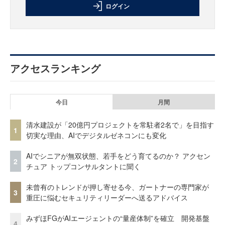
ログイン
アクセスランキング
今日
月間
清水建設が「20億円プロジェクトを常駐者2名で」を目指す
1
切実な理由、AIでデジタルゼネコンにも変化
AIでシニアが無双状態、若手をどう育てるのか？ アクセン
2
チュア トップコンサルタントに聞く
未曾有のトレンドが押し寄せる今、ガートナーの専門家が
3
重圧に悩むセキュリティリーダーへ送るアドバイス
みずほFGがAIエージェントの“量産体制”を確立 開発基盤
4