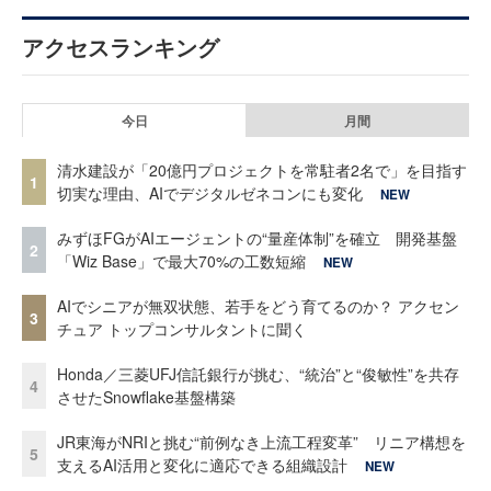
アクセスランキング
今日
月間
清水建設が「20億円プロジェクトを常駐者2名で」を目指す
1
切実な理由、AIでデジタルゼネコンにも変化
NEW
みずほFGがAIエージェントの“量産体制”を確立 開発基盤
2
「Wiz Base」で最大70%の工数短縮
NEW
AIでシニアが無双状態、若手をどう育てるのか？ アクセン
3
チュア トップコンサルタントに聞く
Honda／三菱UFJ信託銀行が挑む、“統治”と“俊敏性”を共存
4
させたSnowflake基盤構築
JR東海がNRIと挑む“前例なき上流工程変革” リニア構想を
5
支えるAI活用と変化に適応できる組織設計
NEW