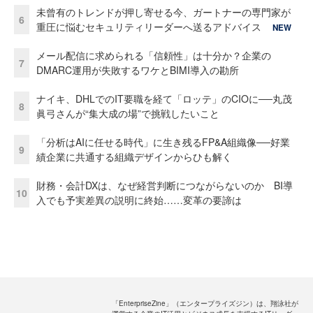
未曾有のトレンドが押し寄せる今、ガートナーの専門家が
6
重圧に悩むセキュリティリーダーへ送るアドバイス
NEW
メール配信に求められる「信頼性」は十分か？企業の
7
DMARC運用が失敗するワケとBIMI導入の勘所
ナイキ、DHLでのIT要職を経て「ロッテ」のCIOに──丸茂
8
眞弓さんが“集大成の場”で挑戦したいこと
「分析はAIに任せる時代」に生き残るFP&A組織像──好業
9
績企業に共通する組織デザインからひも解く
財務・会計DXは、なぜ経営判断につながらないのか BI導
10
入でも予実差異の説明に終始……変革の要諦は
「EnterpriseZine」（エンタープライズジン）は、翔泳社が