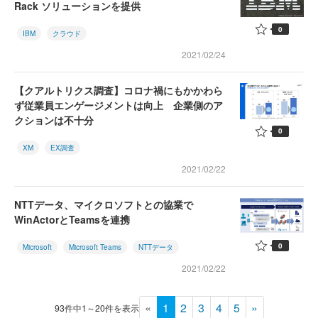
Rack ソリューションを提供
0
IBM
クラウド
2021/02/24
【クアルトリクス調査】コロナ禍にもかかわら
ず従業員エンゲージメントは向上 企業側のア
クションは不十分
0
XM
EX調査
2021/02/22
NTTデータ、マイクロソフトとの協業で
WinActorとTeamsを連携
0
Microsoft
Microsoft Teams
NTTデータ
2021/02/22
«
1
2
3
4
5
»
93件中1～20件を表示