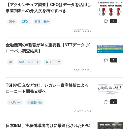
【アクセンチュア調査】CFOはデータを活用し
事業判断への介入度を増やすべき
0
調査
CFO
経理・財務
2021/02/25
金融機関の8割強がAIを重要視【NTTデータ グ
ローバル調査結果】
0
AI
調査・レポート
NTTデータ
2021/02/24
TSHや日立など3社、レガシー資産解析による
ローコード開発支援へ
0
レガシー
日立製作所
2021/02/24
日本IBM、実稼働環境向けに最適化されたPPC