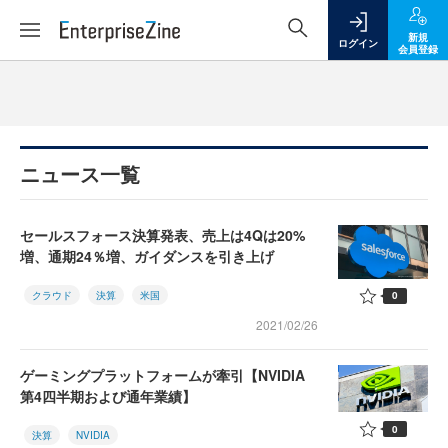
新規
ログイン
会員登録
ニュース一覧
セールスフォース決算発表、売上は4Qは20%
増、通期24％増、ガイダンスを引き上げ
クラウド
決算
米国
0
2021/02/26
ゲーミングプラットフォームが牽引【NVIDIA
第4四半期および通年業績】
0
決算
NVIDIA