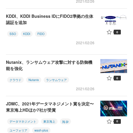
2021/02/26
KDDI、KDDI Business IDにFIDO2準拠の生体
認証を追加
0
SSO
KDDI
FIDO
2021/02/26
Nutanix、ランサムウェア攻撃に対する防御機
能を強化
0
クラウド
Nutanix
ランサムウェア
2021/02/26
JDMC、2021年データマネジメント賞を決定〜
東京海上HDほか7社が受賞
0
データマネジメント
東京海上
jig.jp
ユーフォリア
wash-plus