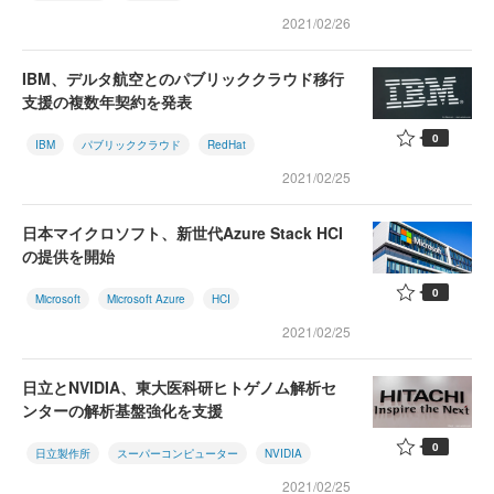
2021/02/26
IBM、デルタ航空とのパブリッククラウド移行
支援の複数年契約を発表
0
IBM
パブリッククラウド
RedHat
2021/02/25
日本マイクロソフト、新世代Azure Stack HCI
の提供を開始
0
Microsoft
Microsoft Azure
HCI
2021/02/25
日立とNVIDIA、東大医科研ヒトゲノム解析セ
ンターの解析基盤強化を支援
0
日立製作所
スーパーコンピューター
NVIDIA
2021/02/25