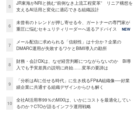
JR東海がNRIと挑む“前例なき上流工程変革” リニア構想を
5
支えるAI活用と変化に適応できる組織設計
未曾有のトレンドが押し寄せる今、ガートナーの専門家が
6
重圧に悩むセキュリティリーダーへ送るアドバイス
NEW
メール配信に求められる「信頼性」は十分か？企業の
7
DMARC運用が失敗するワケとBIMI導入の勘所
財務・会計DXは、なぜ経営判断につながらないのか BI導
8
入でも予実差異の説明に終始……変革の要諦は
「分析はAIに任せる時代」に生き残るFP&A組織像──好業
9
績企業に共通する組織デザインからひも解く
全社AI活用率99％のMIXIは、いかにコストを最適化してい
10
るのか？CTOが語るインフラ運用戦略