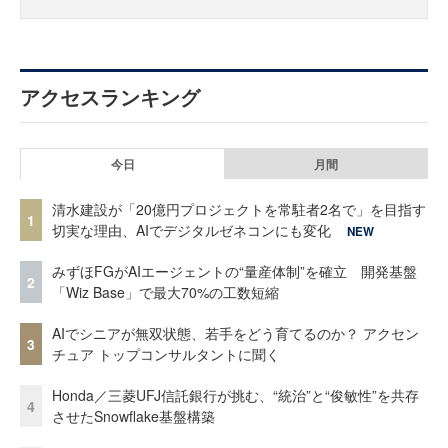
アクセスランキング
今日
月間
清水建設が「20億円プロジェクトを常駐者2名で」を目指す
1
切実な理由、AIでデジタルゼネコンにも変化
NEW
みずほFGがAIエージェントの“量産体制”を確立 開発基盤
2
「Wiz Base」で最大70%の工数短縮
AIでシニアが無双状態、若手をどう育てるのか？ アクセン
3
チュア トップコンサルタントに聞く
Honda／三菱UFJ信託銀行が挑む、“統治”と“俊敏性”を共存
4
させたSnowflake基盤構築