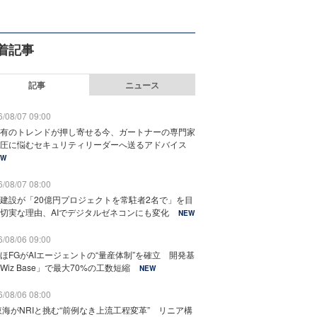
着記事
記事
ニュース
/08/07 09:00
有のトレンドが押し寄せる今、ガートナーの専門家
圧に悩むセキュリティリーダーへ送るアドバイス
EW
/08/07 08:00
建設が「20億円プロジェクトを常駐者2名で」を目
切実な理由、AIでデジタルゼネコンにも変化
NEW
/08/06 09:00
ほFGがAIエージェントの“量産体制”を確立 開発基
Wiz Base」で最大70%の工数短縮
NEW
/08/06 08:00
東海がNRIと挑む“前例なき上流工程変革” リニア構