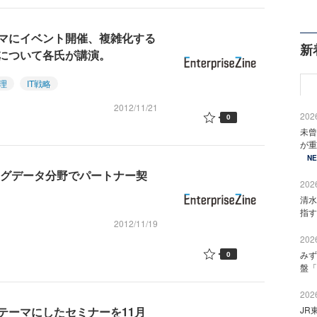
マにイベント開催、複雑化する
新
について各氏が講演。
理
IT戦略
2012/11/21
2026
0
未曾
が重
N
ッグデータ分野でパートナー契
2026
清水
指す
2012/11/19
2026
みず
0
盤「
2026
テーマにしたセミナーを11月
JR