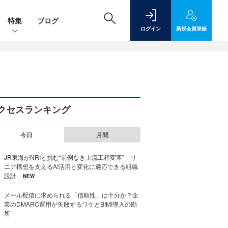
特集
ブログ
ログイン
新規
会員登録
クセスランキング
今日
月間
JR東海がNRIと挑む“前例なき上流工程変革” リ
ニア構想を支えるAI活用と変化に適応できる組織
設計
NEW
メール配信に求められる「信頼性」は十分か？企
業のDMARC運用が失敗するワケとBIMI導入の勘
所