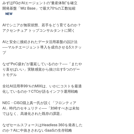
みずほFGがAIエージェントの“量産体制”を確立
開発基盤「Wiz Base」で最大70%の工数短縮
NEW
AIでシニアが無双状態、若手をどう育てるのか？
アクセンチュア トップコンサルタントに聞く
AIと安全に接続されたデータ活用基盤の設計法
──マルチエージェント導入を成功させる5ステッ
プ
なぜ“PoC疲れ”が蔓延しているのか？──「またや
り直せばいい」実験感覚から抜け出す5つのゲー
トモデル
全社AI活用率99％のMIXIは、いかにコストを最適
化しているのか？CTOが語るインフラ運用戦略
NEC・CISO淵上真一氏が説く「フロンティア
AI」時代のセキュリティ──「対峙すべきは未知
ではなく、高速化された既存の課題」
なぜセールスフォースはHeadless 360を発表した
のか？AIに中抜きされないSaaSの生存戦略