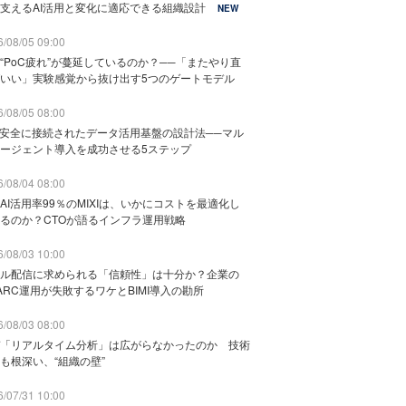
支えるAI活用と変化に適応できる組織設計
NEW
/08/05 09:00
“PoC疲れ”が蔓延しているのか？──「またやり直
いい」実験感覚から抜け出す5つのゲートモデル
/08/05 08:00
と安全に接続されたデータ活用基盤の設計法──マル
ージェント導入を成功させる5ステップ
/08/04 08:00
AI活用率99％のMIXIは、いかにコストを最適化し
るのか？CTOが語るインフラ運用戦略
/08/03 10:00
ル配信に求められる「信頼性」は十分か？企業の
ARC運用が失敗するワケとBIMI導入の勘所
/08/03 08:00
「リアルタイム分析」は広がらなかったのか 技術
も根深い、“組織の壁”
/07/31 10:00