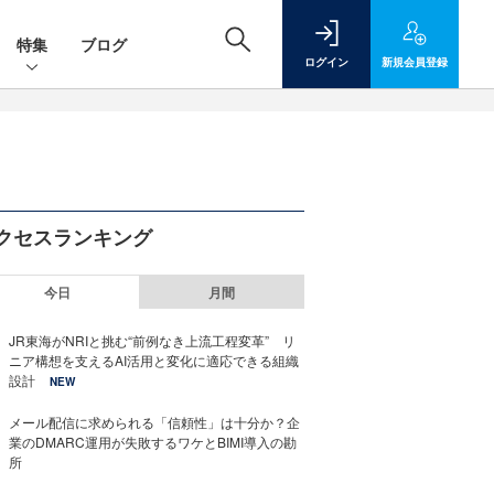
特集
ブログ
ログイン
新規
会員登録
クセスランキング
今日
月間
JR東海がNRIと挑む“前例なき上流工程変革” リ
ニア構想を支えるAI活用と変化に適応できる組織
設計
NEW
メール配信に求められる「信頼性」は十分か？企
業のDMARC運用が失敗するワケとBIMI導入の勘
所