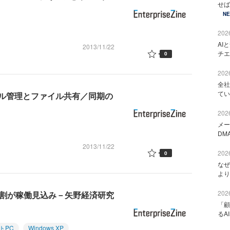
せば
N
2026
AI
2013/11/22
チエ
0
2026
全社
てい
ル管理とファイル共有／同期の
2026
メー
DM
2013/11/22
2026
0
なぜ
より
2026
も約2割が稼働見込み－矢野経済研究
「顧
るA
トPC
Windows XP