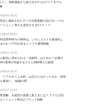
いい」実験感覚から抜け出す5つのゲートモデル
EW
/08/05 08:00
と安全に接続されたデータ活用基盤の設計法──マル
ージェント導入を成功させる5ステップ
/08/04 08:00
AI活用率99％のMIXIは、いかにコストを最適化し
るのか？CTOが語るインフラ運用戦略
/08/03 10:00
ル配信に求められる「信頼性」は十分か？企業の
ARC運用が失敗するワケとBIMI導入の勘所
/08/03 08:00
「リアルタイム分析」は広がらなかったのか 技術
も根深い、“組織の壁”
/07/31 10:00
客理解」を経営の資産に変えるには？ アドビが語
Iエージェント時代のブランド戦略