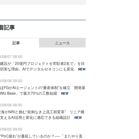
着記事
記事
ニュース
/08/07 08:00
建設が「20億円プロジェクトを常駐者2名で」を目
切実な理由、AIでデジタルゼネコンにも変化
NEW
/08/06 09:00
ほFGがAIエージェントの“量産体制”を確立 開発基
Wiz Base」で最大70%の工数短縮
NEW
/08/06 08:00
東海がNRIと挑む“前例なき上流工程変革” リニア構
支えるAI活用と変化に適応できる組織設計
NEW
/08/05 09:00
“PoC疲れ”が蔓延しているのか？──「またやり直