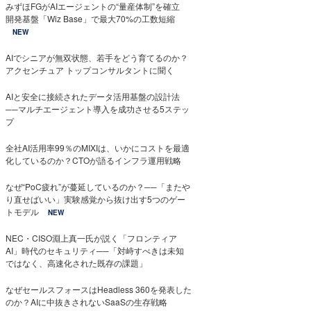
みずほFGがAIエージェントの“量産体制”を確立
開発基盤「Wiz Base」で最大70%の工数短縮
NEW
AIでシニアが無双状態、若手をどう育てるのか？
アクセンチュア トップコンサルタントに聞く
AIと安全に接続されたデータ活用基盤の設計法
──マルチエージェント導入を成功させる5ステッ
プ
全社AI活用率99％のMIXIは、いかにコストを最適
化しているのか？CTOが語るインフラ運用戦略
なぜ“PoC疲れ”が蔓延しているのか？──「またや
り直せばいい」実験感覚から抜け出す5つのゲー
トモデル
NEW
NEC・CISO淵上真一氏が説く「フロンティア
AI」時代のセキュリティ──「対峙すべきは未知
ではなく、高速化された既存の課題」
なぜセールスフォースはHeadless 360を発表した
のか？AIに中抜きされないSaaSの生存戦略