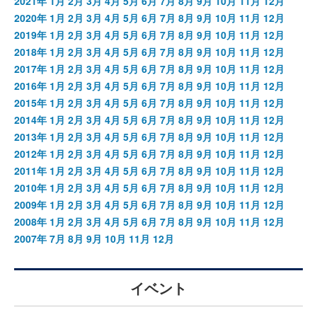
2021年
1月
2月
3月
4月
5月
6月
7月
8月
9月
10月
11月
12月
2020年
1月
2月
3月
4月
5月
6月
7月
8月
9月
10月
11月
12月
2019年
1月
2月
3月
4月
5月
6月
7月
8月
9月
10月
11月
12月
2018年
1月
2月
3月
4月
5月
6月
7月
8月
9月
10月
11月
12月
2017年
1月
2月
3月
4月
5月
6月
7月
8月
9月
10月
11月
12月
2016年
1月
2月
3月
4月
5月
6月
7月
8月
9月
10月
11月
12月
2015年
1月
2月
3月
4月
5月
6月
7月
8月
9月
10月
11月
12月
2014年
1月
2月
3月
4月
5月
6月
7月
8月
9月
10月
11月
12月
2013年
1月
2月
3月
4月
5月
6月
7月
8月
9月
10月
11月
12月
2012年
1月
2月
3月
4月
5月
6月
7月
8月
9月
10月
11月
12月
2011年
1月
2月
3月
4月
5月
6月
7月
8月
9月
10月
11月
12月
2010年
1月
2月
3月
4月
5月
6月
7月
8月
9月
10月
11月
12月
2009年
1月
2月
3月
4月
5月
6月
7月
8月
9月
10月
11月
12月
2008年
1月
2月
3月
4月
5月
6月
7月
8月
9月
10月
11月
12月
2007年
7月
8月
9月
10月
11月
12月
イベント