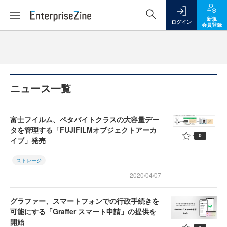
新規
ログイン
会員登録
ニュース一覧
富士フイルム、ペタバイトクラスの大容量デー
タを管理する「FUJIFILMオブジェクトアーカ
0
イブ」発売
ストレージ
2020/04/07
グラファー、スマートフォンでの行政手続きを
可能にする「Graffer スマート申請」の提供を
開始