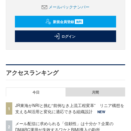
メールバックナンバー
新規会員登録
無料
ログイン
アクセスランキング
今日
月間
JR東海がNRIと挑む“前例なき上流工程変革” リニア構想を
1
支えるAI活用と変化に適応できる組織設計
NEW
メール配信に求められる「信頼性」は十分か？企業の
2
DMARC運用が失敗するワケとBIMI導入の勘所