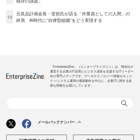
既存の課題」
元良品計画会長・堂前氏が語る「作業員としての人間」の
10
終焉 AI時代に“自律型組織”をどう実現する
「EnterpriseZine」（エンタープライズジン）は、翔泳社が
運営する企業のIT活用とビジネス成長を支援するITリーダー
向け専門メディアです。データテクノロジー/情報セキュリ
ティ/システム運用の最新動向を中心に、企業ITに関する多
様な情報をお届けしています。
メールバックナンバー