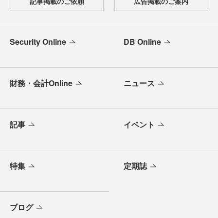
記事掲載のご依頼
広告掲載のご案内
Security Online
DB Online
財務・会計Online
ニュース
記事
イベント
特集
定期誌
ブログ