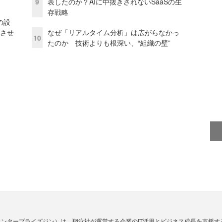
9
表したのか？AIに中抜きされないSaaSの生
存戦略
の設
功させ
なぜ「リアルタイム分析」は広がらなかっ
10
たのか 技術よりも根深い、“組織の壁”
Zine」（エンタープライズジン）は、翔泳社が運営する企業のIT活用とビジネス成長を支