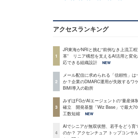
アクセスランキング
JR東海がNRIと挑む“前例なき上流工程
1
革” リニア構想を支えるAI活用と変
応できる組織設計
NEW
メール配信に求められる「信頼性」は
2
か？企業のDMARC運用が失敗するワ
BIMI導入の勘所
みずほFGがAIエージェントの“量産体制
3
確立 開発基盤「Wiz Base」で最大7
工数短縮
NEW
AIでシニアが無双状態、若手をどう育
4
のか？ アクセンチュア トップコンサ