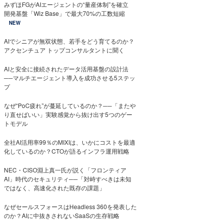
みずほFGがAIエージェントの“量産体制”を確立
開発基盤「Wiz Base」で最大70%の工数短縮
NEW
AIでシニアが無双状態、若手をどう育てるのか？
アクセンチュア トップコンサルタントに聞く
AIと安全に接続されたデータ活用基盤の設計法
──マルチエージェント導入を成功させる5ステッ
プ
なぜ“PoC疲れ”が蔓延しているのか？──「またや
り直せばいい」実験感覚から抜け出す5つのゲー
トモデル
全社AI活用率99％のMIXIは、いかにコストを最適
化しているのか？CTOが語るインフラ運用戦略
NEC・CISO淵上真一氏が説く「フロンティア
AI」時代のセキュリティ──「対峙すべきは未知
ではなく、高速化された既存の課題」
なぜセールスフォースはHeadless 360を発表した
のか？AIに中抜きされないSaaSの生存戦略