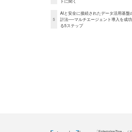
トに聞く
AIと安全に接続されたデータ活用基盤
5
計法──マルチエージェント導入を成
る5ステップ
「Enterprise