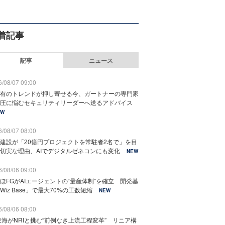
着記事
記事
ニュース
/08/07 09:00
有のトレンドが押し寄せる今、ガートナーの専門家
圧に悩むセキュリティリーダーへ送るアドバイス
EW
/08/07 08:00
建設が「20億円プロジェクトを常駐者2名で」を目
切実な理由、AIでデジタルゼネコンにも変化
NEW
/08/06 09:00
ほFGがAIエージェントの“量産体制”を確立 開発基
Wiz Base」で最大70%の工数短縮
NEW
/08/06 08:00
東海がNRIと挑む“前例なき上流工程変革” リニア構