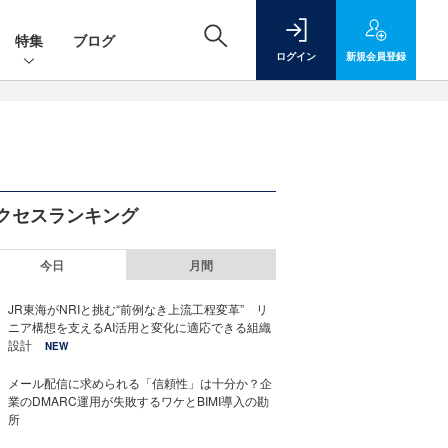
特集
ブログ
ログイン
新規
会員登録
クセスランキング
今日
月間
JR東海がNRIと挑む“前例なき上流工程変革” リ
ニア構想を支えるAI活用と変化に適応できる組織
設計
NEW
メール配信に求められる「信頼性」は十分か？企
業のDMARC運用が失敗するワケとBIMI導入の勘
所