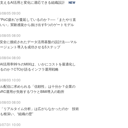
支えるAI活用と変化に適応できる組織設計
NEW
/08/05 09:00
“PoC疲れ”が蔓延しているのか？──「またやり直
いい」実験感覚から抜け出す5つのゲートモデル
/08/05 08:00
と安全に接続されたデータ活用基盤の設計法──マル
ージェント導入を成功させる5ステップ
/08/04 08:00
AI活用率99％のMIXIは、いかにコストを最適化し
るのか？CTOが語るインフラ運用戦略
/08/03 10:00
ル配信に求められる「信頼性」は十分か？企業の
ARC運用が失敗するワケとBIMI導入の勘所
/08/03 08:00
「リアルタイム分析」は広がらなかったのか 技術
も根深い、“組織の壁”
/07/31 10:00