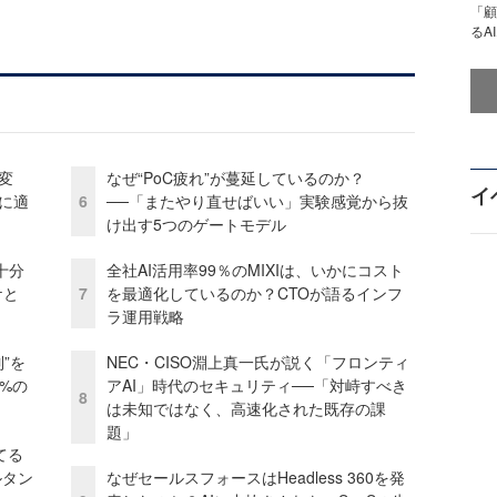
「顧
るA
変
なぜ“PoC疲れ”が蔓延しているのか？
イ
化に適
6
──「またやり直せばいい」実験感覚から抜
け出す5つのゲートモデル
十分
全社AI活用率99％のMIXIは、いかにコスト
ケと
7
を最適化しているのか？CTOが語るインフ
ラ運用戦略
”を
NEC・CISO淵上真一氏が説く「フロンティ
0%の
アAI」時代のセキュリティ──「対峙すべき
8
は未知ではなく、高速化された既存の課
題」
てる
ルタン
なぜセールスフォースはHeadless 360を発