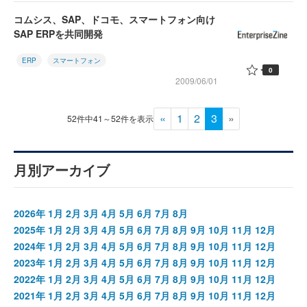
コムシス、SAP、ドコモ、スマートフォン向け
SAP ERPを共同開発
ERP
スマートフォン
0
2009/06/01
«
1
2
3
»
52件中41～52件を表示
月別アーカイブ
2026年
1月
2月
3月
4月
5月
6月
7月
8月
2025年
1月
2月
3月
4月
5月
6月
7月
8月
9月
10月
11月
12月
2024年
1月
2月
3月
4月
5月
6月
7月
8月
9月
10月
11月
12月
2023年
1月
2月
3月
4月
5月
6月
7月
8月
9月
10月
11月
12月
2022年
1月
2月
3月
4月
5月
6月
7月
8月
9月
10月
11月
12月
2021年
1月
2月
3月
4月
5月
6月
7月
8月
9月
10月
11月
12月