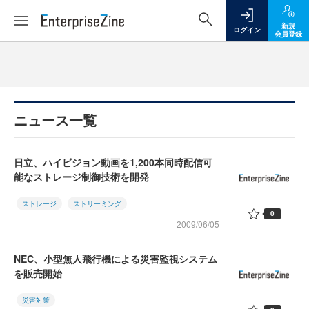
新規
ログイン
会員登録
ニュース一覧
日立、ハイビジョン動画を1,200本同時配信可
能なストレージ制御技術を開発
ストレージ
ストリーミング
0
2009/06/05
NEC、小型無人飛行機による災害監視システム
を販売開始
災害対策