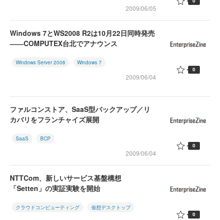
0
2009/06/05
Windows 7とWS2008 R2は10月22日同時発売
――COMPUTEX台北でアナウンス
Windows Server 2008
Windows 7
0
2009/06/04
ファルコンストア、SaaS型バックアップ／リ
カバリをフランチャイズ展開
SaaS
BCP
0
2009/06/04
NTTCom、新しいサービス基盤構想
「Setten」の実証実験を開始
クラウドコンピューティング
仮想デスクトップ
0