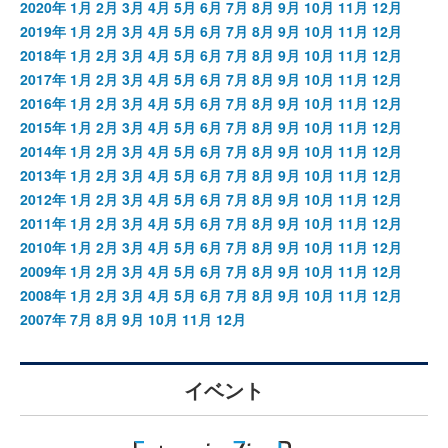
2020年
1月
2月
3月
4月
5月
6月
7月
8月
9月
10月
11月
12月
2019年
1月
2月
3月
4月
5月
6月
7月
8月
9月
10月
11月
12月
2018年
1月
2月
3月
4月
5月
6月
7月
8月
9月
10月
11月
12月
2017年
1月
2月
3月
4月
5月
6月
7月
8月
9月
10月
11月
12月
2016年
1月
2月
3月
4月
5月
6月
7月
8月
9月
10月
11月
12月
2015年
1月
2月
3月
4月
5月
6月
7月
8月
9月
10月
11月
12月
2014年
1月
2月
3月
4月
5月
6月
7月
8月
9月
10月
11月
12月
2013年
1月
2月
3月
4月
5月
6月
7月
8月
9月
10月
11月
12月
2012年
1月
2月
3月
4月
5月
6月
7月
8月
9月
10月
11月
12月
2011年
1月
2月
3月
4月
5月
6月
7月
8月
9月
10月
11月
12月
2010年
1月
2月
3月
4月
5月
6月
7月
8月
9月
10月
11月
12月
2009年
1月
2月
3月
4月
5月
6月
7月
8月
9月
10月
11月
12月
2008年
1月
2月
3月
4月
5月
6月
7月
8月
9月
10月
11月
12月
2007年
7月
8月
9月
10月
11月
12月
イベント