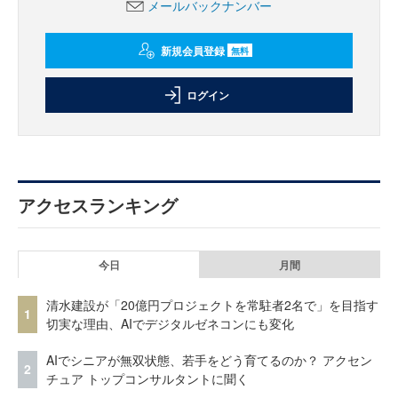
メールバックナンバー
新規会員登録
無料
ログイン
アクセスランキング
今日
月間
清水建設が「20億円プロジェクトを常駐者2名で」を目指す
1
切実な理由、AIでデジタルゼネコンにも変化
AIでシニアが無双状態、若手をどう育てるのか？ アクセン
2
チュア トップコンサルタントに聞く