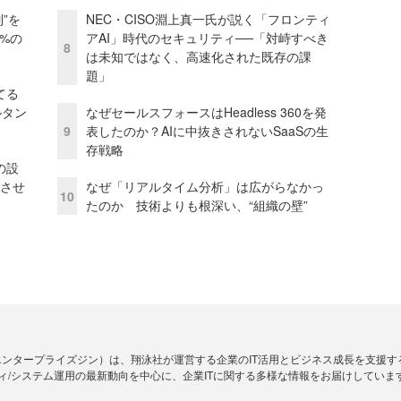
”を
NEC・CISO淵上真一氏が説く「フロンティ
0%の
アAI」時代のセキュリティ──「対峙すべき
8
は未知ではなく、高速化された既存の課
題」
てる
ルタン
なぜセールスフォースはHeadless 360を発
9
表したのか？AIに中抜きされないSaaSの生
存戦略
の設
功させ
なぜ「リアルタイム分析」は広がらなかっ
10
たのか 技術よりも根深い、“組織の壁”
Zine」（エンタープライズジン）は、翔泳社が運営する企業のIT活用とビジネス成長を支
ィ/システム運用の最新動向を中心に、企業ITに関する多様な情報をお届けしていま