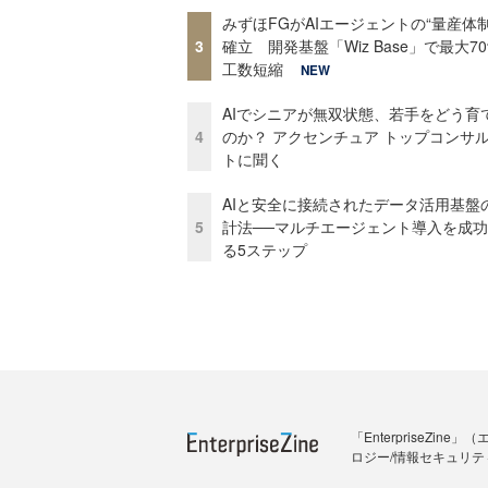
みずほFGがAIエージェントの“量産体制
3
確立 開発基盤「Wiz Base」で最大7
工数短縮
NEW
AIでシニアが無双状態、若手をどう育
4
のか？ アクセンチュア トップコンサ
トに聞く
AIと安全に接続されたデータ活用基盤
5
計法──マルチエージェント導入を成
る5ステップ
「Enterprise
ロジー/情報セキュリテ