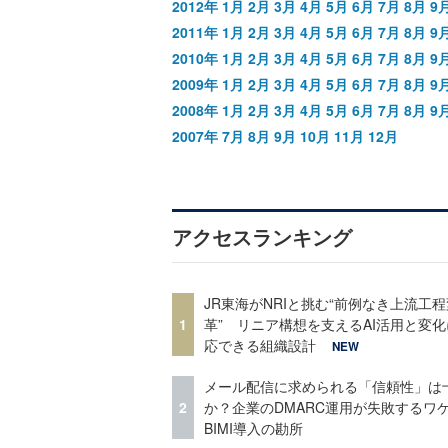
2012年
1月
2月
3月
4月
5月
6月
7月
8月
9
2011年
1月
2月
3月
4月
5月
6月
7月
8月
9
2010年
1月
2月
3月
4月
5月
6月
7月
8月
9
2009年
1月
2月
3月
4月
5月
6月
7月
8月
9
2008年
1月
2月
3月
4月
5月
6月
7月
8月
9
2007年
7月
8月
9月
10月
11月
12月
アクセスランキング
JR東海がNRIと挑む“前例なき上流工程
1
革” リニア構想を支えるAI活用と変
応できる組織設計
NEW
メール配信に求められる「信頼性」は
2
か？企業のDMARC運用が失敗するワ
BIMI導入の勘所