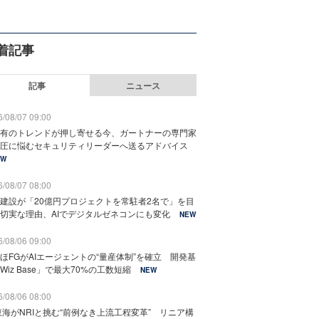
着記事
記事
ニュース
/08/07 09:00
有のトレンドが押し寄せる今、ガートナーの専門家
圧に悩むセキュリティリーダーへ送るアドバイス
EW
/08/07 08:00
建設が「20億円プロジェクトを常駐者2名で」を目
切実な理由、AIでデジタルゼネコンにも変化
NEW
/08/06 09:00
ほFGがAIエージェントの“量産体制”を確立 開発基
Wiz Base」で最大70%の工数短縮
NEW
/08/06 08:00
東海がNRIと挑む“前例なき上流工程変革” リニア構