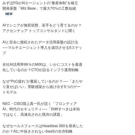
みずほFGがAIエージェントの“量産体制”を確立
開発基盤「Wiz Base」で最大70%の工数短縮
NEW
AIでシニアが無双状態、若手をどう育てるのか？
アクセンチュア トップコンサルタントに聞く
AIと安全に接続されたデータ活用基盤の設計法
──マルチエージェント導入を成功させる5ステッ
プ
全社AI活用率99％のMIXIは、いかにコストを最適
化しているのか？CTOが語るインフラ運用戦略
なぜ“PoC疲れ”が蔓延しているのか？──「またや
り直せばいい」実験感覚から抜け出す5つのゲー
トモデル
NEC・CISO淵上真一氏が説く「フロンティア
AI」時代のセキュリティ──「対峙すべきは未知
ではなく、高速化された既存の課題」
なぜセールスフォースはHeadless 360を発表した
のか？AIに中抜きされないSaaSの生存戦略