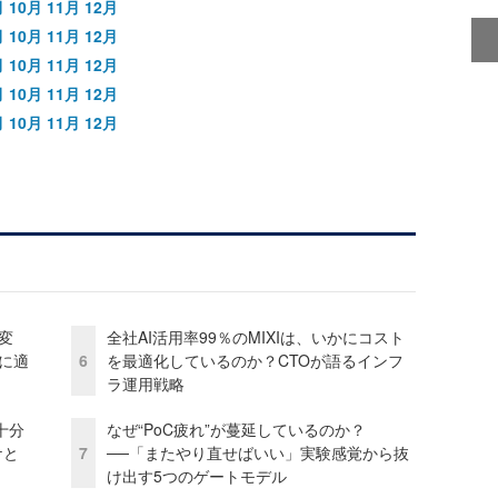
月
10月
11月
12月
月
10月
11月
12月
月
10月
11月
12月
月
10月
11月
12月
月
10月
11月
12月
変
全社AI活用率99％のMIXIは、いかにコスト
化に適
6
を最適化しているのか？CTOが語るインフ
ラ運用戦略
十分
なぜ“PoC疲れ”が蔓延しているのか？
ケと
7
──「またやり直せばいい」実験感覚から抜
け出す5つのゲートモデル