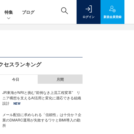
特集
ブログ
ログイン
新規
会員登録
クセスランキング
今日
月間
JR東海がNRIと挑む“前例なき上流工程変革” リ
ニア構想を支えるAI活用と変化に適応できる組織
設計
NEW
メール配信に求められる「信頼性」は十分か？企
業のDMARC運用が失敗するワケとBIMI導入の勘
所