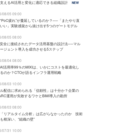
支えるAI活用と変化に適応できる組織設計
NEW
/08/05 09:00
“PoC疲れ”が蔓延しているのか？──「またやり直
いい」実験感覚から抜け出す5つのゲートモデル
/08/05 08:00
と安全に接続されたデータ活用基盤の設計法──マル
ージェント導入を成功させる5ステップ
/08/04 08:00
AI活用率99％のMIXIは、いかにコストを最適化し
るのか？CTOが語るインフラ運用戦略
/08/03 10:00
ル配信に求められる「信頼性」は十分か？企業の
ARC運用が失敗するワケとBIMI導入の勘所
/08/03 08:00
「リアルタイム分析」は広がらなかったのか 技術
も根深い、“組織の壁”
/07/31 10:00