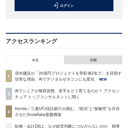
ログイン
アクセスランキング
今日
月間
清水建設が「20億円プロジェクトを常駐者2名で」を目指す
1
切実な理由、AIでデジタルゼネコンにも変化
NEW
AIでシニアが無双状態、若手をどう育てるのか？ アクセン
2
チュア トップコンサルタントに聞く
Honda／三菱UFJ信託銀行が挑む、“統治”と“俊敏性”を共存
3
させたSnowflake基盤構築
財務・会計DXは、なぜ経営判断につながらないのか BI導