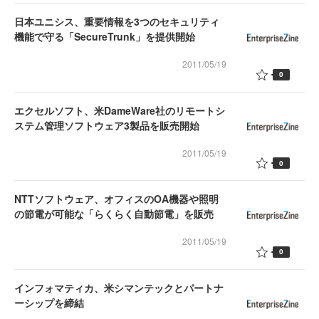
日本ユニシス、重要情報を3つのセキュリティ
機能で守る「SecureTrunk」を提供開始
2011/05/19
0
エクセルソフト、米DameWare社のリモートシ
ステム管理ソフトウェア3製品を販売開始
2011/05/19
0
NTTソフトウェア、オフィスのOA機器や照明
の節電が可能な「らくらく自動節電」を販売
2011/05/19
0
インフォマティカ、米シマンテックとパートナ
ーシップを締結