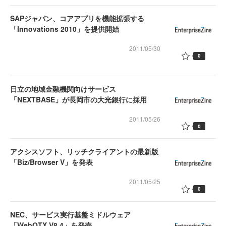
SAPジャパン、コアアプリを機能拡張する
「Innovations 2010」を提供開始
2011/05/30
0
日立の地域金融機関向けサービス
「NEXTBASE」が長岡市の大光銀行に採用
2011/05/26
0
アクシスソフト、リッチクライアントの最新版
「Biz/Browser V」を発表
2011/05/25
0
NEC、サービス実行基盤ミドルウェア
「WebOTX V8.4」を発売