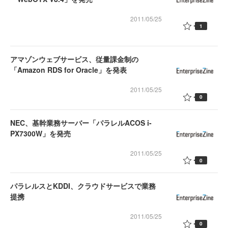
2011/05/25
1
アマゾンウェブサービス、従量課金制の
「Amazon RDS for Oracle」を発表
2011/05/25
0
NEC、基幹業務サーバー「パラレルACOS i-
PX7300W」を発売
2011/05/25
0
パラレルスとKDDI、クラウドサービスで業務
提携
2011/05/25
0