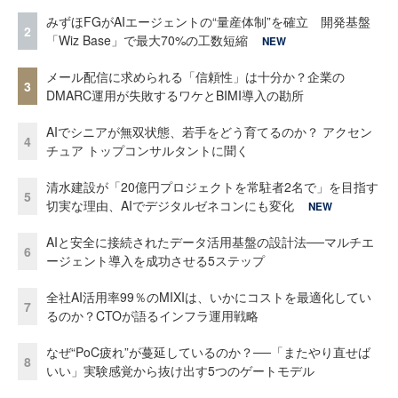
みずほFGがAIエージェントの“量産体制”を確立 開発基盤
2
「Wiz Base」で最大70%の工数短縮
NEW
メール配信に求められる「信頼性」は十分か？企業の
3
DMARC運用が失敗するワケとBIMI導入の勘所
AIでシニアが無双状態、若手をどう育てるのか？ アクセン
4
チュア トップコンサルタントに聞く
清水建設が「20億円プロジェクトを常駐者2名で」を目指す
5
切実な理由、AIでデジタルゼネコンにも変化
NEW
AIと安全に接続されたデータ活用基盤の設計法──マルチエ
6
ージェント導入を成功させる5ステップ
全社AI活用率99％のMIXIは、いかにコストを最適化してい
7
るのか？CTOが語るインフラ運用戦略
なぜ“PoC疲れ”が蔓延しているのか？──「またやり直せば
8
いい」実験感覚から抜け出す5つのゲートモデル