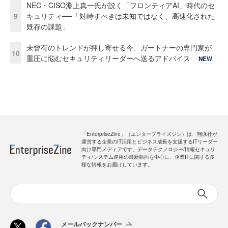
NEC・CISO淵上真一氏が説く「フロンティアAI」時代のセ
9
キュリティ──「対峙すべきは未知ではなく、高速化された
既存の課題」
未曾有のトレンドが押し寄せる今、ガートナーの専門家が
10
重圧に悩むセキュリティリーダーへ送るアドバイス
NEW
「EnterpriseZine」（エンタープライズジン）は、翔泳社が
運営する企業のIT活用とビジネス成長を支援するITリーダー
向け専門メディアです。データテクノロジー/情報セキュリ
ティ/システム運用の最新動向を中心に、企業ITに関する多
様な情報をお届けしています。
メールバックナンバー