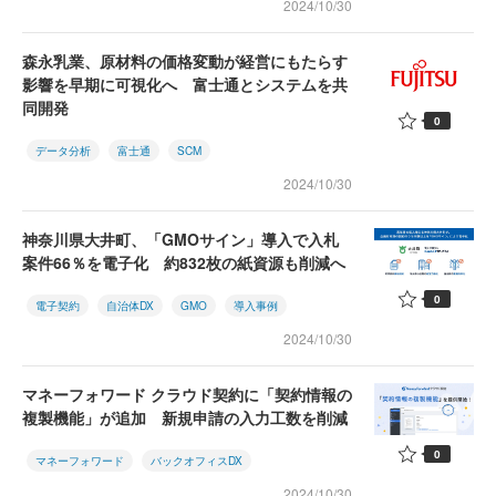
2024/10/30
森永乳業、原材料の価格変動が経営にもたらす
影響を早期に可視化へ 富士通とシステムを共
同開発
0
データ分析
富士通
SCM
2024/10/30
神奈川県大井町、「GMOサイン」導入で入札
案件66％を電子化 約832枚の紙資源も削減へ
0
電子契約
自治体DX
GMO
導入事例
2024/10/30
マネーフォワード クラウド契約に「契約情報の
複製機能」が追加 新規申請の入力工数を削減
0
マネーフォワード
バックオフィスDX
2024/10/30