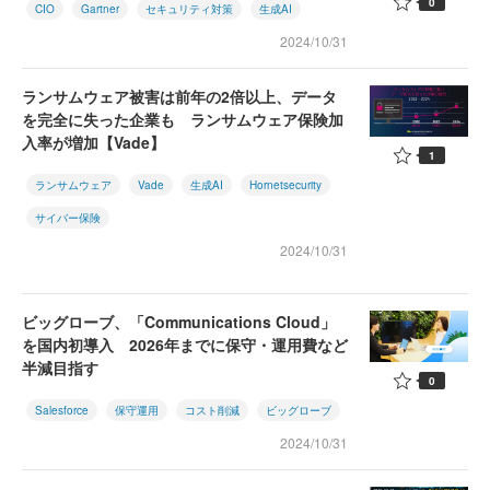
0
CIO
Gartner
セキュリティ対策
生成AI
2024/10/31
ランサムウェア被害は前年の2倍以上、データ
を完全に失った企業も ランサムウェア保険加
入率が増加【Vade】
1
ランサムウェア
Vade
生成AI
Hornetsecurity
サイバー保険
2024/10/31
ビッグローブ、「Communications Cloud」
を国内初導入 2026年までに保守・運用費など
半減目指す
0
Salesforce
保守運用
コスト削減
ビッグローブ
2024/10/31