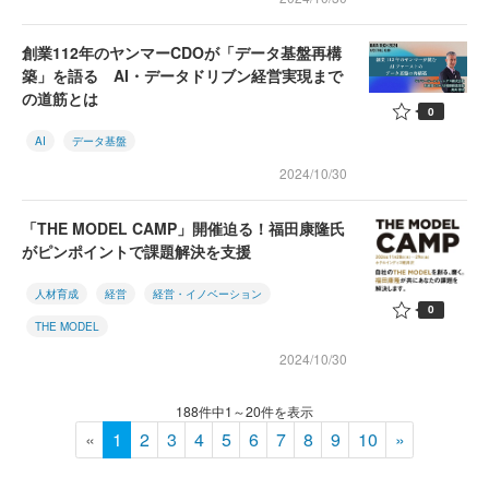
創業112年のヤンマーCDOが「データ基盤再構
築」を語る AI・データドリブン経営実現まで
の道筋とは
0
AI
データ基盤
2024/10/30
「THE MODEL CAMP」開催迫る！福田康隆氏
がピンポイントで課題解決を支援
人材育成
経営
経営・イノベーション
0
THE MODEL
2024/10/30
188件中1～20件を表示
«
1
2
3
4
5
6
7
8
9
10
»