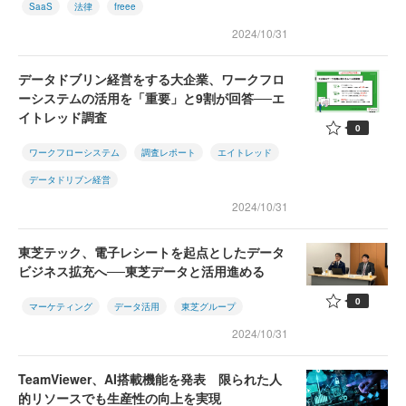
SaaS
法律
freee
2024/10/31
データドブリン経営をする大企業、ワークフロ
ーシステムの活用を「重要」と9割が回答──エ
イトレッド調査
0
ワークフローシステム
調査レポート
エイトレッド
データドリブン経営
2024/10/31
東芝テック、電子レシートを起点としたデータ
ビジネス拡充へ──東芝データと活用進める
0
マーケティング
データ活用
東芝グループ
2024/10/31
TeamViewer、AI搭載機能を発表 限られた人
的リソースでも生産性の向上を実現