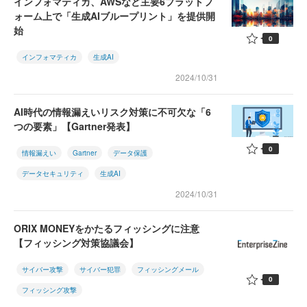
インフォマティカ、AWSなど主要6プラットフ
ォーム上で「生成AIブループリント」を提供開
始
0
インフォマティカ
生成AI
2024/10/31
AI時代の情報漏えいリスク対策に不可欠な「6
つの要素」【Gartner発表】
0
情報漏えい
Gartner
データ保護
データセキュリティ
生成AI
2024/10/31
ORIX MONEYをかたるフィッシングに注意
【フィッシング対策協議会】
サイバー攻撃
サイバー犯罪
フィッシングメール
0
フィッシング攻撃