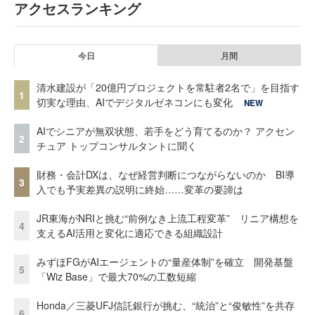
アクセスランキング
今日
月間
清水建設が「20億円プロジェクトを常駐者2名で」を目指す
1
切実な理由、AIでデジタルゼネコンにも変化
NEW
AIでシニアが無双状態、若手をどう育てるのか？ アクセン
2
チュア トップコンサルタントに聞く
財務・会計DXは、なぜ経営判断につながらないのか BI導
3
入でも予実差異の説明に終始……変革の要諦は
JR東海がNRIと挑む“前例なき上流工程変革” リニア構想を
4
支えるAI活用と変化に適応できる組織設計
みずほFGがAIエージェントの“量産体制”を確立 開発基盤
5
「Wiz Base」で最大70%の工数短縮
Honda／三菱UFJ信託銀行が挑む、“統治”と“俊敏性”を共存
6