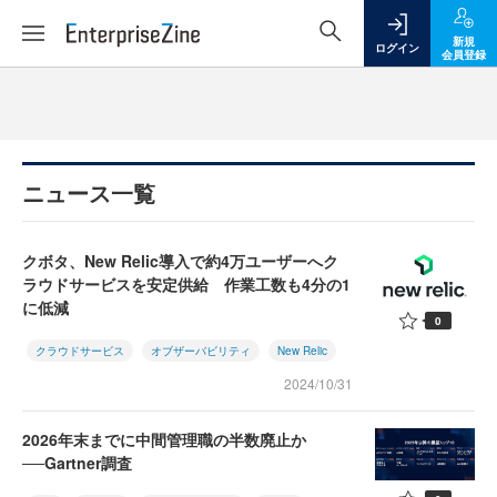
新規
ログイン
会員登録
ニュース一覧
クボタ、New Relic導入で約4万ユーザーへク
ラウドサービスを安定供給 作業工数も4分の1
に低減
0
クラウドサービス
オブザーバビリティ
New Relic
2024/10/31
2026年末までに中間管理職の半数廃止か
──Gartner調査