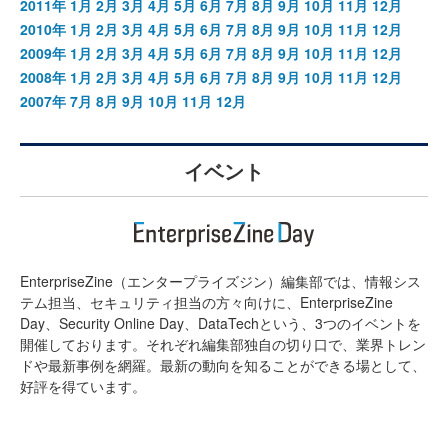
2011年
1月
2月
3月
4月
5月
6月
7月
8月
9月
10月
11月
12月
2010年
1月
2月
3月
4月
5月
6月
7月
8月
9月
10月
11月
12月
2009年
1月
2月
3月
4月
5月
6月
7月
8月
9月
10月
11月
12月
2008年
1月
2月
3月
4月
5月
6月
7月
8月
9月
10月
11月
12月
2007年
7月
8月
9月
10月
11月
12月
イベント
EnterpriseZine（エンタープライズジン）編集部では、情報シス
テム担当、セキュリティ担当の方々向けに、EnterpriseZine
Day、Security Online Day、DataTechという、3つのイベントを
開催しております。それぞれ編集部独自の切り口で、業界トレン
ドや最新事例を網羅。最新の動向を知ることができる場として、
好評を得ています。