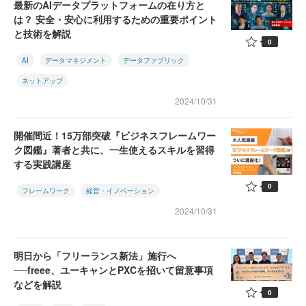
最新のAIデータプラットフォームの在り方と
は？ 安全・安心に利用するための重要ポイント
と技術を解説
0
AI
データマネジメント
データファブリック
ネットアップ
2024/10/31
開催間近！15万部突破『ビジネスフレームワー
ク図鑑』著者と共に、一生使えるスキルを習得
する実践講座
0
フレームワーク
経営・イノベーション
2024/10/31
明日から「フリーランス新法」施行へ
──freee、ユーキャンとPXCを招いて留意事項
などを解説
0