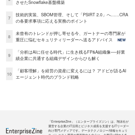
させたSnowflake基盤構築
技術的実装、SBOM管理、そして「PSIRT 2.0」へ……CRA
7
の各要求事項に応える実務のポイント
未曾有のトレンドが押し寄せる今、ガートナーの専門家が
8
重圧に悩むセキュリティリーダーへ送るアドバイス
NEW
「分析はAIに任せる時代」に生き残るFP&A組織像──好業
9
績企業に共通する組織デザインからひも解く
「顧客理解」を経営の資産に変えるには？ アドビが語るAI
10
エージェント時代のブランド戦略
「EnterpriseZine」（エンタープライズジン）は、翔泳社が
運営する企業のIT活用とビジネス成長を支援するITリーダー
向け専門メディアです。データテクノロジー/情報セキュリ