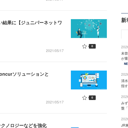
新
高い結果に【ジュニパーネットワ
0
2026
2021/05/17
未曾
が重
N
oncurソリューションと
2026
清水
指す
2026
0
2021/05/17
みず
盤「
2026
でMRテクノロジーなどを強化
JR