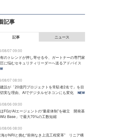
着記事
記事
ニュース
/08/07 09:00
有のトレンドが押し寄せる今、ガートナーの専門家
圧に悩むセキュリティリーダーへ送るアドバイス
EW
/08/07 08:00
建設が「20億円プロジェクトを常駐者2名で」を目
切実な理由、AIでデジタルゼネコンにも変化
NEW
/08/06 09:00
ほFGがAIエージェントの“量産体制”を確立 開発基
Wiz Base」で最大70%の工数短縮
/08/06 08:00
東海がNRIと挑む“前例なき上流工程変革” リニア構