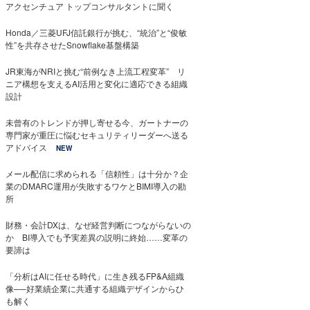
アクセンチュア トップコンサルタントに聞く
Honda／三菱UFJ信託銀行が挑む、“統治”と“俊敏
性”を共存させたSnowflake基盤構築
JR東海がNRIと挑む“前例なき上流工程変革” リ
ニア構想を支えるAI活用と変化に適応できる組織
設計
未曾有のトレンドが押し寄せる今、ガートナーの
専門家が重圧に悩むセキュリティリーダーへ送る
アドバイス
NEW
メール配信に求められる「信頼性」は十分か？企
業のDMARC運用が失敗するワケとBIMI導入の勘
所
財務・会計DXは、なぜ経営判断につながらないの
か BI導入でも予実差異の説明に終始……変革の
要諦は
「分析はAIに任せる時代」に生き残るFP&A組織
像──好業績企業に共通する組織デザインからひ
も解く