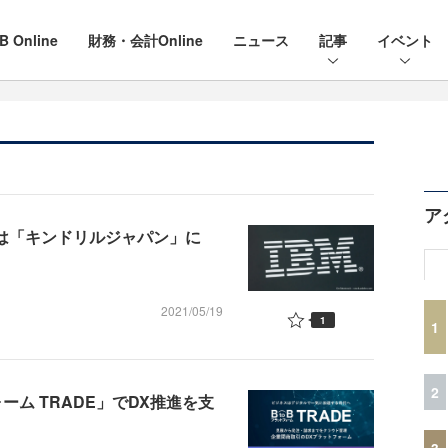
B Online
財務・会計Online
ニュース
記事
イベント
ア
人は「キンドリルジャパン」に
2021/05/19
1
1
2
ーム TRADE」でDX推進を支
3