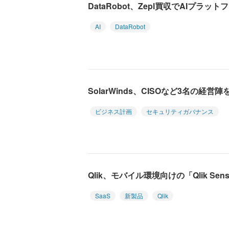
DataRobot、Zepl買収でAIプラッ
AI
DataRobot
SolarWinds、CISOなど3名の経
ビジネス計画
セキュリティガバナンス
Qlik、モバイル環境向けの「Qlik Sense 
SaaS
新製品
Qlik