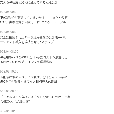
支えるAI活用と変化に適応できる組織設計
/08/05 09:00
“PoC疲れ”が蔓延しているのか？──「またやり直
いい」実験感覚から抜け出す5つのゲートモデル
/08/05 08:00
と安全に接続されたデータ活用基盤の設計法──マル
ージェント導入を成功させる5ステップ
/08/04 08:00
AI活用率99％のMIXIは、いかにコストを最適化し
るのか？CTOが語るインフラ運用戦略
/08/03 10:00
ル配信に求められる「信頼性」は十分か？企業の
ARC運用が失敗するワケとBIMI導入の勘所
/08/03 08:00
「リアルタイム分析」は広がらなかったのか 技術
も根深い、“組織の壁”
/07/31 10:00