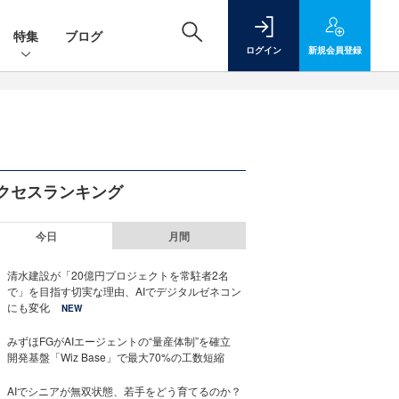
特集
ブログ
ログイン
新規
会員登録
クセスランキング
今日
月間
清水建設が「20億円プロジェクトを常駐者2名
で」を目指す切実な理由、AIでデジタルゼネコン
にも変化
NEW
みずほFGがAIエージェントの“量産体制”を確立
開発基盤「Wiz Base」で最大70%の工数短縮
AIでシニアが無双状態、若手をどう育てるのか？