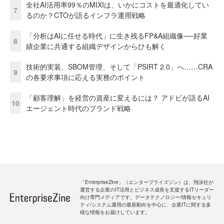
全社AI活用率99％のMIXIは、いかにコストを最適化してい
7
るのか？CTOが語るインフラ運用戦略
「分析はAIに任せる時代」に生き残るFP&A組織像──好業
8
績企業に共通する組織デザインからひも解く
技術的実装、SBOM管理、そして「PSIRT 2.0」へ……CRA
9
の各要求事項に応える実務のポイント
「顧客理解」を経営の資産に変えるには？ アドビが語るAI
10
エージェント時代のブランド戦略
「EnterpriseZine」（エンタープライズジン）は、翔泳社が
運営する企業のIT活用とビジネス成長を支援するITリーダー
向け専門メディアです。データテクノロジー/情報セキュリ
ティ/システム運用の最新動向を中心に、企業ITに関する多
様な情報をお届けしています。