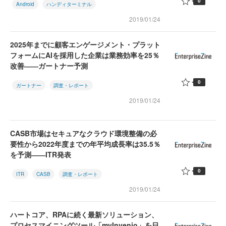
0
Android
ハンディターミナル
2019/01/24
2025年までに顧客エンゲージメント・プラット
フォームにAIを採用した企業は業務効率を25％
改善――ガートナー予測
0
ガートナー
調査・レポート
2019/01/24
CASB市場はセキュアなクラウド環境整備の必
要性から2022年度までの年平均成長率は35.5％
を予測――ITR発表
0
ITR
CASB
調査・レポート
2019/01/24
ハートコア、RPAに続く最新ソリューション、
プロセスマイニングツール「myInvenio」を日