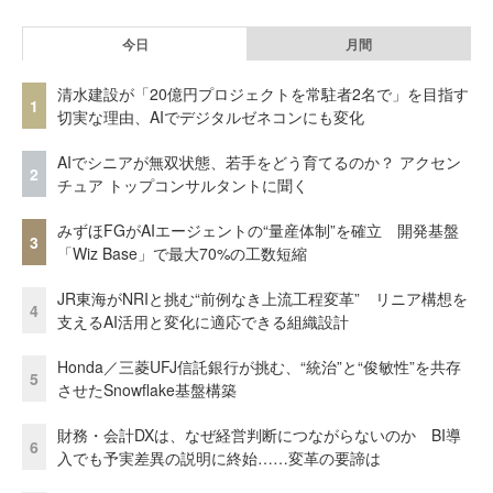
今日
月間
清水建設が「20億円プロジェクトを常駐者2名で」を目指す
1
切実な理由、AIでデジタルゼネコンにも変化
AIでシニアが無双状態、若手をどう育てるのか？ アクセン
2
チュア トップコンサルタントに聞く
みずほFGがAIエージェントの“量産体制”を確立 開発基盤
3
「Wiz Base」で最大70%の工数短縮
JR東海がNRIと挑む“前例なき上流工程変革” リニア構想を
4
支えるAI活用と変化に適応できる組織設計
Honda／三菱UFJ信託銀行が挑む、“統治”と“俊敏性”を共存
5
させたSnowflake基盤構築
財務・会計DXは、なぜ経営判断につながらないのか BI導
6
入でも予実差異の説明に終始……変革の要諦は