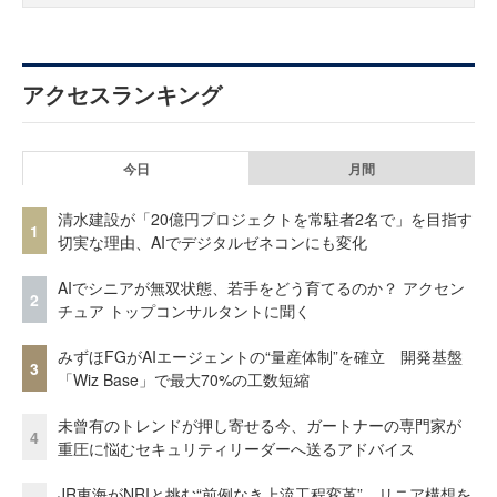
アクセスランキング
今日
月間
清水建設が「20億円プロジェクトを常駐者2名で」を目指す
1
切実な理由、AIでデジタルゼネコンにも変化
AIでシニアが無双状態、若手をどう育てるのか？ アクセン
2
チュア トップコンサルタントに聞く
みずほFGがAIエージェントの“量産体制”を確立 開発基盤
3
「Wiz Base」で最大70%の工数短縮
未曾有のトレンドが押し寄せる今、ガートナーの専門家が
4
重圧に悩むセキュリティリーダーへ送るアドバイス
JR東海がNRIと挑む“前例なき上流工程変革” リニア構想を