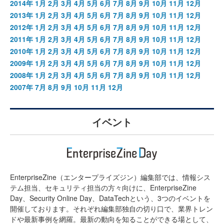
2014年
1月
2月
3月
4月
5月
6月
7月
8月
9月
10月
11月
12月
2013年
1月
2月
3月
4月
5月
6月
7月
8月
9月
10月
11月
12月
2012年
1月
2月
3月
4月
5月
6月
7月
8月
9月
10月
11月
12月
2011年
1月
2月
3月
4月
5月
6月
7月
8月
9月
10月
11月
12月
2010年
1月
2月
3月
4月
5月
6月
7月
8月
9月
10月
11月
12月
2009年
1月
2月
3月
4月
5月
6月
7月
8月
9月
10月
11月
12月
2008年
1月
2月
3月
4月
5月
6月
7月
8月
9月
10月
11月
12月
2007年
7月
8月
9月
10月
11月
12月
イベント
EnterpriseZine（エンタープライズジン）編集部では、情報シス
テム担当、セキュリティ担当の方々向けに、EnterpriseZine
Day、Security Online Day、DataTechという、3つのイベントを
開催しております。それぞれ編集部独自の切り口で、業界トレン
ドや最新事例を網羅。最新の動向を知ることができる場として、