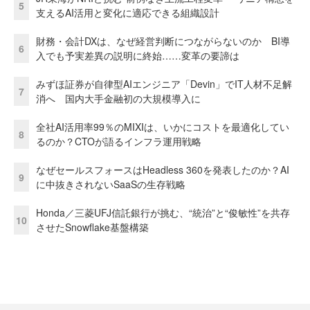
5
支えるAI活用と変化に適応できる組織設計
財務・会計DXは、なぜ経営判断につながらないのか BI導
6
入でも予実差異の説明に終始……変革の要諦は
みずほ証券が自律型AIエンジニア「Devin」でIT人材不足解
7
消へ 国内大手金融初の大規模導入に
全社AI活用率99％のMIXIは、いかにコストを最適化してい
8
るのか？CTOが語るインフラ運用戦略
なぜセールスフォースはHeadless 360を発表したのか？AI
9
に中抜きされないSaaSの生存戦略
Honda／三菱UFJ信託銀行が挑む、“統治”と“俊敏性”を共存
10
させたSnowflake基盤構築