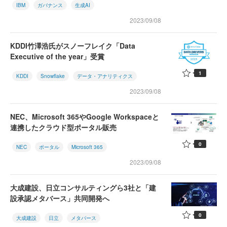
IBM
ガバナンス
生成AI
2023/09/08
KDDI竹澤浩氏がスノーフレイク「Data
Executive of the year」受賞
1
KDDI
Snowflake
データ・アナリティクス
2023/09/08
NEC、Microsoft 365やGoogle Workspaceと
連携したクラウド型ポータル販売
0
NEC
ポータル
Microsoft 365
2023/09/08
大成建設、日立コンサルティングら3社と「建
設承認メタバース」共同開発へ
0
大成建設
日立
メタバース