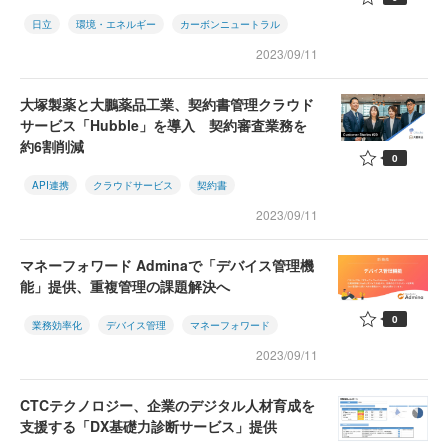
日立
環境・エネルギー
カーボンニュートラル
2023/09/11
大塚製薬と大鵬薬品工業、契約書管理クラウド
サービス「Hubble」を導入 契約審査業務を
約6割削減
0
API連携
クラウドサービス
契約書
2023/09/11
マネーフォワード Adminaで「デバイス管理機
能」提供、重複管理の課題解決へ
0
業務効率化
デバイス管理
マネーフォワード
2023/09/11
CTCテクノロジー、企業のデジタル人材育成を
支援する「DX基礎力診断サービス」提供