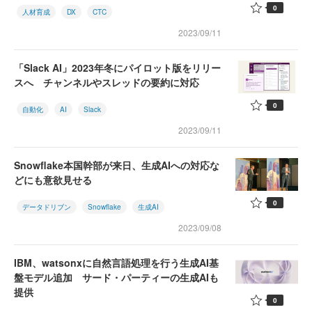
0
人材育成
DX
CTC
2023/09/11
「Slack AI」2023年冬にパイロット版をリリー
スへ チャンネルやスレッドの要約に対応
0
自動化
AI
Slack
2023/09/11
Snowflake本国幹部が来日、生成AIへの対応な
どにも意欲見せる
0
データドリブン
Snowflake
生成AI
2023/09/08
IBM、watsonxに自然言語処理を行う生成AI基
盤モデル追加 サード・パーティーの生成AIも
提供
0