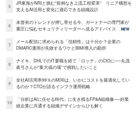
JR東海がNRIと挑む“前例なき上流工程変革” リニア構想を
5
支えるAI活用と変化に適応できる組織設計
未曾有のトレンドが押し寄せる今、ガートナーの専門家が
6
重圧に悩むセキュリティリーダーへ送るアドバイス
NEW
メール配信に求められる「信頼性」は十分か？企業の
7
DMARC運用が失敗するワケとBIMI導入の勘所
ナイキ、DHLでのIT要職を経て「ロッテ」のCIOに──丸茂
8
眞弓さんが“集大成の場”で挑戦したいこと
全社AI活用率99％のMIXIは、いかにコストを最適化してい
9
るのか？CTOが語るインフラ運用戦略
「分析はAIに任せる時代」に生き残るFP&A組織像──好業
10
績企業に共通する組織デザインからひも解く