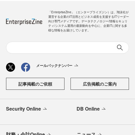
「EnterpriseZine」（エンタープライズジン）は、翔泳社が
運営する企業のIT活用とビジネス成長を支援するITリーダー
向け専門メディアです。データテクノロジー/情報セキュリ
ティ/システム運用の最新動向を中心に、企業ITに関する多
様な情報をお届けしています。
メールバックナンバー
記事掲載のご依頼
広告掲載のご案内
Security Online
DB Online
財務・会計Online
ニュース