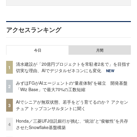
アクセスランキング
今日
月間
清水建設が「20億円プロジェクトを常駐者2名で」を目指す
1
切実な理由、AIでデジタルゼネコンにも変化
NEW
みずほFGがAIエージェントの“量産体制”を確立 開発基盤
2
「Wiz Base」で最大70%の工数短縮
AIでシニアが無双状態、若手をどう育てるのか？ アクセン
3
チュア トップコンサルタントに聞く
Honda／三菱UFJ信託銀行が挑む、“統治”と“俊敏性”を共存
4
させたSnowflake基盤構築