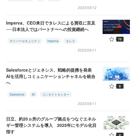
2023/09/12
Imperva、CEO来日でタレスによる買収に言及
──日本法人ではパートナーへの投資継続へ
75
サイバーセキュリティ
Imperva
タレス
2023/09/11
Salesforceとジェネシス、戦略的提携を発表
AIを活用しコミュニケーションチャネルを統合
へ
0
Salesforce
AI
コンタクトセンター
2023/09/11
日立、約20ヵ所のグループ拠点をつなぐエネル
ギー管理システムを導入 2025年にモデル化目
指す
0