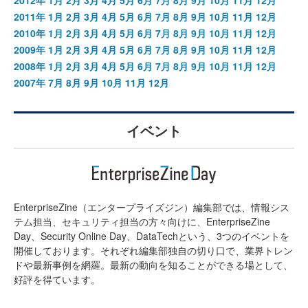
2011年
1月
2月
3月
4月
5月
6月
7月
8月
9月
10月
11月
12月
2010年
1月
2月
3月
4月
5月
6月
7月
8月
9月
10月
11月
12月
2009年
1月
2月
3月
4月
5月
6月
7月
8月
9月
10月
11月
12月
2008年
1月
2月
3月
4月
5月
6月
7月
8月
9月
10月
11月
12月
2007年
7月
8月
9月
10月
11月
12月
イベント
EnterpriseZine（エンタープライズジン）編集部では、情報シス
テム担当、セキュリティ担当の方々向けに、EnterpriseZine
Day、Security Online Day、DataTechという、3つのイベントを
開催しております。それぞれ編集部独自の切り口で、業界トレン
ドや最新事例を網羅。最新の動向を知ることができる場として、
好評を得ています。