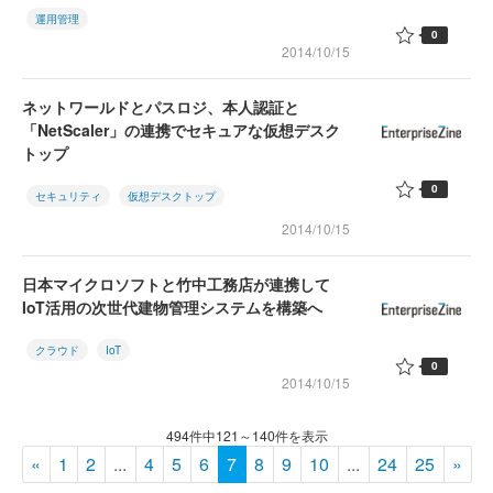
運用管理
0
2014/10/15
ネットワールドとパスロジ、本人認証と
「NetScaler」の連携でセキュアな仮想デスク
トップ
0
セキュリティ
仮想デスクトップ
2014/10/15
日本マイクロソフトと竹中工務店が連携して
IoT活用の次世代建物管理システムを構築へ
クラウド
IoT
0
2014/10/15
494件中121～140件を表示
«
1
2
...
4
5
6
7
8
9
10
...
24
25
»