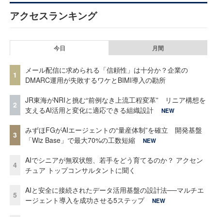
アクセスランキング
今日
月間
メール配信に求められる「信頼性」は十分か？企業の
1
DMARC運用が失敗するワケとBIMI導入の勘所
JR東海がNRIと挑む“前例なき上流工程変革” リニア構想を
2
支えるAI活用と変化に適応できる組織設計
NEW
みずほFGがAIエージェントの“量産体制”を確立 開発基盤
3
「Wiz Base」で最大70%の工数短縮
NEW
AIでシニアが無双状態、若手をどう育てるのか？ アクセン
4
チュア トップコンサルタントに聞く
AIと安全に接続されたデータ活用基盤の設計法──マルチエ
5
ージェント導入を成功させる5ステップ
NEW