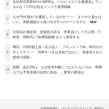
全社AI活用率99％のMIXIは、いかにコストを最適化してい
6
るのか？CTOが語るインフラ運用戦略
なぜ“PoC疲れ”が蔓延しているのか？──「またやり直せば
7
いい」実験感覚から抜け出す5つのゲートモデル
NEW
元良品計画会長・堂前氏が語る「作業員としての人間」の
8
終焉 AI時代に“自律型組織”をどう実現する
NEC・CISO淵上真一氏が説く「フロンティアAI」時代のセ
9
キュリティ──「対峙すべきは未知ではなく、高速化された
既存の課題」
財務・会計DXは、なぜ経営判断につながらないのか BI導
10
入でも予実差異の説明に終始……変革の要諦は
「EnterpriseZine」（エンタープライズジン）は、翔泳社が