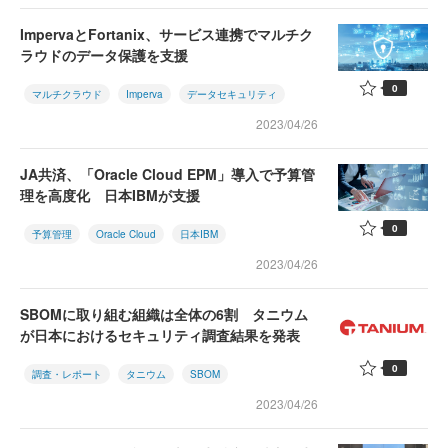
ImpervaとFortanix、サービス連携でマルチク
ラウドのデータ保護を支援
0
マルチクラウド
Imperva
データセキュリティ
2023/04/26
JA共済、「Oracle Cloud EPM」導入で予算管
理を高度化 日本IBMが支援
0
予算管理
Oracle Cloud
日本IBM
2023/04/26
SBOMに取り組む組織は全体の6割 タニウム
が日本におけるセキュリティ調査結果を発表
0
調査・レポート
タニウム
SBOM
2023/04/26