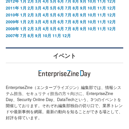
2012年
1月
2月
3月
4月
5月
6月
7月
8月
9月
10月
11月
12月
2011年
1月
2月
3月
4月
5月
6月
7月
8月
9月
10月
11月
12月
2010年
1月
2月
3月
4月
5月
6月
7月
8月
9月
10月
11月
12月
2009年
1月
2月
3月
4月
5月
6月
7月
8月
9月
10月
11月
12月
2008年
1月
2月
3月
4月
5月
6月
7月
8月
9月
10月
11月
12月
2007年
7月
8月
9月
10月
11月
12月
イベント
EnterpriseZine（エンタープライズジン）編集部では、情報シス
テム担当、セキュリティ担当の方々向けに、EnterpriseZine
Day、Security Online Day、DataTechという、3つのイベントを
開催しております。それぞれ編集部独自の切り口で、業界トレン
ドや最新事例を網羅。最新の動向を知ることができる場として、
好評を得ています。