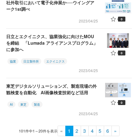
社外取引において電子化伸展か──ウイングア
ーク1st調べ
0
2023/04/25
日立とエクイニクス、協業強化に向けたMOU
を締結 「Lumada アライアンスプログラム」
に参加へ
0
協業
日立製作所
エクイニクス
2023/04/25
東芝デジタルソリューションズ、製造現場の外
観検査を自動化 AI画像検査技術など活用
0
AI
東芝
製造
2023/04/25
«
1
2
3
4
5
6
»
101件中1～20件を表示