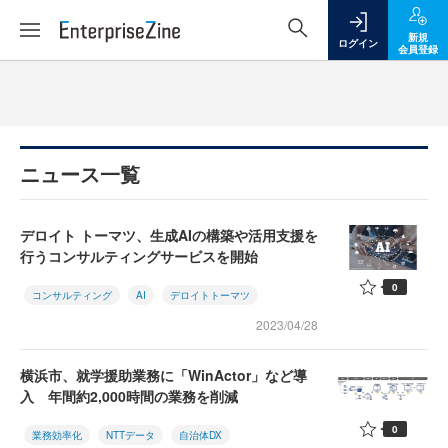
新規
ログイン
会員登録
ニュース一覧
デロイト トーマツ、生成AIの構築や活用支援を
行うコンサルティングサービスを開始
0
コンサルティング
AI
デロイトトーマツ
2023/04/28
横浜市、就学援助業務に「WinActor」など導
入 年間約2,000時間の業務を削減
0
業務効率化
NTTデータ
自治体DX