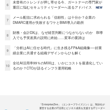
未曾有のトレンドが押し寄せる今、ガートナーの専門家が
6
重圧に悩むセキュリティリーダーへ送るアドバイス
NEW
メール配信に求められる「信頼性」は十分か？企業の
7
DMARC運用が失敗するワケとBIMI導入の勘所
財務・会計DXは、なぜ経営判断につながらないのか BI導
8
入でも予実差異の説明に終始……変革の要諦は
「分析はAIに任せる時代」に生き残るFP&A組織像──好業
9
績企業に共通する組織デザインからひも解く
全社AI活用率99％のMIXIは、いかにコストを最適化してい
10
るのか？CTOが語るインフラ運用戦略
「EnterpriseZine」（エンタープライズジン）は、翔泳社が
運営する企業のIT活用とビジネス成長を支援するITリーダー