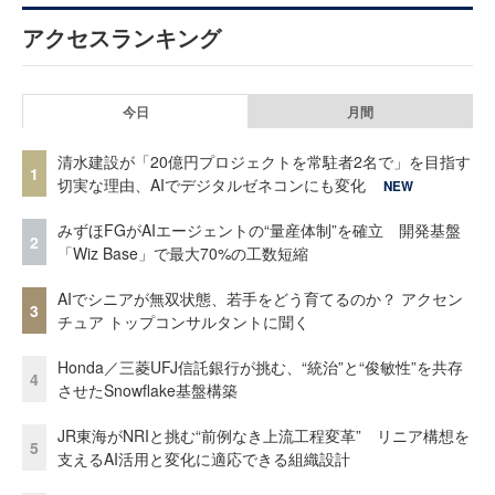
アクセスランキング
今日
月間
清水建設が「20億円プロジェクトを常駐者2名で」を目指す
1
切実な理由、AIでデジタルゼネコンにも変化
NEW
みずほFGがAIエージェントの“量産体制”を確立 開発基盤
2
「Wiz Base」で最大70%の工数短縮
AIでシニアが無双状態、若手をどう育てるのか？ アクセン
3
チュア トップコンサルタントに聞く
Honda／三菱UFJ信託銀行が挑む、“統治”と“俊敏性”を共存
4
させたSnowflake基盤構築
JR東海がNRIと挑む“前例なき上流工程変革” リニア構想を
5
支えるAI活用と変化に適応できる組織設計