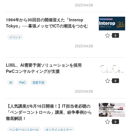
2023/04/28
1994年から30回目の開催迎えた「Interop
Tokyo」──幕張メッセでICTの潮流をつかむ
0
イベント
2023/04/28
LIXIL、AI需要予測ソリューションを採用
PwCコンサルティングが支援
0
AI
PwC
需要予測
2023/04/28
【人気講座が6月16日開催！】IT担当者必聴の
「ベンダーコントロール」講座、紛争事例から
徹底解説！
0
ベンダーコントロール
オンラインセミナー