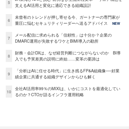
5
支えるAI活用と変化に適応できる組織設計
未曾有のトレンドが押し寄せる今、ガートナーの専門家が
6
重圧に悩むセキュリティリーダーへ送るアドバイス
NEW
メール配信に求められる「信頼性」は十分か？企業の
7
DMARC運用が失敗するワケとBIMI導入の勘所
財務・会計DXは、なぜ経営判断につながらないのか BI導
8
入でも予実差異の説明に終始……変革の要諦は
「分析はAIに任せる時代」に生き残るFP&A組織像──好業
9
績企業に共通する組織デザインからひも解く
全社AI活用率99％のMIXIは、いかにコストを最適化してい
10
るのか？CTOが語るインフラ運用戦略