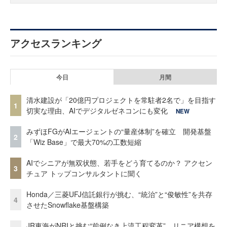
アクセスランキング
今日
月間
清水建設が「20億円プロジェクトを常駐者2名で」を目指す
1
切実な理由、AIでデジタルゼネコンにも変化
NEW
みずほFGがAIエージェントの“量産体制”を確立 開発基盤
2
「Wiz Base」で最大70%の工数短縮
AIでシニアが無双状態、若手をどう育てるのか？ アクセン
3
チュア トップコンサルタントに聞く
Honda／三菱UFJ信託銀行が挑む、“統治”と“俊敏性”を共存
4
させたSnowflake基盤構築
JR東海がNRIと挑む“前例なき上流工程変革” リニア構想を