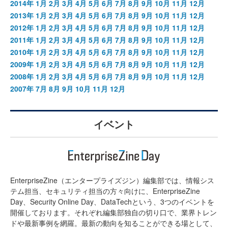
2014年
1月
2月
3月
4月
5月
6月
7月
8月
9月
10月
11月
12月
2013年
1月
2月
3月
4月
5月
6月
7月
8月
9月
10月
11月
12月
2012年
1月
2月
3月
4月
5月
6月
7月
8月
9月
10月
11月
12月
2011年
1月
2月
3月
4月
5月
6月
7月
8月
9月
10月
11月
12月
2010年
1月
2月
3月
4月
5月
6月
7月
8月
9月
10月
11月
12月
2009年
1月
2月
3月
4月
5月
6月
7月
8月
9月
10月
11月
12月
2008年
1月
2月
3月
4月
5月
6月
7月
8月
9月
10月
11月
12月
2007年
7月
8月
9月
10月
11月
12月
イベント
EnterpriseZine（エンタープライズジン）編集部では、情報シス
テム担当、セキュリティ担当の方々向けに、EnterpriseZine
Day、Security Online Day、DataTechという、3つのイベントを
開催しております。それぞれ編集部独自の切り口で、業界トレン
ドや最新事例を網羅。最新の動向を知ることができる場として、