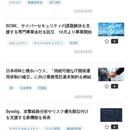
クラウド
業務効率化
3D CAD
2023/09/29
SCSK、サイバーセキュリティの課題解決を支
援する専門事業会社を設立 10月より事業開始
0
セキュリティ
サイバーセキュリティ
SCSK
2023/09/29
日本IBMと積水ハウス、「持続可能なIT開発運
用体制の確立」に向け業務受託基本契約を締結
0
DX
日本IBM
IT開発
2023/09/29
Sysdig、攻撃経路分析やリスク優先順位付け
を支援する新機能を発表
0
クラウドセキュリティ
リスク管理
脆弱性対策