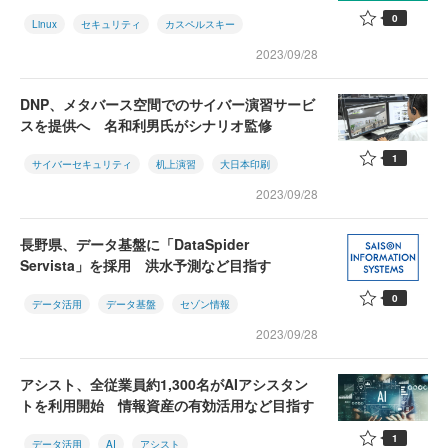
0
Linux
セキュリティ
カスペルスキー
2023/09/28
DNP、メタバース空間でのサイバー演習サービ
スを提供へ 名和利男氏がシナリオ監修
1
サイバーセキュリティ
机上演習
大日本印刷
2023/09/28
長野県、データ基盤に「DataSpider
Servista」を採用 洪水予測など目指す
0
データ活用
データ基盤
セゾン情報
2023/09/28
アシスト、全従業員約1,300名がAIアシスタン
トを利用開始 情報資産の有効活用など目指す
1
データ活用
AI
アシスト