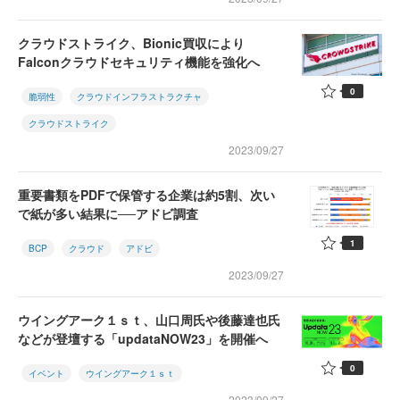
クラウドストライク、Bionic買収により
Falconクラウドセキュリティ機能を強化へ
0
脆弱性
クラウドインフラストラクチャ
クラウドストライク
2023/09/27
重要書類をPDFで保管する企業は約5割、次い
で紙が多い結果に──アドビ調査
1
BCP
クラウド
アドビ
2023/09/27
ウイングアーク１ｓｔ、山口周氏や後藤達也氏
などが登壇する「updataNOW23」を開催へ
0
イベント
ウイングアーク１ｓｔ
2023/09/27