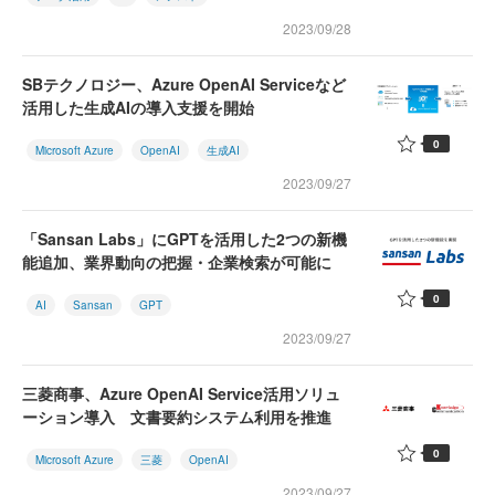
2023/09/28
SBテクノロジー、Azure OpenAI Serviceなど
活用した生成AIの導入支援を開始
0
Microsoft Azure
OpenAI
生成AI
2023/09/27
「Sansan Labs」にGPTを活用した2つの新機
能追加、業界動向の把握・企業検索が可能に
0
AI
Sansan
GPT
2023/09/27
三菱商事、Azure OpenAI Service活用ソリュ
ーション導入 文書要約システム利用を推進
0
Microsoft Azure
三菱
OpenAI
2023/09/27