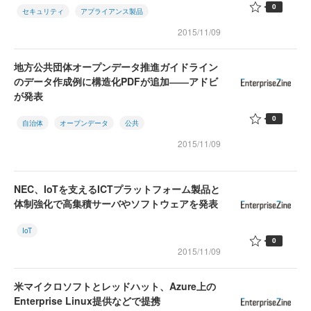
0
セキュリティ
アプライアンス製品
2015/11/09
地方公共団体オープンデータ推進ガイドライン
のデータ作成例に構造化PDFが追加――アドビ
が発表
0
自治体
オープンデータ
公共
2015/11/09
NEC、IoTを支えるICTプラットフォーム製品と
体制強化で高集積サーバやソフトウェアを発表
IoT
0
2015/11/09
米マイクロソフトとレッドハット、Azure上の
Enterprise Linux提供などで提携