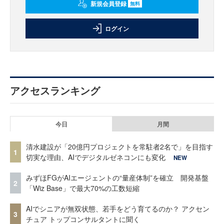
新規会員登録
無料
ログイン
アクセスランキング
今日
月間
清水建設が「20億円プロジェクトを常駐者2名で」を目指す
1
切実な理由、AIでデジタルゼネコンにも変化
NEW
みずほFGがAIエージェントの“量産体制”を確立 開発基盤
2
「Wiz Base」で最大70%の工数短縮
AIでシニアが無双状態、若手をどう育てるのか？ アクセン
3
チュア トップコンサルタントに聞く