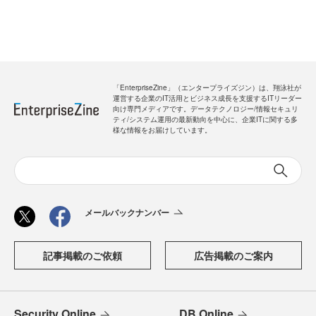
「EnterpriseZine」（エンタープライズジン）は、翔泳社が
運営する企業のIT活用とビジネス成長を支援するITリーダー
向け専門メディアです。データテクノロジー/情報セキュリ
ティ/システム運用の最新動向を中心に、企業ITに関する多
様な情報をお届けしています。
メールバックナンバー
記事掲載のご依頼
広告掲載のご案内
Security Online
DB Online