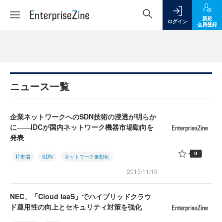
新規
ログイン
会員登録
ニュース一覧
企業ネットワークへのSDN技術の浸透が明らか
に――IDCが国内ネットワーク機器市場動向を
発表
0
IT市場
SDN
ネットワーク仮想化
2015/11/10
NEC、「Cloud IaaS」でハイブリッドクラウ
ド運用性の向上とセキュリティ対策を強化