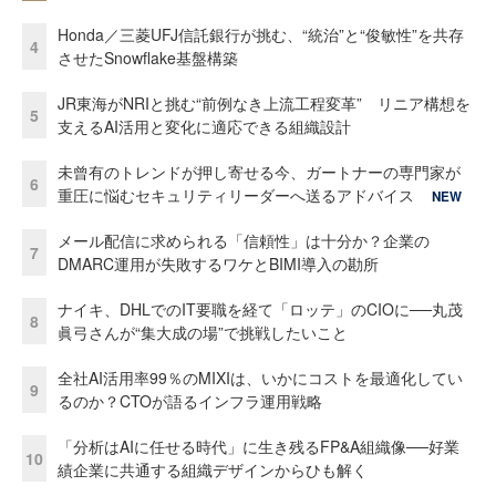
Honda／三菱UFJ信託銀行が挑む、“統治”と“俊敏性”を共存
4
させたSnowflake基盤構築
JR東海がNRIと挑む“前例なき上流工程変革” リニア構想を
5
支えるAI活用と変化に適応できる組織設計
未曾有のトレンドが押し寄せる今、ガートナーの専門家が
6
重圧に悩むセキュリティリーダーへ送るアドバイス
NEW
メール配信に求められる「信頼性」は十分か？企業の
7
DMARC運用が失敗するワケとBIMI導入の勘所
ナイキ、DHLでのIT要職を経て「ロッテ」のCIOに──丸茂
8
眞弓さんが“集大成の場”で挑戦したいこと
全社AI活用率99％のMIXIは、いかにコストを最適化してい
9
るのか？CTOが語るインフラ運用戦略
「分析はAIに任せる時代」に生き残るFP&A組織像──好業
10
績企業に共通する組織デザインからひも解く